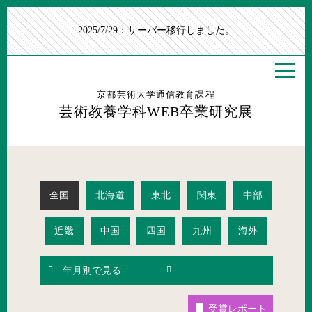
2025/7/29：サーバー移行しました。
京都芸術大学通信教育課程
芸術教養学科WEB卒業研究展
全国
北海道
東北
関東
中部
近畿
中国
四国
九州
海外
受賞レポート