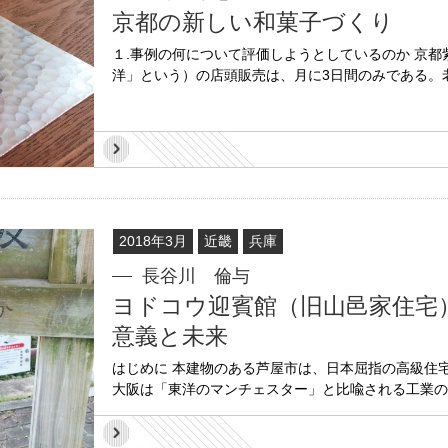
京都の新しい和菓子づくり
１.事例の何について評価しようとしているのか 京
洋」という）の店頭販売は、月に3日間のみである。老
2018年3月
近畿
兵庫
長谷川 倫与
ヨドコウ迎賓館（旧山邑家住宅
意義と未来
はじめに 本建物のある芦屋市は、日本屈指の高級住
大阪は「東洋のマンチェスター」と比喩される工業の発