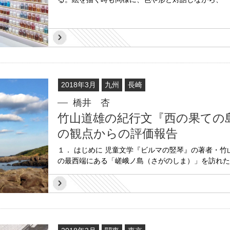
2018年3月
九州
長崎
橋井 杏
竹山道雄の紀行文『西の果ての
の観点からの評価報告
１． はじめに 児童文学『ビルマの竪琴』の著者・竹山道雄
の最西端にある「嵯峨ノ島（さがのしま）」を訪れたのは1