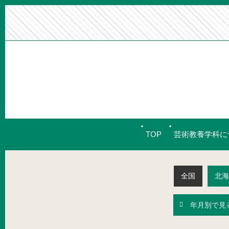
TOP
芸術教養学科に
全国
北海