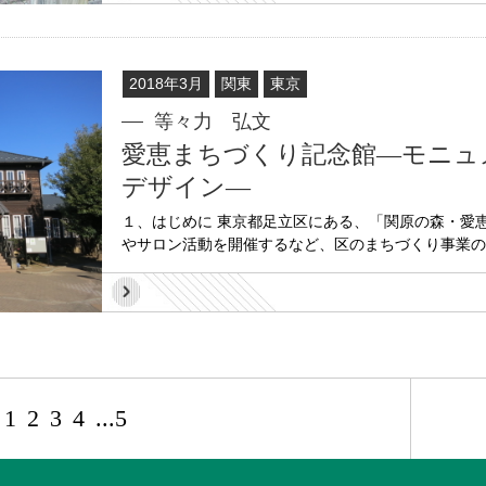
2018年3月
関東
東京
等々力 弘文
愛恵まちづくり記念館―モニュ
デザイン―
１、はじめに 東京都足立区にある、「関原の森・愛
やサロン活動を開催するなど、区のまちづくり事業の拠
1
2
3
4
...5