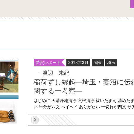
受賞レポート
2018年3月
関東
埼玉
渡辺 未紀
稲荷ずし縁起―埼玉・妻沼に伝
関する一考察―
はじめに 天清浄地清浄 六根清浄 祓いたまえ 清めた
い 半分が八文 ヘイヘイ ありがたい 一切れが四文 サアサ