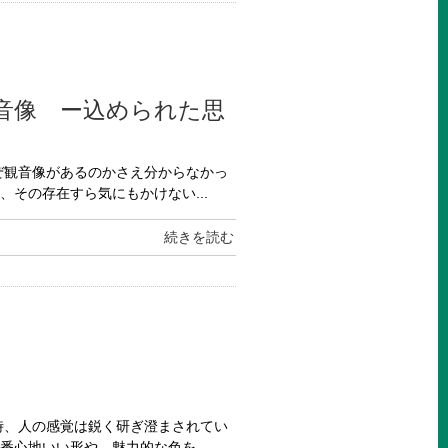
音像 ー込められた思
ぜ観音像があるのかさえ分からなかっ
その存在すら気にもかけない...
続きを読む
時、人の感覚は鋭く研ぎ澄まされてい
心地いい形や、魅力的な色を...