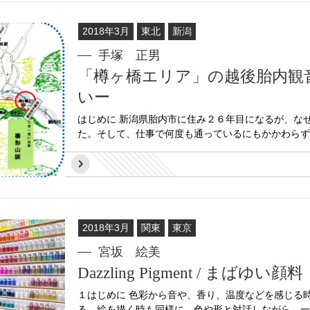
2018年3月
東北
新潟
手塚 正男
「樽ヶ橋エリア」の越後胎内観
いー
はじめに 新潟県胎内市に住み２６年目になるが、な
た。そして、仕事で何度も通っているにもかかわらず、
2018年3月
関東
東京
宮坂 絵美
Dazzling Pigment / まばゆい顔料
１はじめに 色彩から音や、香り、温度などを感じる
る。絵を描く時も同様に、色や形と対話しながら、一番