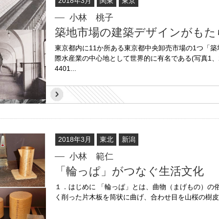
2018年3月
関東
東京
小林 桃子
築地市場の建築デザインがもた
東京都内に11か所ある東京都中央卸売市場の1つ「築
際水産業の中心地として世界的に有名である(写真1、2)
4401...
2018年3月
東北
新潟
小林 範仁
「輪っぱ」がつなぐ生活文化
１．はじめに 「輪っぱ」とは、曲物（まげもの）の
く削った片木板を筒状に曲げ、合わせ目を山桜の樹皮な