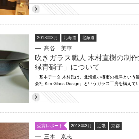
2018年3月
北海道
北海道
髙谷 美華
吹きガラス職人 木村直樹の制
緑青硝子」について
・基本データ 木村氏は、北海道小樽市の祝津という
会社 Kim Glass Design』というガラス工房を構
受賞レポート
2018年3月
近畿
京都
三木 京志