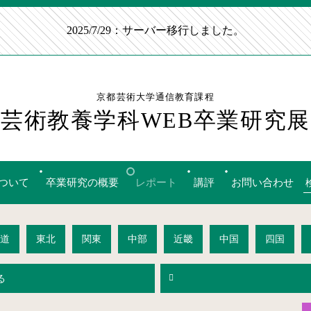
2025/7/29：サーバー移行しました。
京都芸術大学通信教育課程
芸術教養学科WEB卒業研究展
ついて
卒業研究の概要
レポート
講評
お問い合わせ
道
東北
関東
中部
近畿
中国
四国