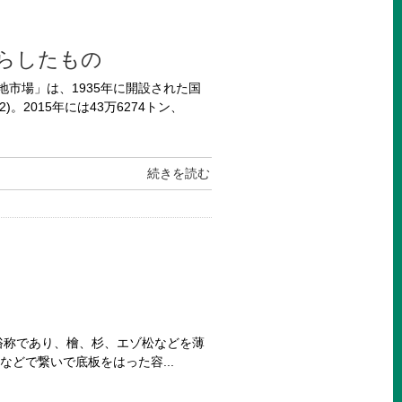
らしたもの
地市場」は、1935年に開設された国
。2015年には43万6274トン、
続きを読む
俗称であり、檜、杉、エゾ松などを薄
どで繋いで底板をはった容...