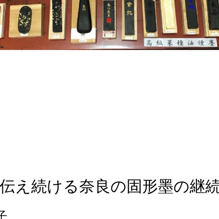
伝え続ける奈良の固形墨の継
子