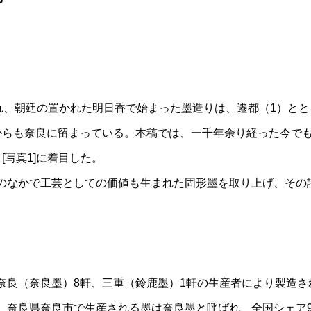
られ、朝廷の置かれた明日香で始まった墨造りは、遷都（1）と
からも奈良に留まっている。本稿では、一千年余り経った今で
[写真1]に着目した。
のなかで工芸としての価値も生まれた固形墨を取り上げ、その
奈良（奈良墨）8軒、三重（鈴鹿墨）1軒の生産者により製造さ
、奈良県奈良市で生産される墨は奈良墨と呼ばれ、全国シェア9