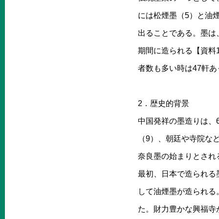
には松煙墨（5）と油
出ることである。墨は
期間に造られる【資料1
者数も多い時は47軒
2．歴史的背景
中国発祥の墨造りは、6
（9）、朝廷や寺院な
奈良墨の始まりとされ
最初、日本で造られる墨
して油煙墨が造られる
た。財力豊かな興福寺