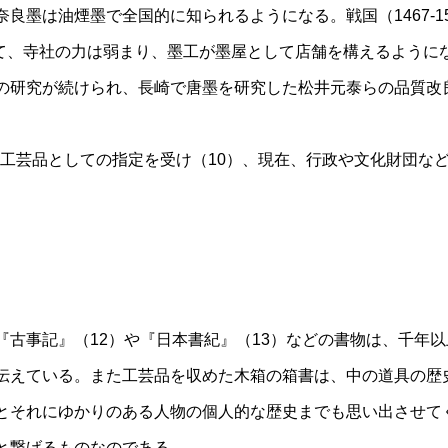
良墨は油煙墨で全国的に知られるようになる。戦国（1467-1
にかけて、寺社の力は弱まり、墨工が墨屋として店舗を構えるようにな
の研究が続けられ、長崎で唐墨を研究した松井元泰らの品質改
伝統工芸品としての指定を受け（10）、現在、行政や文化財団な
『古事記』（12）や『日本書紀』（13）などの書物は、千年
伝えている。また工芸品を収めた木箱の箱書は、中の道具の歴
とそれにゆかりのある人物の個人的な歴史までも思い出させて
と繋げるものなのである。