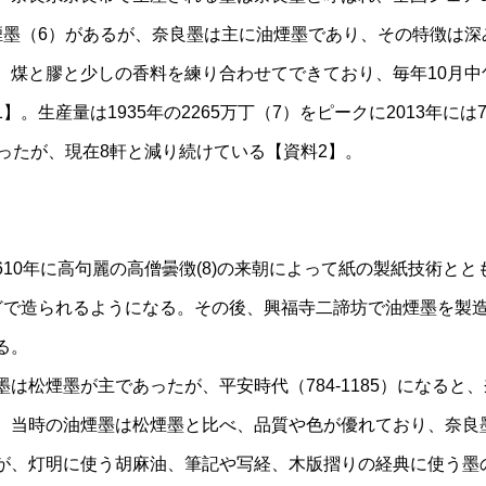
煙墨（6）があるが、奈良墨は主に油煙墨であり、その特徴は深
、煤と膠と少しの香料を練り合わせてできており、毎年10月中
】。生産量は1935年の2265万丁（7）をピークに2013年に
あったが、現在8軒と減り続けている【資料2】。
10年に高句麗の高僧曇徴(8)の来朝によって紙の製紙技術と
どで造られるようになる。その後、興福寺二諦坊で油煙墨を製
る。
は松煙墨が主であったが、平安時代（784-1185）になると
。当時の油煙墨は松煙墨と比べ、品質や色が優れており、奈良
が、灯明に使う胡麻油、筆記や写経、木版摺りの経典に使う墨