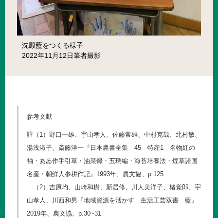
沈殿藍をつくる様子
2022年11月12日筆者撮影
参考文献
註（1）野口一雄、宇山孝人、佐藤常雄、中村克哉、北村敏、
湯浅淑子、斎藤洋一『日本農書全集 45 特産1 名物紅の
袖・あゐ作手引草・油菜録・五瑞編・海苔培養法・煙草諸国
名産・朝鮮人参耕作記』1993年、農文協、p.125
（2）吉原均、山崎和樹、新居修、川人美洋子、楮覚郎、宇
山孝人、川西和男『地域資源を活かす 生活工芸双書 藍』
2019年、農文協、p.30~31