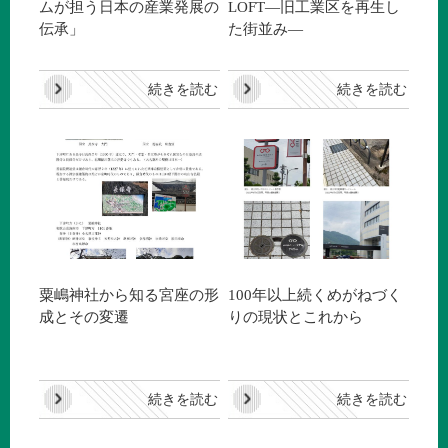
ムが担う日本の産業発展の
LOFT―旧工業区を再生し
伝承」
た街並み―
続きを読む
続きを読む
粟嶋神社から知る宮座の形
100年以上続くめがねづく
成とその変遷
りの現状とこれから
続きを読む
続きを読む