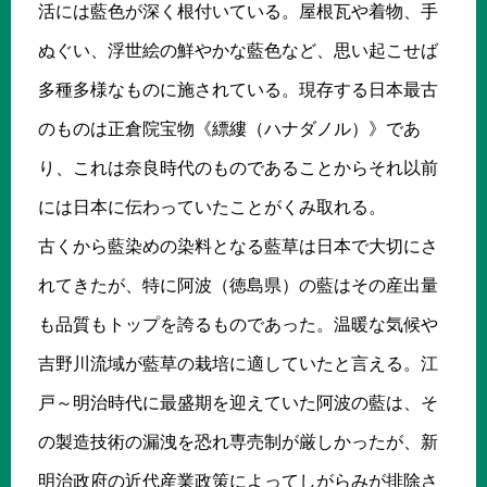
活には藍色が深く根付いている。屋根瓦や着物、手
ぬぐい、浮世絵の鮮やかな藍色など、思い起こせば
多種多様なものに施されている。現存する日本最古
のものは正倉院宝物《縹縷（ハナダノル）》であ
り、これは奈良時代のものであることからそれ以前
には日本に伝わっていたことがくみ取れる。
古くから藍染めの染料となる藍草は日本で大切にさ
れてきたが、特に阿波（徳島県）の藍はその産出量
も品質もトップを誇るものであった。温暖な気候や
吉野川流域が藍草の栽培に適していたと言える。江
戸～明治時代に最盛期を迎えていた阿波の藍は、そ
の製造技術の漏洩を恐れ専売制が厳しかったが、新
明治政府の近代産業政策によってしがらみが排除さ