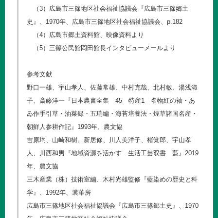
（3）広島市三篠地区社会福祉協議会『広島市三篠郷土
史』、1970年、広島市三篠地区社会福祉協議会、p.182
（4）広島市郷土資料館、映像資料より
（5）三篠公民館岡田館長インタビューメールより
参考文献
野口一雄、宇山孝人、佐藤常雄、中村克哉、北村敏、湯浅淑
子、斎藤洋一『日本農書全集 45 特産1 名物紅の袖・あ
ゐ作手引草・油菜録・五瑞編・海苔培養法・煙草諸国名産・
朝鮮人参耕作記』1993年、農文協
吉原均、山崎和樹、新居修、川人美洋子、楮覚郎、宇山孝
人、川西和男『地域資源を活かす 生活工芸双書 藍』2019
年、農文協
三木産業（株）技術室編、木村光雄監修『藍染めの歴史と科
学』、1992年、裳華房
広島市三篠地区社会福祉協議会『広島市三篠郷土史』、1970