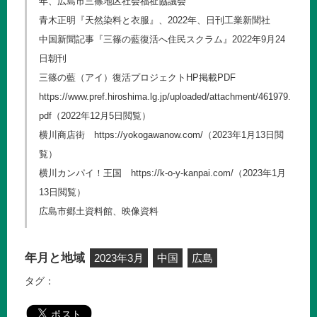
年、広島市三篠地区社会福祉協議会
青木正明『天然染料と衣服』、2022年、日刊工業新聞社
中国新聞記事『三篠の藍復活へ住民スクラム』2022年9月24
日朝刊
三篠の藍（アイ）復活プロジェクトHP掲載PDF
https://www.pref.hiroshima.lg.jp/uploaded/attachment/461979.
pdf
（2022年12月5日閲覧）
横川商店街
https://yokogawanow.com/
（2023年1月13日閲
覧）
横川カンパイ！王国
https://k-o-y-kanpai.com/
（2023年1月
13日閲覧）
広島市郷土資料館、映像資料
年月と地域
2023年3月
中国
広島
タグ：