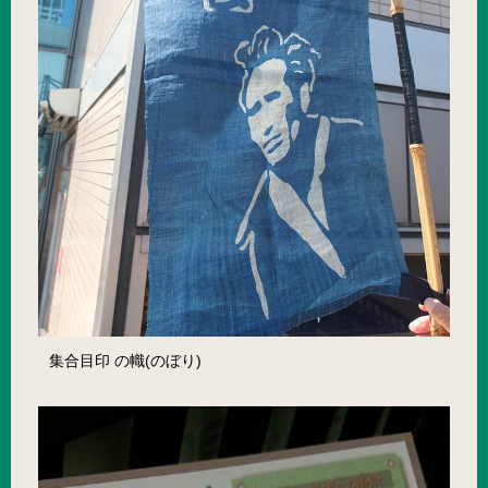
集合目印 の幟(のぼり)