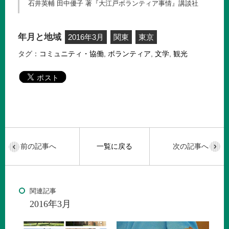
石井英輔 田中優子 著『大江戸ボランティア事情』講談社
年月と地域
2016年3月
関東
東京
タグ：
コミュニティ・協働
,
ボランティア
,
文学
,
観光
前の記事へ
一覧に戻る
次の記事へ
関連記事
2016年3月