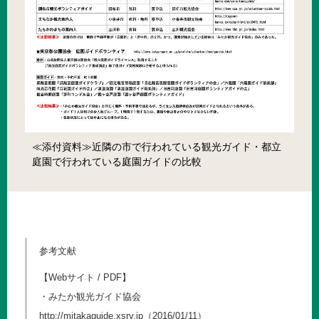
≪添付資料≫近隣の市で行われている観光ガイド・都立
庭園で行われている庭園ガイドの比較
参考文献
【Webサイト / PDF】
・みたか観光ガイド協会
http://mitakaguide.xsrv.jp
（2016/01/11）