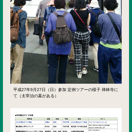
平成27年9月27日（日）参加 定例ツアーの様子 禅林寺に
て（太宰治の墓がある）