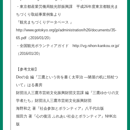
・東京都産業労働局観光部振興課 平成26年度東京都観光ま
ちづくり取組事業例集より
『観光まちづくりデータベース 』
http://www.gotokyo.org/jp/administration/h26/documents/35-
65.pdf
（2016/01/20）
・全国観光ボランティアガイド
http://vg.nihon-kankou.or.jp/
（2016/01/20）
【参考文献】
Dioの会 編『三鷹という街を書く太宰治 ―陋屋の机に頬杖つ
いて』はる書房
財団法人三鷹市芸術文化振興財団文芸課 編『三鷹ゆかりの文
学者たち』財団法人三鷹市芸術文化振興財団
海野和之 著『社会参加とボランティア』八千代出版
堀田力 著『心の復活 ふれあい社会とボランティア』NHK出
版