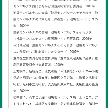
モンパルナス西口まちかど回遊美術館実行委員会、2015年
池袋モンパルナスの会編『池袋モンパルナスそぞろ歩き 池
袋モンパルナスの作家たち〈洋画篇〉』池袋モンパルナスの
会、2004年
池袋モンパルナスの会編『池袋モンパルナスそぞろ歩き
〈池袋モンパルナス〉の童画家たち』明石書店、2006年
赤澤康宏編『池袋モンパルナスそぞろ歩き 池袋モンパルナ
スの作家たち〈彫刻篇〉』オクターブ、2007年
豊島区教育委員会社会教育課編『豊島区収蔵美術作品展』豊
島区教育委員会社会教育課、1990年
土方明司、新明英仁、江尻潔編『－池袋モンパルナス―小熊
秀雄と画家たちの青春展』練馬区立美術館、北海道立旭川美
術館、足利市立美術館、読売新聞東京本社、美術館連絡協議
会、2004年
弘中智子、高木佳子編『池袋モンパルナス展 ようこそ、ア
トリエ村へ！』板橋区立美術館、美術館連絡協議会、2011年