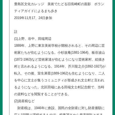
豊島区文化カレッジ 美術でたどる旧長崎町の面影 ボラン
ティアガイドによるまち歩き
2019年11月17、24日参加
註
(1)上野、谷中、田端周辺
1889年、上野に東京美術学校が開校されると、その周辺に芸
術家たちが住むようになる。小杉放庵(1881-1964)、板谷波山
(1872-1963)など芸術家達が住むようになり芸術家村、絵描き
村と言われるようになる。1914年、芥川龍之介(1892-1927)が
転入、その後、室生犀星(1889-1962)も住むようになり、二人
を中心に文士が集うコミュニティが形成され文士村と言われ
るようになった。北区田端にある田端文士村記念館で、当時
の資料などを閲覧することができる。
(2)資産税など
財産税は、1946年に創設、国民の全財産に対し財産価額に
応じ1回限り課税するもので、税率25％から最高90%とする