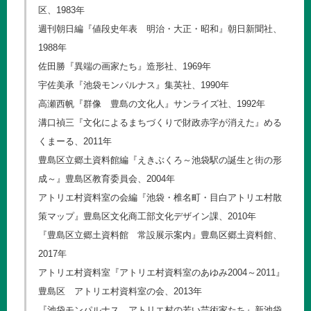
区、1983年
週刊朝日編『値段史年表 明治・大正・昭和』朝日新聞社、
1988年
佐田勝『異端の画家たち』造形社、1969年
宇佐美承『池袋モンパルナス』集英社、1990年
高瀬西帆『群像 豊島の文化人』サンライズ社、1992年
溝口禎三『文化によるまちづくりで財政赤字が消えた』める
くまーる、2011年
豊島区立郷土資料館編『えきぶくろ～池袋駅の誕生と街の形
成～』豊島区教育委員会、2004年
アトリエ村資料室の会編『池袋・椎名町・目白アトリエ村散
策マップ』豊島区文化商工部文化デザイン課、2010年
『豊島区立郷土資料館 常設展示案内』豊島区郷土資料館、
2017年
アトリエ村資料室『アトリエ村資料室のあゆみ2004～2011』
豊島区 アトリエ村資料室の会、2013年
『池袋モンパルナス アトリエ村の若い芸術家たち』新池袋