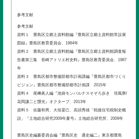
参考文献
参考文献
資料１ 豊島区立郷土資料館編『豊島区立郷土資料館常設展
図録』豊島区教育委員会、1984年
資料２ 豊島区立郷土資料館編『豊島区立郷土資料館調査報
告書第三集 長崎アトリエ村史料』豊島区教育委員会、1987
年
資料３ 豊島区都市整備部都市計画課編『豊島区都市づくり
ビジョン』豊島区都市整備部都市計画課 2015年
資料４ 尾﨑眞人編『池袋モンパルナスそぞろ歩き 培風寮/
花岡謙二と靉光』オクターブ、2013年
資料５ 佐藤和男、大垣晏己、高頭秀雄「戦後住宅税制史概
説」『土地総合研究2009年夏号』土地総合研究所、2009年
豊島区史編纂委員会編『豊島区史 通史編二』東京都豊島