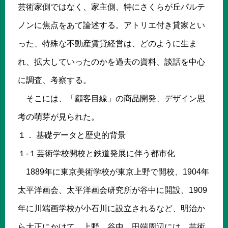
芸術家側ではなく、家主側、特にさくらが丘パルテ
ノンに焦点をあて論述する。アトリエ付き貸家とい
った、特殊な不動産賃貸経営は、どのように生ま
れ、拡大していったのかを過去の資料、談話を中心
に調査、考察する。
そこには、「顧客目線」の商品開発、デザイン思
考の萌芽が見られた。
１． 基礎データと歴史的背景
１-１芸術学校開校と鉄道発展に伴う都市化
1889年に東京美術学校が東京上野で開校、1904年
太平洋画会、太平洋画会研究所が谷中に開設、1909
年に川端画学校が小石川に設立されるなど、明治か
ら大正にかけて、上野、谷中、田端周辺には、芸術