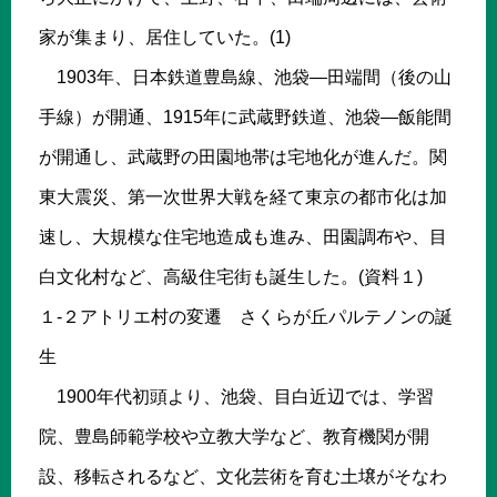
家が集まり、居住していた。(1)
1903年、日本鉄道豊島線、池袋―田端間（後の山
手線）が開通、1915年に武蔵野鉄道、池袋―飯能間
が開通し、武蔵野の田園地帯は宅地化が進んだ。関
東大震災、第一次世界大戦を経て東京の都市化は加
速し、大規模な住宅地造成も進み、田園調布や、目
白文化村など、高級住宅街も誕生した。(資料１)
１-２アトリエ村の変遷 さくらが丘パルテノンの誕
生
1900年代初頭より、池袋、目白近辺では、学習
院、豊島師範学校や立教大学など、教育機関が開
設、移転されるなど、文化芸術を育む土壌がそなわ