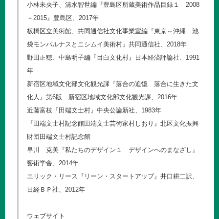
小林未央子、清水智世編『豊島区所蔵美術作品目録１ 2008
－2015』豊島区、2017年
板橋区立美術館、共同通信社文化事業室編『東京⇔沖縄 池
袋モンパルナスとニシムイ美術村』共同通信社、2018年
野田正穂、中島明子編『目白文化村』日本経済評論社、1991
年
新宿区地域文化部文化観光課『落合の追憶 落合に生きた文
化人』第6版 新宿区地域文化部文化観光課、2016年
近藤富枝『田端文士村』中央公論新社、1983年
『田端文士村記念館田端文士芸術家村しおり』北区文化振興
財団田端文士村記念館
早川 克美『私たちのデザイン１ デザインへのまなざし』
藝術学舎、2014年
エリック・リース『リーン・スタートアップ』井口耕二訳、
日経ＢＰ社、2012年
ウェブサイト