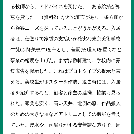
る牧師から、アドバイスを受けた」「ある絵描が知
恵を貸した」（資料2）などの証言があり、多方面か
ら顧客ニーズを探っていることがうかがえる。入居
者は、仕送りで家賃の支払いが確実な東京美術学校
生徒(以降美校生)を主とし、差配(管理人)を置くなど
事業の精度を上げた。まずは数軒建て、学校内に募
集広告を掲示した。これはプロトタイプの提示と言
える。美校生がポスターを作成、退去時には、入居
者を紹介するなど、顧客と家主の連携、協業も見ら
れた。家賃も安く、高い天井、北側の窓、作品搬入
のための大きな扉などアトリエとしての機能を備え
ていた。浸水や、雨漏りがする安普請な造りで、周