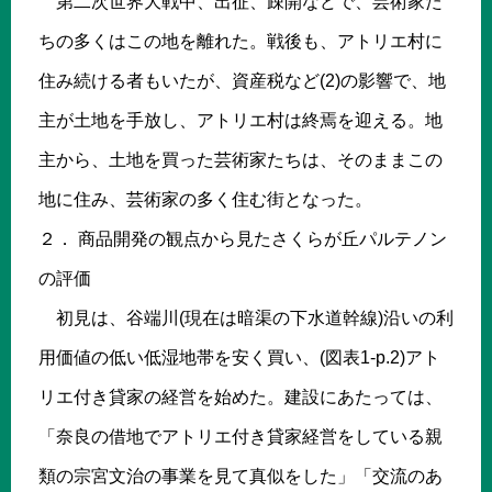
第二次世界大戦中、出征、疎開などで、芸術家た
ちの多くはこの地を離れた。戦後も、アトリエ村に
住み続ける者もいたが、資産税など(2)の影響で、地
主が土地を手放し、アトリエ村は終焉を迎える。地
主から、土地を買った芸術家たちは、そのままこの
地に住み、芸術家の多く住む街となった。
２． 商品開発の観点から見たさくらが丘パルテノン
の評価
初見は、谷端川(現在は暗渠の下水道幹線)沿いの利
用価値の低い低湿地帯を安く買い、(図表1-p.2)アト
リエ付き貸家の経営を始めた。建設にあたっては、
「奈良の借地でアトリエ付き貸家経営をしている親
類の宗宮文治の事業を見て真似をした」「交流のあ