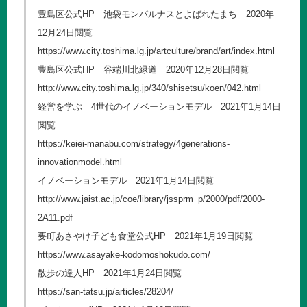
豊島区公式HP 池袋モンパルナスとよばれたまち 2020年
12月24日閲覧
https://www.city.toshima.lg.jp/artculture/brand/art/index.html
豊島区公式HP 谷端川北緑道 2020年12月28日閲覧
http://www.city.toshima.lg.jp/340/shisetsu/koen/042.html
経営を学ぶ 4世代のイノベーションモデル 2021年1月14日
閲覧
https://keiei-manabu.com/strategy/4generations-
innovationmodel.html
イノベーションモデル 2021年1月14日閲覧
http://www.jaist.ac.jp/coe/library/jssprm_p/2000/pdf/2000-
2A11.pdf
要町あさやけ子ども食堂公式HP 2021年1月19日閲覧
https://www.asayake-kodomoshokudo.com/
散歩の達人HP 2021年1月24日閲覧
https://san-tatsu.jp/articles/28204/