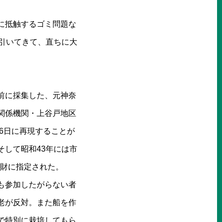
に抵触するゴミ問題な
引いてきて、直ちに大
前に採集した、元神奈
関係機関・上谷戸地区
6日に再現することが
して昭和43年には市
化財に指定された。
も参加したがらない者
老が反対。また船を作
で特別に栽培してもら