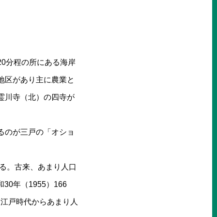
0分程の所にある海岸
地区があり主に農業と
霊川寺（北）の四寺が
るのが三戸の「オショ
ある。古来、あまり人口
年（1955）166
5）と江戸時代からあまり人