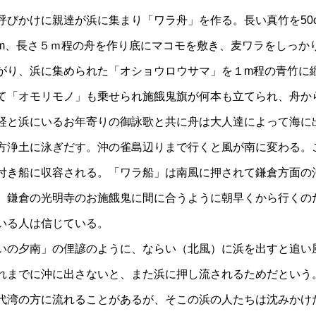
呼びかけに親達が浜に集まり「ワラ舟」を作る。長い真竹を50
m、長さ５ｍ程の舟を作り底にマコモを敷き、麦ワラをしっか
がり、浜に集められた「オショウロウサマ」を１m程の青竹に
て「オモリモノ」も乗せられ施餓鬼旗が何本も立てられ、舟か
経と浜にいるお年寄りの御詠歌と共に舟は大人達によって海に
方浄土に泳ぎだす。沖の雀島辺りまで行くと風が南に変わる。
付き船に収容される。「ワラ船」は南風に押されて鎌倉方面の
、鎌倉の光明寺のお施餓鬼に間に合うように朝早くから行くの
いる人は信じている。
いの夕南」の俚諺のように、ならい（北風）に浜を出すと追い
れまでに沖に出さないと、また浜に押し流されるためだという
代湾の方に流れることがあるが、そこの浜の人たちは沈みかけ