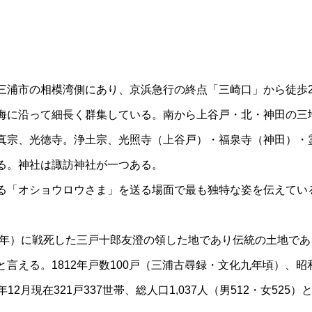
三浦市の相模湾側にあり、京浜急行の終点「三崎口」から徒歩2
海に沿って細長く群集している。南から上谷戸・北・神田の三
真宗、光徳寺。浄土宗、光照寺（上谷戸）・福泉寺（神田）・
る。神社は諏訪神社が一つある。
る「オショウロウさま」を送る場面で最も独特な姿を伝えてい
21年）に戦死した三戸十郎友澄の領した地であり伝統の土地で
言える。1812年戸数100戸（三浦古尋録・文化九年頃）、昭和30
7年12月現在321戸337世帯、総人口1,037人（男512・女52