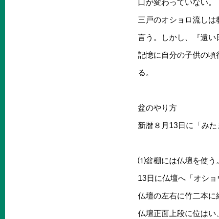
口が変わっていない。
三戸のオショロ流しは
言う。しかし、『遠い
記憶に自分の子供の頃
る。
盆のやり方
新暦８月13日に「みた
⑴盆棚には仏壇を使う
13日に仏壇へ「オシ
仏壇の左右に竹二本に
仏壇正面上段に位はい