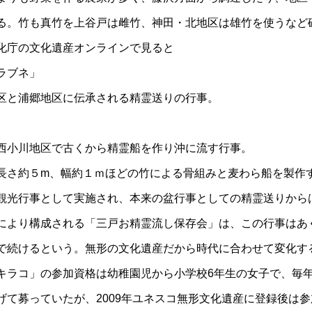
る。竹も真竹を上谷戸は雌竹、神田・北地区は雄竹を使うなど
化庁の文化遺産オンラインで見ると
ラブネ」
区と浦郷地区に伝承される精霊送りの行事。
西小川地区で古くから精霊船を作り沖に流す行事。
長さ約５m、幅約１ｍほどの竹による骨組みと麦わら船を製作
観光行事として実施され、本来の盆行事としての精霊送りから
により構成される「三戸お精霊流し保存会」は、この行事はあ
で続けるという。無形の文化遺産だから時代に合わせて変化す
キラコ」の参加資格は幼稚園児から小学校6年生の女子で、毎
げて募っていたが、2009年ユネスコ無形文化遺産に登録後は