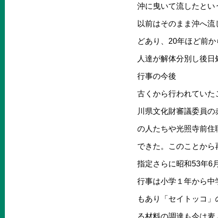
沖に曳いて流したとい
以前はそのまま沖へ流
どあり、20年ほど前
人達が解体分別し後日
行事の今後
古くから行われていた
川県文化財審議委員の
の人たちや光照寺前住
できた。このことから
指定さらに昭和53年
行事は小学１年から中
もあり「セイトッコ」
る材料の調達も今は麦