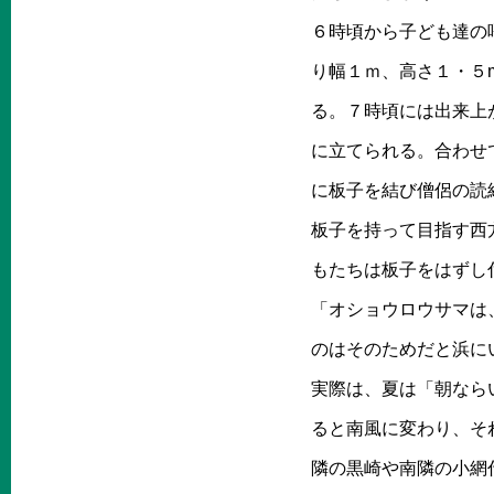
６時頃から子ども達の
り幅１ｍ、高さ１・５
る。７時頃には出来上
に立てられる。合わせ
に板子を結び僧侶の読
板子を持って目指す西
もたちは板子をはずし
「オショウロウサマは
のはそのためだと浜に
実際は、夏は「朝なら
ると南風に変わり、そ
隣の黒崎や南隣の小網