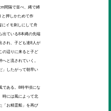
cm間隔で並べ、縄で縛
りと押しかためて作
縦にイモ刺しにして舟
ら出ている8本縄の先端
出され、子ども達8人が
この辺りに来ると子ど
沖へと流されていく。
だ」したがって朝早い
風である。8時半頃にな
。時には風によって北
た「お精霊船」を再び