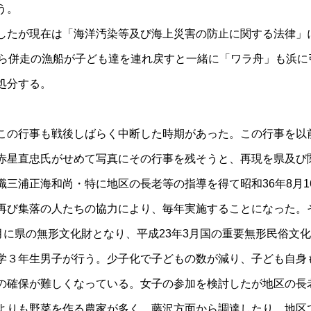
う。
したが現在は「海洋汚染等及び海上災害の防止に関する法律」
から併走の漁船が子ども達を連れ戻すと一緒に「ワラ舟」も浜に
処分する。
この行事も戦後しばらく中断した時期があった。この行事を以
赤星直忠氏がせめて写真にその行事を残そうと、再現を県及び
職三浦正海和尚・特に地区の長老等の指導を得て昭和36年8月1
再び集落の人たちの協力により、毎年実施することになった。そ
6月に県の無形文化財となり、平成23年3月国の重要無形民俗文
学３年生男子が行う。少子化で子どもの数が減り、子ども自身
の確保が難しくなっている。女子の参加を検討したが地区の長
よりも野菜を作る農家が多く、藤沢方面から調達したり、地区