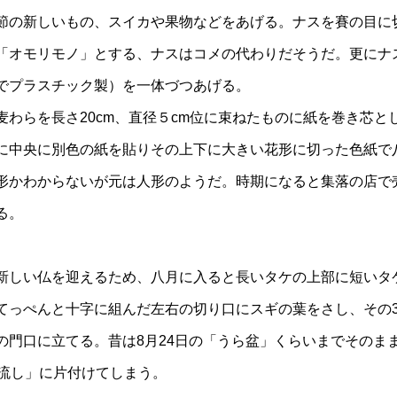
節の新しいもの、スイカや果物などをあげる。ナスを賽の目に
「オモリモノ」とする、ナスはコメの代わりだそうだ。更にナ
でプラスチック製）を一体づつあげる。
麦わらを長さ20cm、直径５cm位に束ねたものに紙を巻き芯と
に中央に別色の紙を貼りその上下に大きい花形に切った色紙で
形かわからないが元は人形のようだ。時期になると集落の店で
る。
新しい仏を迎えるため、八月に入ると長いタケの上部に短いタ
てっぺんと十字に組んだ左右の切り口にスギの葉をさし、その
の門口に立てる。昔は8月24日の「うら盆」くらいまでそのま
ウ流し」に片付けてしまう。