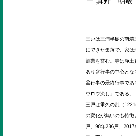
真野 明敏
三戸は三浦半島の南端
にできた集落で、家は
漁業を営む。寺は浄土
あり盆行事の中心とな
盆行事の最終行事であ
ウロウ流し」である。
三戸は承久の乱（12
の変化が無いのも特徴と
戸、98年286戸、201