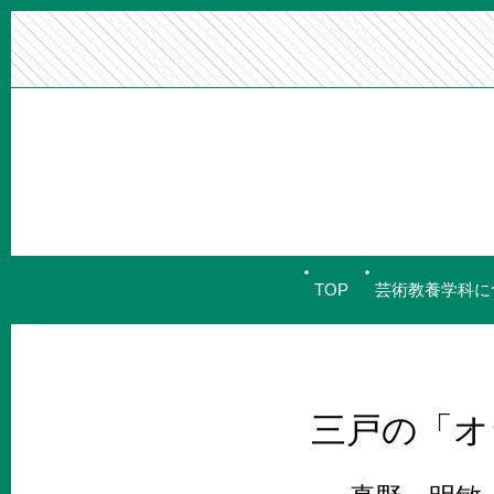
TOP
芸術教養学科に
三戸の「オ