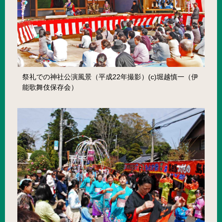
祭礼での神社公演風景（平成22年撮影）(c)堀越慎一（伊
能歌舞伎保存会）