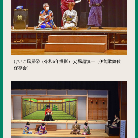
けいこ風景②（令和5年撮影）(c)堀越慎一（伊能歌舞伎
保存会）