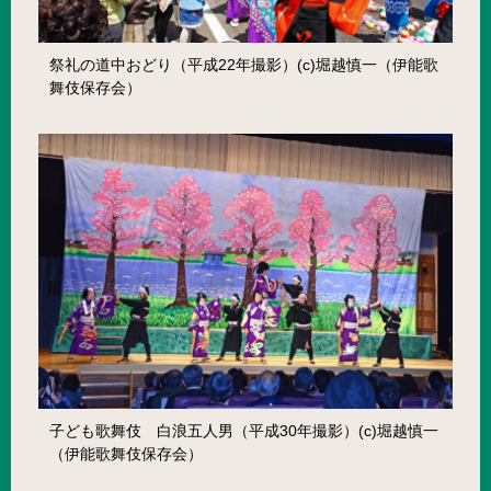
祭礼の道中おどり（平成22年撮影）(c)堀越慎一（伊能歌
舞伎保存会）
子ども歌舞伎 白浪五人男（平成30年撮影）(c)堀越慎一
（伊能歌舞伎保存会）