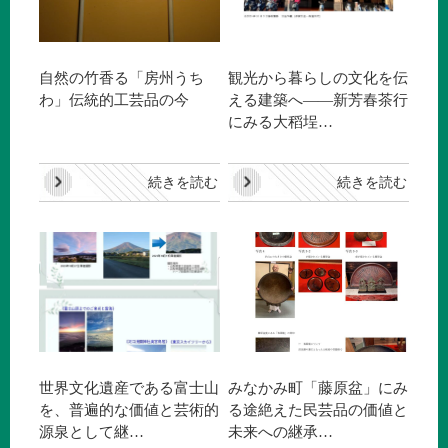
自然の竹香る「房州うち
観光から暮らしの文化を伝
わ」伝統的工芸品の今
える建築へ——新芳春茶行
にみる大稻埕…
続きを読む
続きを読む
世界文化遺産である富士山
みなかみ町「藤原盆」にみ
を、普遍的な価値と芸術的
る途絶えた民芸品の価値と
源泉として継…
未来への継承…