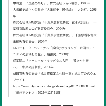
中嶋清一『房総の祭り』、株式会社うらべ書房、1988年
大栄町史編さん委員会『大栄町史 民俗編』、大栄町、1998
年
株式会社TEM研究所『千葉県農村歌舞伎 伝承の記録』、千
葉県香取郡大栄町教育委員会、2004年
株式会社TEM研究所『千葉県伊能歌舞伎』、千葉県香取郡大
栄町教育委員会、2004年
ロバート・D・パットナム『孤独なボウリング 米国コミュ
ニティの崩壊と再生』、柏書房、2000年
稲葉陽二『ソーシャル・キャピタル入門 - 孤立から絆
へ』、中央公論新社、2011年
成田市教育委員会『成田市指定文化財一覧』成田市公式ウェ
ブサイト.
https://www.city.narita.chiba.jp/shisei/page0152_00100.html
（最終アクセス：2025年12月31日）