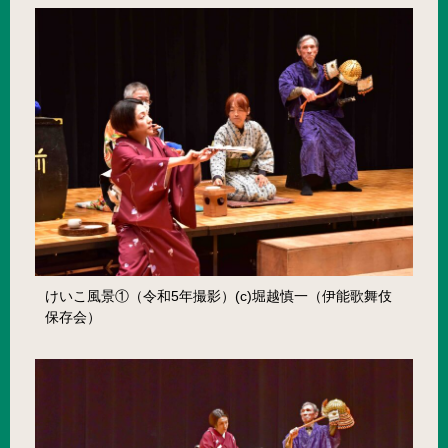
けいこ風景①（令和5年撮影）(c)堀越慎一（伊能歌舞伎
保存会）