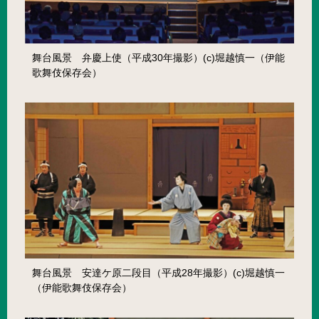
舞台風景 弁慶上使（平成30年撮影）(c)堀越慎一（伊能
歌舞伎保存会）
舞台風景 安達ケ原二段目（平成28年撮影）(c)堀越慎一
（伊能歌舞伎保存会）