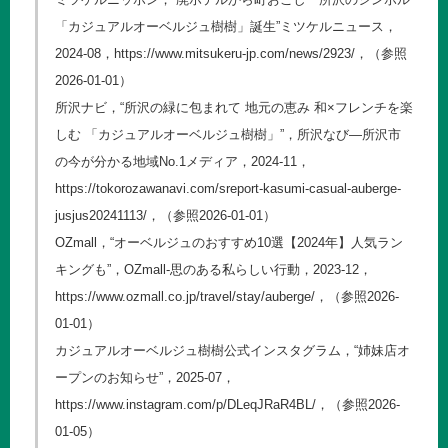
「カジュアルオーベルジュ樹樹」誕生”ミツケルニュース，
2024-08，
https://www.mitsukeru-jp.com/news/2923/
，（参照
2026-01-01）
所沢ナビ，“所沢の緑に包まれて 地元の恵み 和×フレンチを楽
しむ 「カジュアルオーベルジュ樹樹」”，所沢なび―所沢市
の今が分かる地域No.1メディア，2024-11，
https://tokorozawanavi.com/sreport-kasumi-casual-auberge-
jusjus20241113/
，（参照2026-01-01）
OZmall，“オーベルジュのおすすめ10選【2024年】人気ラン
キングも”，OZmall-思のある私らしい行動，2023-12，
https://www.ozmall.co.jp/travel/stay/auberge/
，（参照2026-
01-01）
カジュアルオーベルジュ樹樹公式インスタグラム，“姉妹店オ
ープンのお知らせ”，2025-07，
https://www.instagram.com/p/DLeqJRaR4BL/
，（参照2026-
01-05）