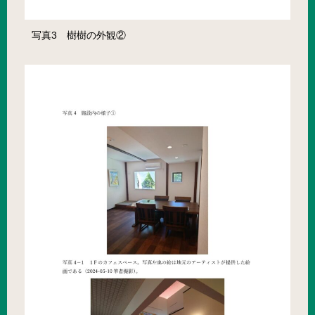
写真3 樹樹の外観②