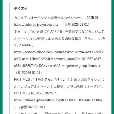
参考文献
カジュアルオーベルジュ樹樹公式ホームページ，2025-01，
https://auberge-jyujyu.owst.jp/
，（参照2026-01-01）
Ｓｏｒａ，“三 ヶ 島 の“ 人”と“ 食 ”を笑顔でつなげるカジュア
ルオーベルジュ樹樹”，所沢商工会議所会報誌「そら」、ｐ.3-
5，2024-06，
https://acrobat.adobe.com/id/urn:aaid:sc:AP:9424d903-dc93-
4d20-acdf-12bdb012384f?comment_id=a6f2d107-f567-4817-
a66c-4638b7a0d492&viewer%21megaVerb=group-discover
，
（参照2026-01-01）
PR TIMES，“【廃ホテルから町おこし】所沢の新たなシンボ
ル「カジュアルオーベルジュ樹樹」が狭山湖畔にオープン”，
PR TIMES NEWS，2024-07，
https://prtimes.jp/main/html/rd/p/000000003.000146141.html
，（参照2026-01-01）
ミツケルニッポン，“廃ホテルから町おこし 所沢のシンボル