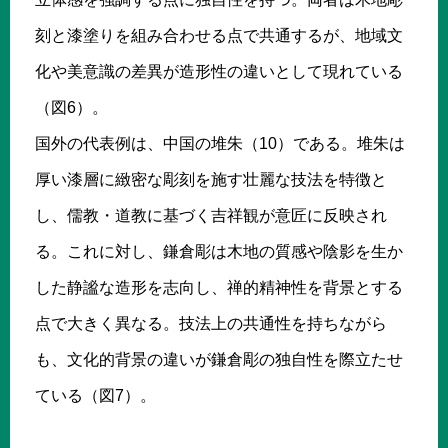
刻と漆塗りを組み合わせる点で共通するが、地域文
化や美意識の差異が造形性の違いとして現れている
（図6）。
国外の代表例は、中国の堆朱（10）である。堆朱は
厚い漆層に緻密な彫刻を施す壮麗な技法を特徴と
し、儒教・道教に基づく吉祥観が意匠に反映され
る。これに対し、鎌倉彫は木地の質感や陰影を生か
した静謐な造形を志向し、禅的精神性を背景とする
点で大きく異なる。技法上の共通性を持ちながら
も、文化的背景の違いが鎌倉彫の独自性を際立たせ
ている（図7）。