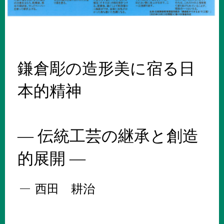
鎌倉彫の造形美に宿る日
本的精神
― 伝統工芸の継承と創造
的展開 ―
西田 耕治