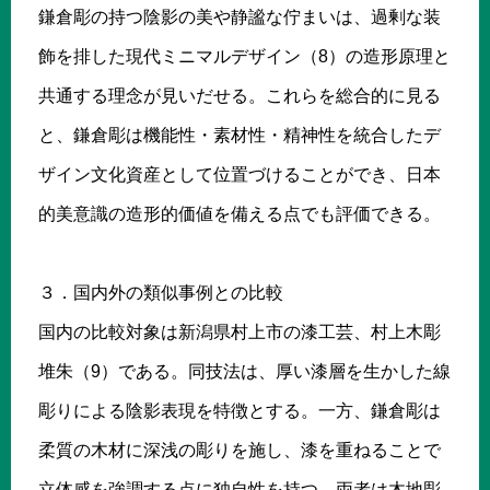
鎌倉彫の持つ陰影の美や静謐な佇まいは、過剰な装
飾を排した現代ミニマルデザイン（8）の造形原理と
共通する理念が見いだせる。これらを総合的に見る
と、鎌倉彫は機能性・素材性・精神性を統合したデ
ザイン文化資産として位置づけることができ、日本
的美意識の造形的価値を備える点でも評価できる。
３．国内外の類似事例との比較
国内の比較対象は新潟県村上市の漆工芸、村上木彫
堆朱（9）である。同技法は、厚い漆層を生かした線
彫りによる陰影表現を特徴とする。一方、鎌倉彫は
柔質の木材に深浅の彫りを施し、漆を重ねることで
立体感を強調する点に独自性を持つ。両者は木地彫