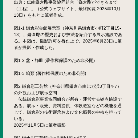
出典：伝統鎌倉彫事業協同組合「鎌倉彫ができるまで
（工程）」（公式ウェブサイト、最終閲覧 2025年10月
13日）をもとに筆者作成。
図1-1 鎌倉彫会館展示室（神奈川県鎌倉市小町2丁目15-
13）。鎌倉彫の歴史および技法を紹介する展示施設であ
る。本図は、撮影許可を得た上で、2025年8月23日に筆
者が撮影・作成した。
図1-2 盆・飾皿 (著作権保護のため非公開)
図1-3 箱類 (著作権保護のため非公開)
図2 鎌倉彫工芸館（神奈川県鎌倉市由比ガ浜3丁目4-7）
の外観および展示空間
伝統鎌倉彫事業協同組合が所有・運営する拠点施設で
ある。展示・販売、資料提供、体験教室などの機能を通
じて、鎌倉彫の技術継承および文化振興の中核を担って
いる。
2025年11月5日に筆者撮影