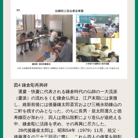
図4 鎌倉彫再興碑
運慶・快慶に代表される鎌倉時代の仏師の一大流派
（慶派）の流れをくむ鎌倉仏所は、江戸末期には衰微
し、維新前後には後藤鎌太郎斎宮および三橋永助鎌山の
二軒を残すのみとなった。のちに長男・規太郎運久と徳
寿鎌臣が加わり、四人は廃仏毀釈により造仏が途絶える
中、鎌倉彫に活路を求め、その再興に尽力した。
28代後藤俊太郎は、昭和54年（1979）11月、祖父・
後藤運久の三十三回忌に際し、これら四人の偉業を顕彰