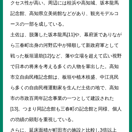
クセス性が高い。周辺には桂浜や高知城、坂本龍馬
記念館、高知県立美術館などがあり、観光モデルコ
ースの一部を成している。
土佐は、脱藩した坂本龍馬[11]や、幕府派でありなが
ら三春町出身の河野広中が帰順して新政府軍として
戦った板垣退助[12]など、藩や立場を超えて広い視野
で日本の将来を考える多くの人物を輩出した。高知
市立自由民権記念館は、板垣や植木枝盛、中江兆民
ら多くの自由民権運動家を生んだ土佐の地で、高知
市の市政百周年記念事業の一つとして建設された
[13]。つまり同記念館も三春町の記念館と同様、個人
の功績の顕彰を重視している。
さらに、延床面積が町田市の施設と比較し3倍以上