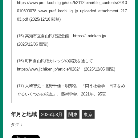
https://www.pref.kochi.lg.jp/doc/h2112teirei/file_contents/2010
010500078_www_pref_kochi_lg_jp_uploaded_attachment_217
03.pdf
(2025/12/10 閲覧)
(15) 高知市立自由民権記念館
https://i-minken.jp/
(2025/12/06 閲覧)
(16) 町田自由民権カレッジの実践を通して
https://www.jichiken.jp/article/0282/
(2025/12/05 閲覧)
(17) 大崎智史・北野千佳・唄邦弘、『問う社会学 日常をめ
ぐるいくつかの視点』、藝術学舎、2021年、95頁
年月と地域
2026年3月
関東
東京
タグ：