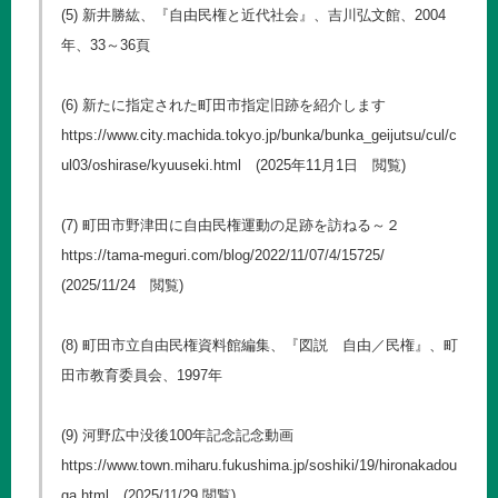
(5) 新井勝紘、『自由民権と近代社会』、吉川弘文館、2004
年、33～36頁
(6) 新たに指定された町田市指定旧跡を紹介します
https://www.city.machida.tokyo.jp/bunka/bunka_geijutsu/cul/c
ul03/oshirase/kyuuseki.html
(2025年11月1日 閲覧)
(7) 町田市野津田に自由民権運動の足跡を訪ねる～２
https://tama-meguri.com/blog/2022/11/07/4/15725/
(2025/11/24 閲覧)
(8) 町田市立自由民権資料館編集、『図説 自由／民権』、町
田市教育委員会、1997年
(9) 河野広中没後100年記念記念動画
https://www.town.miharu.fukushima.jp/soshiki/19/hironakadou
ga.html
(2025/11/29 閲覧)