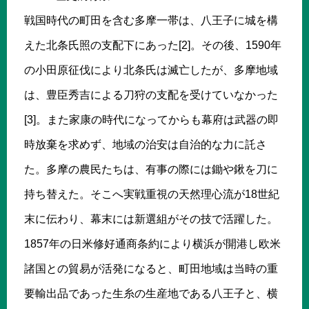
戦国時代の町田を含む多摩一帯は、八王子に城を構
えた北条氏照の支配下にあった[2]。その後、1590年
の小田原征伐により北条氏は滅亡したが、多摩地域
は、豊臣秀吉による刀狩の支配を受けていなかった
[3]。また家康の時代になってからも幕府は武器の即
時放棄を求めず、地域の治安は自治的な力に託さ
た。多摩の農民たちは、有事の際には鋤や鍬を刀に
持ち替えた。そこへ実戦重視の天然理心流が18世紀
末に伝わり、幕末には新選組がその技で活躍した。
1857年の日米修好通商条約により横浜が開港し欧米
諸国との貿易が活発になると、町田地域は当時の重
要輸出品であった生糸の生産地である八王子と、横