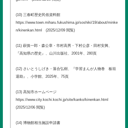
(10) 三春町歴史民俗資料館
https://www.town.miharu.fukushima.jp/soshiki/19/about/minke
n/kinenkan.html
(2025/12/09 閲覧)
(11) 萩慎一郎・森公章・市村高男・下村公彦・田村安興、
『高知県の歴史』、山川出版社、2001年、280頁
(12) さいとうしげき・落合弘樹、『学習まんが人物巻 板垣
退助』、小学館、2025年、75頁
(13) 高知市ホームページ
https://www.city.kochi.kochi.jp/site/kanko/kinenkan.html
(2025/12/06 閲覧)
(14) 博物館相当施設申請書