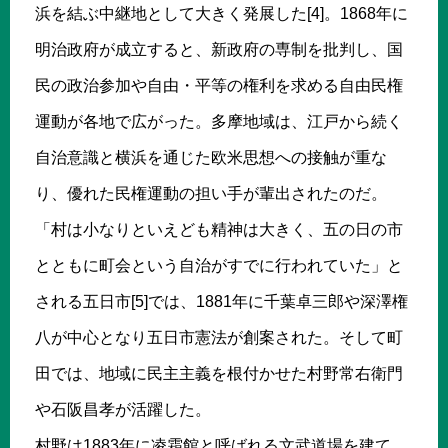
浜を結ぶ中継地として大きく発展した[4]。1868年に
明治政府が成立すると、新政府の専制を批判し、国
民の政治参加や自由・平等の権利を求める自由民権
運動が各地で広がった。多摩地域は、江戸から続く
自治意識と横浜を通じた欧米思想への接触が重な
り、優れた民権運動の担い手が輩出されたのだ。
「村は小なりといえども精神は大きく、五の日の市
とともに町会という自治がすでに行われていた」と
される五日市[5]では、1881年に千葉卓三郎や深澤権
八が中心となり五日市憲法が創案された。そして町
田では、地域に民主主義を根付かせた村野常右衛門
や石阪昌孝が活躍した。
村野は1883年に凌霜館と呼ばれる文武道場を建て