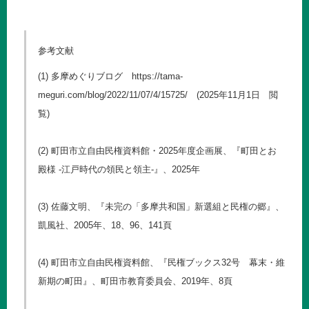
参考文献
(1) 多摩めぐりブログ
https://tama-
meguri.com/blog/2022/11/07/4/15725/
(2025年11月1日 閲
覧)
(2) 町田市立自由民権資料館・2025年度企画展、『町田とお
殿様 -江戸時代の領民と領主-』、2025年
(3) 佐藤文明、『未完の「多摩共和国」新選組と民権の郷』、
凱風社、2005年、18、96、141頁
(4) 町田市立自由民権資料館、『民権ブックス32号 幕末・維
新期の町田』、町田市教育委員会、2019年、8頁