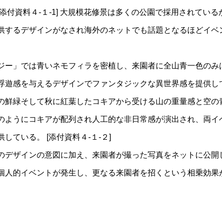
添付資料４-１-1] 大規模花修景は多くの公園で採用されてい
供するデザインがなされ海外のネットでも話題となるほどイベ
ジー」では青いネモフィラを密植し、来園者に全山青一色のみ
浮遊感を与えるデザインでファンタジックな異世界感を提供し
の鮮緑そして秋に紅葉したコキアから受ける山の重量感と空の
のようにコキアが配列され人工的な非日常感が演出され、両イ
している。 [添付資料４-１-２]
のデザインの意図に加え、来園者が撮った写真をネットに公開
個人的イベントが発生し、更なる来園者を招くという相乗効果