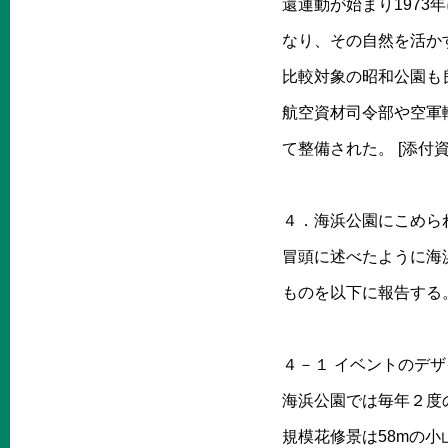
還運動が始まり197
なり、その自然を活かす
比較対象の昭和公園も
航空資材司令部や空軍
て整備された。 [添付
４．海浜公園にこめら
冒頭に述べたように海
ものを以下に報告する
４－１ イベントのデ
海浜公園では毎年２度
規模花修景は58mの