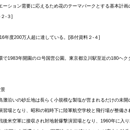
エーション需要に応えるため花のテーマパークとする基本計画
２-３]
16年度200万人超に達している。[添付資料２-４]
で1983年開園のロ号国営公園。東京都立川駅至近の180ヘ
背景
島灘沿いの砂丘地は長らく小規模な製塩が営まれるだけの未開
演習場となり、昭和の戦時下に陸軍航空学校と飛行場が整備さ
戦後米空軍に接収され対地射爆撃演習場となり、1960年に入