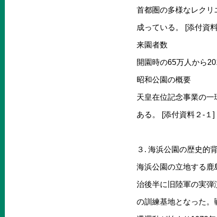
首都圏の多様なレクリ
成っている。 [添付資料
来園者数
開園時の65万人から20
昭和公園の概要
天皇在位記念事業の一環
ある。 [添付資料２-１]
３. 海浜公園の歴史的
海浜公園の立地する鹿
治後半に旧陸軍の実弾
の訓練基地となった。