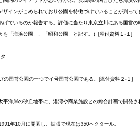
と園内のレイアウトが思い浮かぶ。茨城県の国営ひたち海浜公
デザインがこめられており公園を特徴づけていることが判って
あげているのか報告する。評価に当たり東京立川にある国営の
々を「海浜公園」、「昭和公園」と記す。）[添付資料１-１]
ータ
7の国営公園の一つでイ号国営公園である。[添付資料２-１]
太平洋岸の砂丘地帯に、港湾や商業施設との総合計画で開発された
1991年10月に開園し、拡張で現在は350ヘクタール。