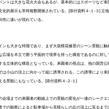
ベントは大きな花火大会もあるが、基本的にはスポーツなど来
化的展示も常時複数開催されている。[添付資料４-１-３] 立
向性に違いが現れている。
インも大きな特徴であり、まず大規模花修景のシーン景観に触
な広場を木立で囲う平面的で境界を持った構造であるのに対し
する立体的な構造となっている。来園者の視点は、他の国営公
では小山の頂上に向かって縦に誘導される。この誘導により来
る景観にもなっている。[添付資料４-２-１]
の会場までの来園者の動線上での景観の変化が一連のシークエ
査での観察によると駐車場から見晴らしの丘の頂上に至るまでに