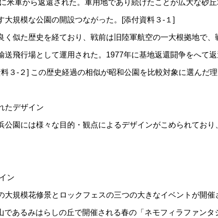
3年に米軍から返還された。軍用地であり続けたことが広大な砂
大規模な公園の開設つながった。[添付資料３-１]
良く似た歴史を経ており、戦前は旧陸軍航空の一大根拠地で、
輸送飛行場として運用された。1977年に基地返還闘争をへて
資料３-２] この歴史経過の相似が昭和公園を比較対象に選んだ
れたデザイン
浜公園には様々な目的・観点によるデザインがこめられており
。
ザイン
の大規模花修景とロックフェスの三つの大きなイベントが開催
小山であるみはらしの丘で開催される春の「ネモフィラファンタ