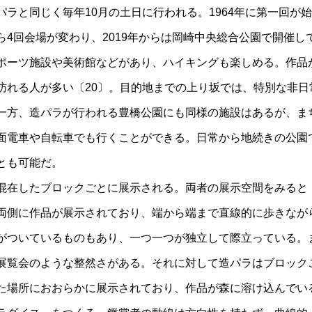
パラと同じく毎年10月の土日に行われる。1964年に第一回が
4回会場が変わり、2019年からは岡崎中央総合公園で開催し
ポーツ施設や美術館などがあり、ハイキングも楽しめる。作品
訪れる人が多い〔20〕。目的地までの上り坂では、特別な非日
一方、造パラが行われる豊橋公園にも同様の施設はあるが、ま
面電車や自転車でも行くことができる。日常から地続きの公園
とも可能だ。
混在したブロックごとに展示される。両者の展示空間をみると
両側に作品が展示されており、端から端まで直線的に歩きなが
がついているものもあり、一つ一つが独立して際立っている。
展覧会のような整然さがある。それに対して造パラはブロック
た場所におおらかに展示されており、作品が森に溶け込んでい