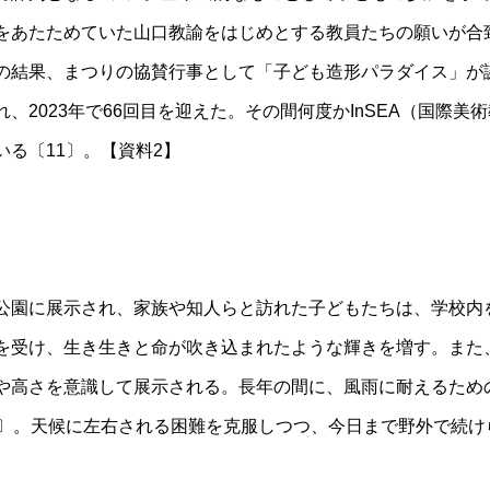
をあたためていた山口教諭をはじめとする教員たちの願いが合
の結果、まつりの協賛行事として「子ども造形パラダイス」が誕
、2023年で66回目を迎えた。その間何度かInSEA（国際美
る〔11〕。【資料2】
公園に展示され、家族や知人らと訪れた子どもたちは、学校内
を受け、生き生きと命が吹き込まれたような輝きを増す。また
や高さを意識して展示される。長年の間に、風雨に耐えるため
2〕。天候に左右される困難を克服しつつ、今日まで野外で続け