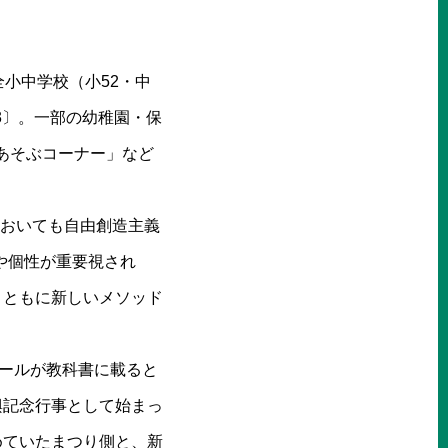
小中学校（小52・中
3〕。一部の幼稚園・保
あそぶコーナー」など
においても自由創造主義
や個性が重要視され
とともに新しいメソッド
ポールが教科書に載ると
興記念行事として始まっ
めていたまつり側と、新