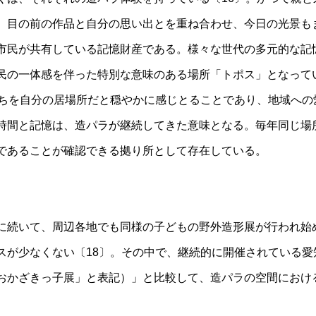
。目の前の作品と自分の思い出とを重ね合わせ、今日の光景も
市民が共有している記憶財産である。様々な世代の多元的な記
民の一体感を伴った特別な意味のある場所「トポス」となって
まちを自分の居場所だと穏やかに感じとることであり、地域への
時間と記憶は、造パラが継続してきた意味となる。毎年同じ場
であることが確認できる拠り所として存在している。
に続いて、周辺各地でも同様の子どもの野外造形展が行われ始
スが少なくない〔18〕。その中で、継続的に開催されている愛
おかざきっ子展」と表記）」と比較して、造パラの空間におけ