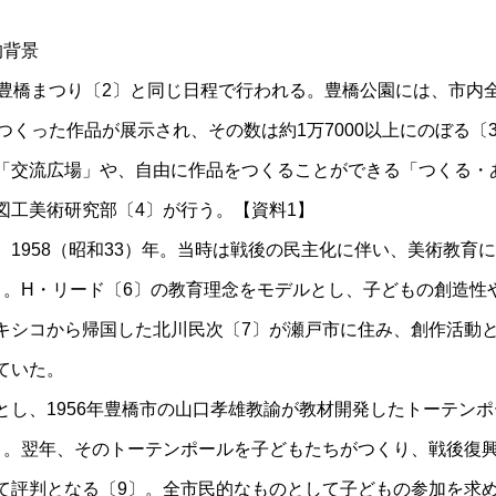
的背景
の豊橋まつり〔2〕と同じ日程で行われる。豊橋公園には、市内全
つくった作品が展示され、その数は約1万7000以上にのぼる〔
「交流広場」や、自由に作品をつくることができる「つくる・
図工美術研究部〔4〕が行う。【資料1】
、1958（昭和33）年。当時は戦後の民主化に伴い、美術教育
〕。H・リード〔6〕の教育理念をモデルとし、子どもの創造性
キシコから帰国した北川民次〔7〕が瀬戸市に住み、創作活動
ていた。
とし、1956年豊橋市の山口孝雄教諭が教材開発したトーテン
〕。翌年、そのトーテンポールを子どもたちがつくり、戦後復
て評判となる〔9〕。全市民的なものとして子どもの参加を求