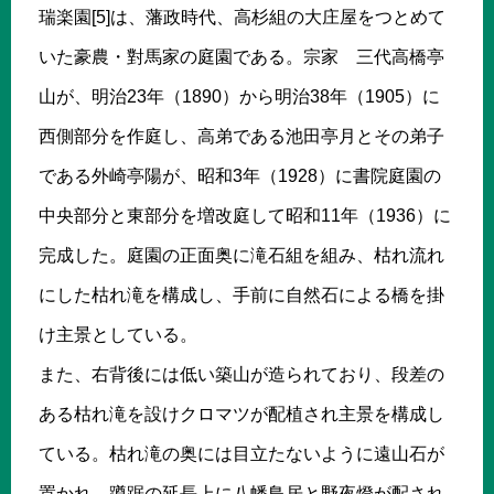
瑞楽園[5]は、藩政時代、高杉組の大庄屋をつとめて
いた豪農・對馬家の庭園である。宗家 三代高橋亭
山が、明治23年（1890）から明治38年（1905）に
西側部分を作庭し、高弟である池田亭月とその弟子
である外崎亭陽が、昭和3年（1928）に書院庭園の
中央部分と東部分を増改庭して昭和11年（1936）に
完成した。庭園の正面奥に滝石組を組み、枯れ流れ
にした枯れ滝を構成し、手前に自然石による橋を掛
け主景としている。
また、右背後には低い築山が造られており、段差の
ある枯れ滝を設けクロマツが配植され主景を構成し
ている。枯れ滝の奥には目立たないように遠山石が
置かれ、蹲踞の延長上に八幡鳥居と野夜燈が配され