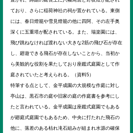
ており、さらに稲荷神社の祠が置かれている。東側
には、春日燈籠や雪見燈籠の他に四阿、その左手奥
深くに五重塔が配されている。また、瑞楽園には、
飛び跳ねなければ渡れない大きな2筋の飛び石が存在
し、廻遊できる飛石が存在しないことから、当初か
ら美観的な役割を果たしており座鑑式庭園として作
庭されていたと考えられる。（資料5）
特筆する点として、金平成園の大規模な作庭に対し
亭山は、黒石市の庭や旧家の庭の作庭書を参考にし
たと言われている。金平成園は座鑑式庭園でもある
が廻庭式庭園でもあるため、中央に打たれた飛石の
他に、落差のある枯れ滝石組みが組まれ水源の確保