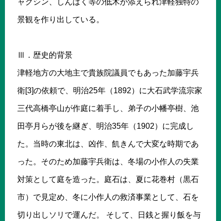
ャクシン、しんばく等の低木が添えられ津軽独特の
景観を作り出している。
Ⅲ．歴史的背景
津軽地方の大地主で貴族院議員でもあった加藤宇兵
衛[3]の依頼で、明治25年（1892）に大石武学流宗家
三代高橋亭山が作庭に着手し、弟子の小幡亭樹、池
田亭月らが後を継ぎ、明治35年（1902）に完成し
た。当時の東北は、凶作、飢きんで大変な時期であ
った。そのため加藤宇兵衛は、冬場の小作人の失業
対策として庭を造った。庭石は、夏に花巻村（黒石
市）で見定め、冬に小作人の救済事業として、石を
切り出しソリで運んだ。 そして、日銭と握り飯を与