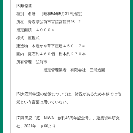
[5]瑞楽園
種別 名勝 （昭和54年5月31日指定）
所在 青森県弘前市宮舘宮舘沢26－2
指定面積 ４０００㎡
様式 座鑑式
建造物 木造かや葺平屋建４５０．７㎡
園内 庭石約４６０個 樹木約２７０本
所有管理 弘前市
指定管理業者 有限会社 三浦造園
[6]大石武学流の借景については、諸説があるため本稿では借
景という言葉は用いていない。
[7]澤田忍『庭 NIWA 創刊45周年記念号』、建築資料研究
社、2021年 ｐ60より