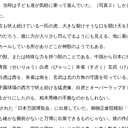
。当時は子ども達が気軽に乗って遊んでいた。（写真２）しか
た。
在も吠え続けている一匹の虎。大きな裂けそうな口を開け天を
のだろう。腹に力が入り少し凹んでるようにも見える。地に着
カールしている所がありどこか神獣のようでもある。
の獣。または特殊な力を持つ獣のことである。中国から日本に
青龍（せいりゅう）白虎（びゃっこ）朱雀（すざく）玄武（げ
白虎は西を、朱雀は南を、玄武は北の方角の守護を司っている
子園球場の西方で吠え続ける猛虎像。白虎とオーバーラップす
上がりにしたのも、柏木秀峰の手腕なのかもしれない。
開催された「日本万国博覧会」に出展していた。御物正倉院模刻
も確かな腕前がないと万博に出展できるものじゃない。彼の作