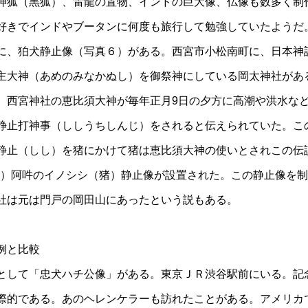
神狐（黒狐）、雷龍の置物、インドの巨大像、仏像も数多く制
好きでインドやブータンに何度も旅行して勉強していたようだ
に、狛犬静止像（写真６）がある。西宮市小松南町に、日本神
主大神（あめのみなかぬし）を御祭神にしている岡太神社があ
。西宮神社の恵比須大神が毎年正月9日の夕方に高潮や洪水な
静止打神事（ししうちしんじ）をされると伝えられていた。こ
静止（しし）を猪にかけて猪は恵比須大神の使いとされこの伝
85年）阿吽のイノシシ（猪）静止像が設置された。この静止像を
社は元は門戸の岡田山にあったという説もある。
例と比較
として「忠犬ハチ公像」がある。東京ＪＲ渋谷駅前にいる。記
際的である。あのヘレンケラーも訪れたことがある。アメリカ