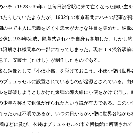
のハチ（1923～35年）は毎日渋谷駅に来て亡くなった飼い主
れたりしていたようだが、1932年の東京新聞にハチの記事が
潮の中で主人に忠義を尽くす忠犬が大きな注目を集めた。銅像
公像は1934年完成、除幕式されハチ自身も参加した。しかし約
れ溶解され機関車の一部になってしまった。現在ＪＲ渋谷駅前
息子、安藤士（たけし）が制作したものである。
名な銅像として「小便小僧」を挙げておこう。小便小僧は世界
のブリュッセルに設置されているものが起源とされている。由
ルを爆破しようとしかけた爆弾の導火線に小便をかけて消し、
の少年を称えて銅像が作られたという説が有力である。この小
なったかは不明であるが、いつの日からか小僧に世界各地から
00着ほどに及び、衣装はブリュッセルの市立博物館に所蔵され