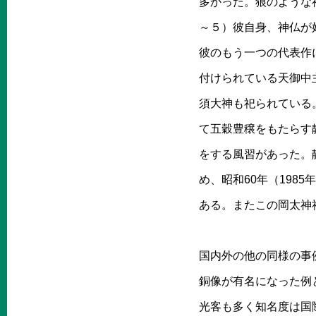
多かった。狼のような
～５）彼自身、神仏が
彼のもう一つの代表作
付けられている天御中
須大神も祀られている
て五穀豊穣をもたらす
をする風習があった。
め、昭和60年（19
ある。またこの岡太神
国内外の他の同様の事
銅像が有名になった例
光客も多く知名度は国