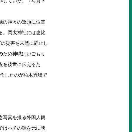
作していた。（写真３
。
話の神々の筆頭に位置
る。岡太神社には恵比
どの災害を未然に静止し
のため神職はいごもり
説を後世に伝えるた
制作したのが柏木秀峰で
念写真を撮る外国人観
ではハチの話を元に映