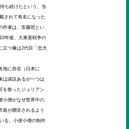
を待ち続けたという。当
掲載されて有名になった
の作者は、安藤照とい
10年後、大東亜戦争の
に立つ像は2代目「忠犬
各地に存在（日本に
来は諸説あるが一つは
町を救ったジュリアン
便小僧がなぜ世界中の
衣装が贈呈されるよう
ている。小便小僧の制作