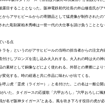
披露目することとなった。阪神電鉄初代社長の外山修造氏がア
とからアサヒビールからの寄贈品として猛虎像が制作されたの
された彫刻家柏木秀峰は一世一代の大仕事を請け負うこととな
ている点
トラを」というのがアサヒビールの当時の担当者からの注文内
直付けしブロンズを流し込み火入れする。火入れの時は火の神
品の素材として銅像などによく使われる。外部との摩擦により
が変化する。時の経過と共に作品に味わいが出てくる。
を呼ぶ虎「霊虎（ライガー）」と名付けた。この名は一般公開
兄弟がいた。タイガースの応援歌「六甲おろし」”六甲おろしに颯
我が名ぞ阪神タイガース”とある。風を吹き下ろす役目の虎が