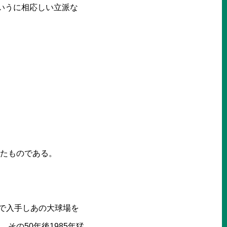
いうに相応しい立派な
れたものである。
万円で入手しあの大球場を
その50年後1985年猛