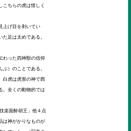
しこちらの虎は惜しく
見上げ目を剥いてい
いた足は太めである。
伝わった四神獣の信仰
んぶ）のことである。
。白虎は虎形の神で西
る。全くの動物的では
「伎楽面酔胡王」他４点
品は神がかりなものが