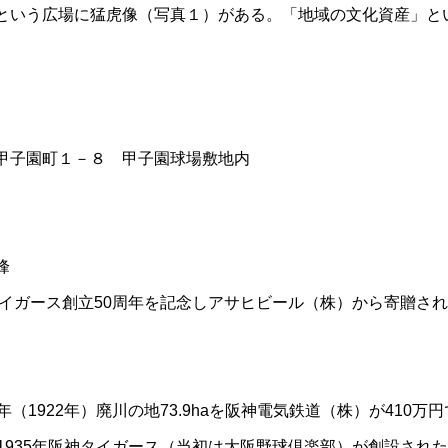
という広場に猛虎像（写真１）がある。「地域の文化資産」と
甲子園町１－８ 甲子園球場敷地内
峰
神タイガース創立50周年を記念しアサヒビール（株）から寄贈さ
年（1922年）廃川の地73.9haを阪神電気鉄道（株）が410
1935年阪神タイガース（当初は大阪野球倶楽部）が創設された。