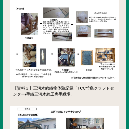
【資料３】三河木綿織物体験記録「TCC竹島クラフトセ
ンター/手織三河木綿工房手織場」