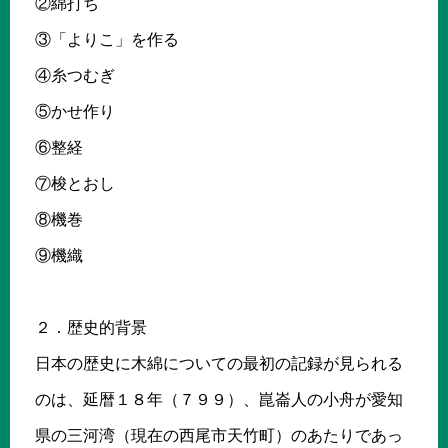
②綿打ち
③「よりこ」を作る
④糸つむぎ
⑤かせ作り
⑥整経
⑦梭とおし
⑧機巻
⑨機織
２．歴史的背景
日本の歴史に木綿についての最初の記録が見られる
のは、延暦１８年（７９９）、崑崙人の小舟が愛知
県の三河湾（現在の西尾市天竹町）のあたりであっ