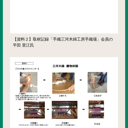
【資料２】取材記録「手織三河木綿工房手織場」会員の
平田 里江氏