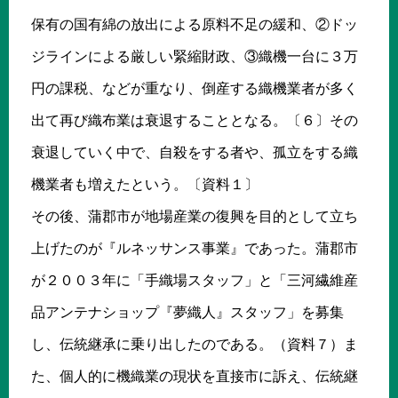
保有の国有綿の放出による原料不足の緩和、②ドッ
ジラインによる厳しい緊縮財政、③織機一台に３万
円の課税、などが重なり、倒産する織機業者が多く
出て再び織布業は衰退することとなる。〔６〕その
衰退していく中で、自殺をする者や、孤立をする織
機業者も増えたという。〔資料１〕
その後、蒲郡市が地場産業の復興を目的として立ち
上げたのが『ルネッサンス事業』であった。蒲郡市
が２００３年に「手織場スタッフ」と「三河繊維産
品アンテナショップ『夢織人』スタッフ」を募集
し、伝統継承に乗り出したのである。（資料７）ま
た、個人的に機織業の現状を直接市に訴え、伝統継