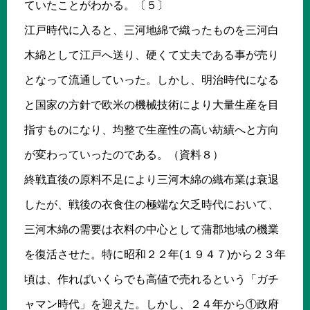
ていたことがわかる。〔５〕
江戸時代に入ると、三河地綿で織ったものを三河白
木綿として江戸へ送り、硬くて丈夫である事が売り
となって流通していった。しかし、明治時代になる
と国家の方針で欧米の機械技術により大量生産を目
指すものになり、均整で生産性の高い紡績へと方向
が変わっていったのである。（資料８）
終戦直後の原料不足により三河木綿の織布業は衰退
したが、戦後の衣食住の極端な欠乏時代において、
三河木綿の需要は衣料の中心として蒲郡地域の機業
を復活させた。特に昭和２２年(１９４７)から２３年
頃は、作ればいくらでも高値で売れるという「ガチ
ャマン時代」を迎えた。しかし、２４年から①政府