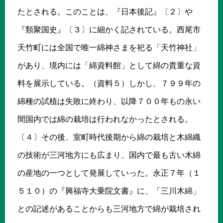
たとされる。このことは、『日本後記』〔２〕や
『類聚国史』〔３〕に細かく記されている。西尾市
天竹町には全国で唯一綿神さまを祀る「天竹神社」
があり、境内には「綿資料館」として綿の貴重な資
料を展示している。（資料５）しかし、７９９年の
綿種の試植は失敗に終わり、以降７００年もの永い
間国内では綿の栽培は行われなかったとされる。
〔４〕その後、室町時代後期から綿の栽培と木綿織
の技術が三河地方にも広まり、国内で最も古い木綿
の産地の一つとして発展していった。永正７年（１
５１０）の『興福寺大乗院文書』に、「三川木綿」
との記述があることからも三河地方で綿が栽培され