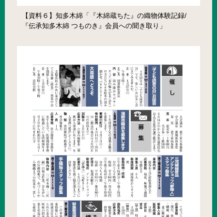
【資料６】知多木綿「『木綿蔵ちた』の織物体験記録/
『伝承知多木綿 つものき』会員への聞き取り」