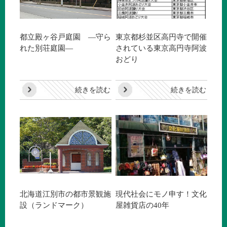
都立殿ヶ谷戸庭園 —守ら
東京都杉並区高円寺で開催
れた別荘庭園—
されている東京高円寺阿波
おどり
続きを読む
続きを読む
北海道江別市の都市景観施
現代社会にモノ申す！文化
設（ランドマーク）
屋雑貨店の40年