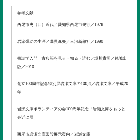
参考文献
西尾市史（四）近代／愛知県西尾市発行／1978
岩瀬彌助の生涯／磯貝逸夫／三河新報社／1990
書誌学入門 古典籍を見る・知る・読む／堀川貴司／勉誠出
版／2010
創立100周年記念特別展岩瀬文庫の100点／岩瀬文庫／平成20
年
岩瀬文庫ボランティアの会100周年記念「岩瀬文庫をもっと
身近に展」
西尾市岩瀬文庫常設展示案内／岩瀬文庫