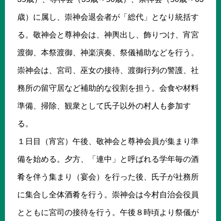
歳）に属し、崇神会退会者が「総代」となり統括す
る。敬神会と尊神会は、神輿出し、飾りつけ、宵宮
渡御、本祭渡御、神楽演奏、祭儀補助などを行う。
崇神会は、宮司、巫女の接待、渡御行列の警護、社
務所の留守居など補助的な役割を担う。会食や材料
準備、掃除、観衆として氏子以外の村人も参加す
る。
１日目（宵宮）午後、敬神会と尊神会員が集まり準
備を始める。夕方、「連中」と呼ばれる学年毎の酒
肴を伴う集まり（宴会）を行った後、氏子が社務所
に集合し全体酒肴を行う。崇神会は今村自治会役員
とともに宮司の接待を行う。午後８時頃より祭儀が