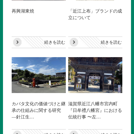
再興湖東焼
「近江上布」ブランドの成
立について
続きを読む
続きを読む
カバタ文化の価値づけと継
滋賀県近江八幡市宮内町
承の仕組みに関する研究
『日牟禮八幡宮』における
―針江生…
伝統行事 〜左…