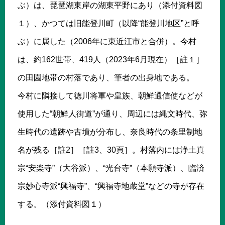
ぶ）は、琵琶湖東岸の湖東平野にあり（添付資料図
１）、かつては旧能登川町（以降“能登川地区”と呼
ぶ）に属した（2006年に東近江市と合併）。今村
は、約162世帯、419人（2023年6月現在）［註１］
の田園地帯の村落であり、筆者の出身地である。
今村に隣接して徳川将軍や皇族、朝鮮通信使などが
使用した“朝鮮人街道”が通り、周辺には縄文時代、弥
生時代の遺跡や古墳が分布し、奈良時代の条里制地
名が残る［註2］［註3、30頁］。村落内には浄土真
宗“安楽寺”（大谷派）、“光台寺”（本願寺派）、臨済
宗妙心寺派“興福寺”、“興福寺地蔵堂”などの寺が存在
する。（添付資料図１）