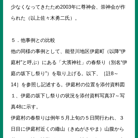
少なくなってきたため2003年に尊神会、崇神会が作
られた（以上佐々木勇二氏）。
５．他事例との比較
他の同様の事例として、能登川地区伊庭町（以降“伊
庭村”と呼ぶ）にある「大濱神社」の春祭り（別名“伊
庭の坂下し祭り”）を取り上げる。以下、［註8～
14］を参照し記述する。伊庭村の位置を添付資料図
１、伊庭の坂下し祭りの状況を添付資料写真37～写
真48に示す。
伊庭村の春祭りは例年５月上旬の５日間行われ、３
日目に伊庭村近くの繖山（きぬがさやま）山腹から