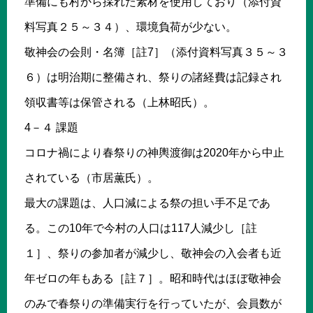
準備にも村から採れた素材を使用しており（添付資
料写真２５～３４）、環境負荷が少ない。
敬神会の会則・名簿［註7］（添付資料写真３５～３
６）は明治期に整備され、祭りの諸経費は記録され
領収書等は保管される（上林昭氏）。
4－４ 課題
コロナ禍により春祭りの神輿渡御は2020年から中止
されている（市居薫氏）。
最大の課題は、人口減による祭の担い手不足であ
る。この10年で今村の人口は117人減少し［註
１］、祭りの参加者が減少し、敬神会の入会者も近
年ゼロの年もある［註７］。昭和時代はほぼ敬神会
のみで春祭りの準備実行を行っていたが、会員数が