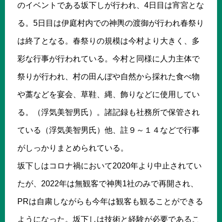
のイベントである坂下しが行われ、4日目は宵宮とな
る。5日目は伊庭村内での神輿の渡御が行われ春祭り
は終了となる。春祭りの規模は今村より大きく、多
彩な行事が行われている。今村と同様に人力主体で
祭りが行われ、村の田んぼや自然から採れた食べ物
や藁などを宴会、草鞋、縄、飾りなどに使用してい
る。（浮気美智男氏）。諸記録も社務所で保管され
ている（浮気美智男氏）他、註９～１４などで行事
がしっかりまとめられている。
坂下しはコロナ禍において2020年より中止されてい
たが、2022年は無観客で神輿1社のみで再開され、
PRは自粛しながらも今年は観客も観ることができる
ようになった。坂下しは技術と経験が必要であるこ