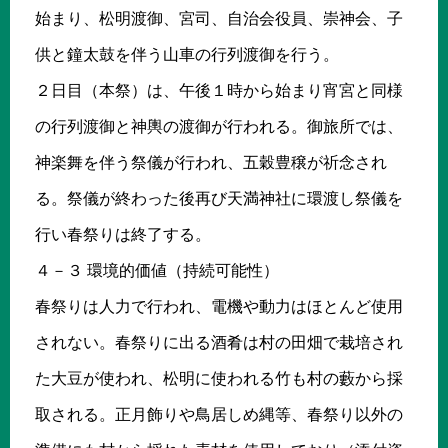
始まり、松明渡御、宮司、自治会役員、崇神会、子
供と鐘太鼓を伴う山車の行列渡御を行う。
２日目（本祭）は、午後１時から始まり宵宮と同様
の行列渡御と神輿の渡御が行われる。御旅所では、
神楽舞を伴う祭儀が行われ、五穀豊穣が祈念され
る。祭儀が終わった後再び天満神社に環渡し祭儀を
行い春祭りは終了する。
４－３ 環境的価値（持続可能性）
春祭りは人力で行われ、電機や動力はほとんど使用
されない。春祭りに出る酒肴は村の田畑で栽培され
た大豆が使われ、松明に使われる竹も村の藪から採
取される。正月飾りや鳥居しめ縄等、春祭り以外の