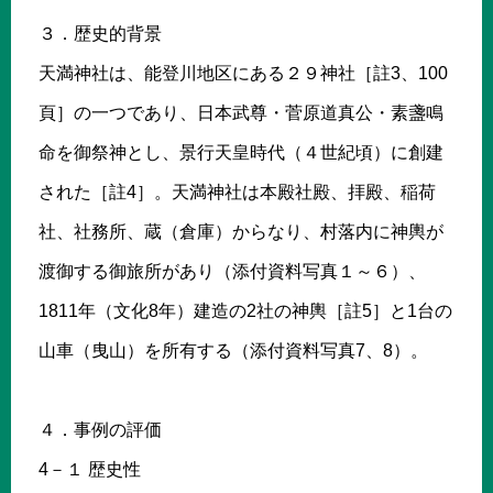
３．歴史的背景
天満神社は、能登川地区にある２９神社［註3、100
頁］の一つであり、日本武尊・菅原道真公・素盞鳴
命を御祭神とし、景行天皇時代（４世紀頃）に創建
された［註4］。天満神社は本殿社殿、拝殿、稲荷
社、社務所、蔵（倉庫）からなり、村落内に神輿が
渡御する御旅所があり（添付資料写真１～６）、
1811年（文化8年）建造の2社の神輿［註5］と1台の
山車（曳山）を所有する（添付資料写真7、8）。
４．事例の評価
4－１ 歴史性