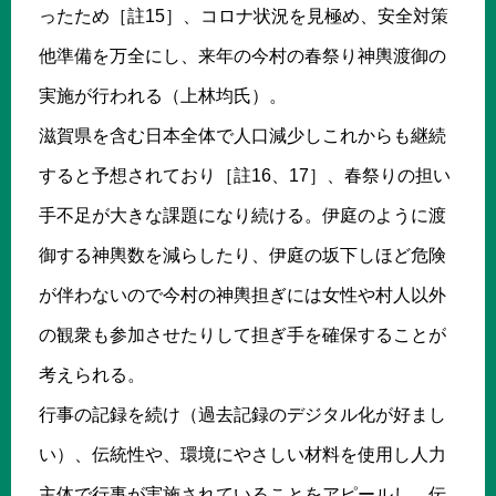
ったため［註15］、コロナ状況を見極め、安全対策
他準備を万全にし、来年の今村の春祭り神輿渡御の
実施が行われる（上林均氏）。
滋賀県を含む日本全体で人口減少しこれからも継続
すると予想されており［註16、17］、春祭りの担い
手不足が大きな課題になり続ける。伊庭のように渡
御する神輿数を減らしたり、伊庭の坂下しほど危険
が伴わないので今村の神輿担ぎには女性や村人以外
の観衆も参加させたりして担ぎ手を確保することが
考えられる。
行事の記録を続け（過去記録のデジタル化が好まし
い）、伝統性や、環境にやさしい材料を使用し人力
主体で行事が実施されていることをアピールし、伝