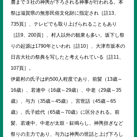
麓まで３社の神輿が下ろされる神事が行われる。本
祭は滋賀県の無形民俗文化財に指定され［註13、
735頁］、テレビでも取り上げられることもあり
［註9、200頁］、村人以外の観衆も多い。坂下し祭
りの起源は1790年といわれ［註10］、大津市坂本の
日吉大社の祭典を写したと考えられている［註11、
107頁］。
伊庭村の氏子は約500人程度であり、前髪（13歳～
16歳）、若連中（16歳～29歳）、中老（29歳～35
歳）、与力（35歳～45歳）、宮世話（45歳～65
歳）、氏子総代（65歳～70歳）に区分される。前
髪、若連中、中老が太鼓・鉦鳴らし、神輿担ぎなど
祭りの主力であり、与力は神輿の世話と上げ下ろし