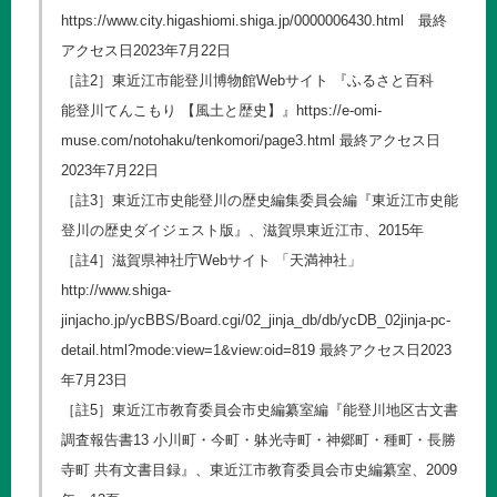
https://www.city.higashiomi.shiga.jp/0000006430.html
最終
アクセス日2023年7月22日
［註2］東近江市能登川博物館Webサイト 『ふるさと百科
能登川てんこもり 【風土と歴史】』
https://e-omi-
muse.com/notohaku/tenkomori/page3.html
最終アクセス日
2023年7月22日
［註3］東近江市史能登川の歴史編集委員会編『東近江市史能
登川の歴史ダイジェスト版』、滋賀県東近江市、2015年
［註4］滋賀県神社庁Webサイト 「天満神社」
http://www.shiga-
jinjacho.jp/ycBBS/Board.cgi/02_jinja_db/db/ycDB_02jinja-pc-
detail.html?mode:view=1&view:oid=819
最終アクセス日2023
年7月23日
［註5］東近江市教育委員会市史編纂室編『能登川地区古文書
調査報告書13 小川町・今町・躰光寺町・神郷町・種町・長勝
寺町 共有文書目録』、東近江市教育委員会市史編纂室、2009