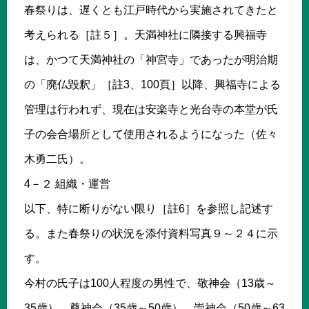
春祭りは、遅くとも江戸時代から実施されてきたと
考えられる［註５］。天満神社に隣接する興福寺
は、かつて天満神社の「神宮寺」であったが明治期
の「廃仏毀釈」［註3、100頁］以降、興福寺による
管理は行われず、現在は安楽寺と光台寺の本堂が氏
子の会合場所として使用されるようになった（佐々
木勇二氏）。
4－２ 組織・運営
以下、特に断りがない限り［註6］を参照し記述す
る。また春祭りの状況を添付資料写真９～２４に示
す。
今村の氏子は100人程度の男性で、敬神会（13歳～
35歳）、尊神会（35歳～50歳）、崇神会（50歳～63