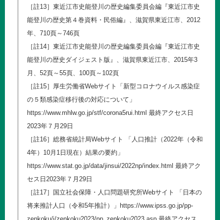
［註13］東近江市史能登川の歴史編集委員会編『東近江市史
能登川の歴史第４巻資料・民俗編』、滋賀県東近江市、2012
年、710頁～746頁
［註14］東近江市史能登川の歴史編集委員会編『東近江市史
能登川の歴史ダイジェスト版』、滋賀県東近江市、2015年3
月、52頁～55頁、100頁～102頁
［註15］厚生労働省Webサイト「新型コロナウイルス感染症
の５類感染症移行後の対応について」
https://www.mhlw.go.jp/stf/corona5rui.html
最終アクセス日
2023年７月29日
［註16］総務省統計局Webサイト 「人口推計（2022年（令和
4年）10月1日現在）結果の要約」
https://www.stat.go.jp/data/jinsui/2022np/index.html
最終アク
セス日2023年７月29日
［註17］国立社会保障・人口問題研究所Webサイト 「日本の
将来推計人口（令和5年推計）」
https://www.ipss.go.jp/pp-
zenkoku/j/zenkoku2023/pp_zenkoku2023.asp
最終アクセス