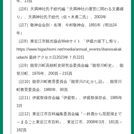
年、13頁
［註6］天満神社氏子総代編『天満神社の運営に関わる文書綴
り』、天満神社氏子総代（佐々木勇二氏）、2003年
［註7］敬神会会則・名簿、今村敬神会、1891年（明治24
年）
［註8］東近江市観光協会Webサイト 「伊庭の坂下し祭り」
https://www.higashiomi.net/media/annual_events/ibanosakak
udashi
最終アクセス日2023年７月22日
［註9］能登川町高校町史研究会委員会編『能登川町史』、能
登川町、1976年、200頁～215頁
［註10］能登川町教育委員会『能登川のむかし話』、能登川
町教育委員会、1980年、90頁
［註11］伊庭祭保存会編『伊庭祭』、伊庭祭保存会、1985年
3月
［註12］東近江市百科編集委員会編『～鈴鹿から琵琶湖まで
～まるごと東近江市百科』、東近江市、2008年3月、181頁～
182頁