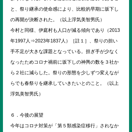
と、祭り継承の使命感により、比較的早期に坂下し
の再開が決断された。（以上浮気美智男氏）
今村と同様、伊庭村も人口が減る傾向であり（2013
年1997人⇒2023年1837人）［註１］、祭りの担い
手不足が大きな課題となっている。担ぎ手が少なく
なったためコロナ禍前に坂下しの神輿の数を３社か
ら２社に減らした。祭りの形態を少しずつ変えなが
らでも春祭りを継承していきたいとのこと。（以上
浮気美智男氏）
６．今後の展望
今年はコロナ対策が「第５類感染症移行」されなか