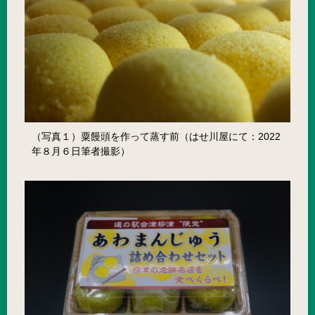
（写真１）粟饅頭を作って蒸す前（はせ川屋にて：2022
年８月６日筆者撮影）