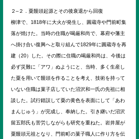
２–２．粟饅頭起源とその後衰退から回復
柳津で、1818年に大火が発生し、圓蔵寺や門前町集
落が焼けた。当時の住職が喝厳和尚で、幕府や藩主
へ掛け合い復興へと取り組んで1829年に圓蔵寺を再
建（20）した。その際に住職の喝厳和尚は、今後は
必ず災難に「アワ」ぬようにと、当時、多く生産し
た粟を用いて饅頭を作ることを考え、技術を持って
いない住職は菓子店していた沼沢和一氏の先祖に相
談した。試行錯誤して粟の黄色を表面にして「あわ
まんじゅう」が完成し、奉納した。引き継いだ沼沢
留五郎氏も苦労しながらも研究を重ねた。岩井屋が
粟饅頭元祖となり、門前町の菓子職人に作り方を伝