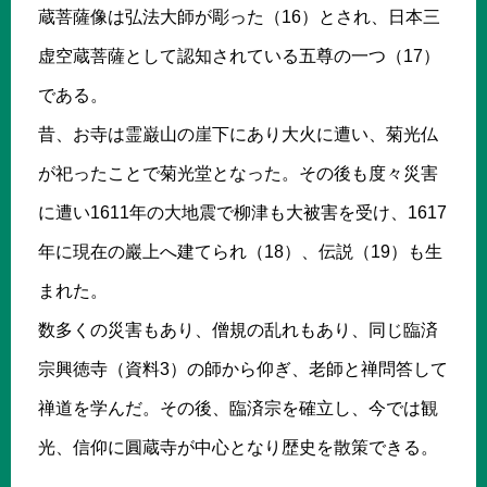
蔵菩薩像は弘法大師が彫った（16）とされ、日本三
虚空蔵菩薩として認知されている五尊の一つ（17）
である。
昔、お寺は霊巌山の崖下にあり大火に遭い、菊光仏
が祀ったことで菊光堂となった。その後も度々災害
に遭い1611年の大地震で柳津も大被害を受け、1617
年に現在の巖上へ建てられ（18）、伝説（19）も生
まれた。
数多くの災害もあり、僧規の乱れもあり、同じ臨済
宗興徳寺（資料3）の師から仰ぎ、老師と禅問答して
禅道を学んだ。その後、臨済宗を確立し、今では観
光、信仰に圓蔵寺が中心となり歴史を散策できる。