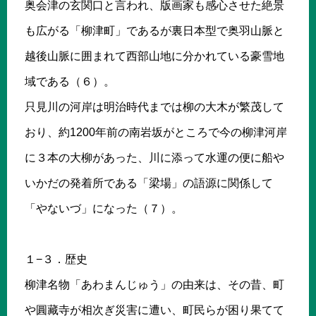
奥会津の玄関口と言われ、版画家も感心させた絶景
も広がる「柳津町」であるが裏日本型で奥羽山脈と
越後山脈に囲まれて西部山地に分かれている豪雪地
域である（６）。
只見川の河岸は明治時代までは柳の大木が繁茂して
おり、約1200年前の南岩坂がところで今の柳津河岸
に３本の大柳があった、川に添って水運の便に船や
いかだの発着所である「梁場」の語源に関係して
「やないづ」になった（７）。
１−３．歴史
柳津名物「あわまんじゅう」の由来は、その昔、町
や圓藏寺が相次ぎ災害に遭い、町民らが困り果てて