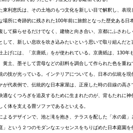
た東利恵氏は、その土地のもつ文化を新しい目で解釈し、表現
な場所に奇跡的に残された100年前に旅館となった歴史ある日
復して蘇らせるだけでなく、建物と向き合い、京都にふさわし
として、新しい息吹を吹き込みたいという思いで取り組んだと
仕上げには、「京唐紙」をが使われている。京唐紙は、130年
、黄土、墨そして雲母などの顔料を調合して作られた色を重ね
統の技が光っている。インテリアについても、日本の伝統を現
ァが代表例で、伝統的な日本家屋は、正座した時の目線の高さ
快適なくつろぎを追及するために生まれたのが、背もたれに神
しく体を支える畳ソファであるといえる。
によるデザインで、池と滝を抱き、テラスを配した「水の庭」
庭」という２つのモダンなエッセンスをちりばめた日本庭園を