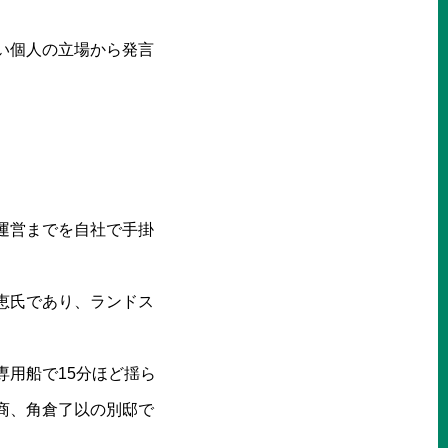
い個人の立場から発言
運営までを自社で手掛
恵氏であり、ランドス
用船で15分ほど揺ら
商、角倉了以の別邸で