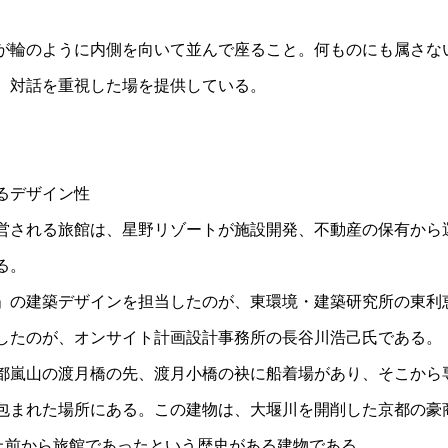
が輪のように内側を向いて並んで座ること。何ものにも属さな
、対話を重視した場を提供している。
るデザイン性
営される旅館は、星野リゾートが施設開発、不動産の保有から
る。
」の建築デザインを担当したのが、東環境・建築研究所の東利
したのが、オンサイト計画設計事務所の長谷川浩己氏である。
都嵐山の渡月橋の先、渡月小橋の袂に船着場があり、そこから専
包まれた場所にある。この建物は、大堰川を開削した京都の豪
以上前から旅館であったという歴史がある建物である。