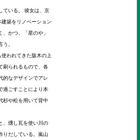
している。 彼女は、京
本建築をリノベーション
く、かつ、「星のや」
言う。
も使われてきた版木の上
て刷られるもので、各
代的なデザインでアレ
で過ごすことにより本
代杉や松を用いて背中
と、燻し瓦を使い川の
作りだしている。嵐山