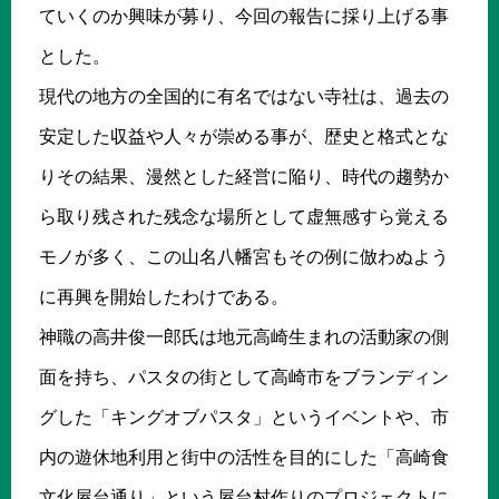
ていくのか興味が募り、今回の報告に採り上げる事
とした。
現代の地方の全国的に有名ではない寺社は、過去の
安定した収益や人々が崇める事が、歴史と格式とな
りその結果、漫然とした経営に陥り、時代の趨勢か
ら取り残された残念な場所として虚無感すら覚える
モノが多く、この山名八幡宮もその例に倣わぬよう
に再興を開始したわけである。
神職の高井俊一郎氏は地元高崎生まれの活動家の側
面を持ち、パスタの街として高崎市をブランディン
グした「キングオブパスタ」というイベントや、市
内の遊休地利用と街中の活性を目的にした「高崎食
文化屋台通り」という屋台村作りのプロジェクトに