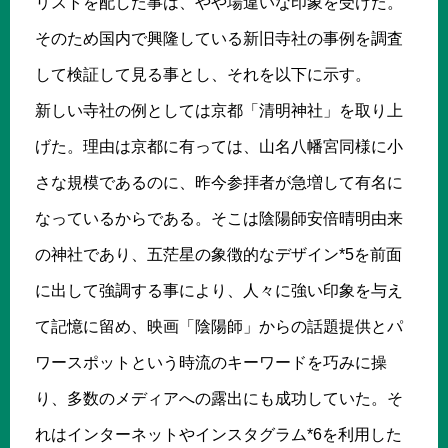
リストを配した事は、やや場違いな印象を受けた。
そのため国内で興隆している新旧寺社の事例を調査
して検証して見る事とし、それを以下に示す。
新しい寺社の例としては京都「清明神社」を取り上
げた。理由は京都に有っては、山名八幡宮同様に小
さな規模であるのに、昨今参拝者が急増して有名に
なっているからである。そこは陰陽師安倍晴明由来
の神社であり、五茫星の象徴的なデザイン*5を前面
に出して強調する事により、人々に強い印象を与え
て記憶に留め、映画「陰陽師」からの話題提供とパ
ワースポットという時流のキーワードを巧みに操
り、多数のメディアへの露出にも成功していた。そ
れはインターネットやインスタグラム*6を利用した