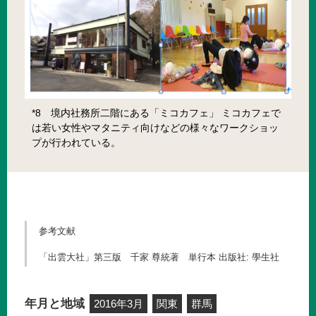
*8 境内社務所二階にある「ミコカフェ」 ミコカフェで
は若い女性やマタニティ向けなどの様々なワークショッ
プが行われている。
参考文献
「出雲大社」第三版 千家 尊統著 単行本 出版社: 學生社
年月と地域
2016年3月
関東
群馬