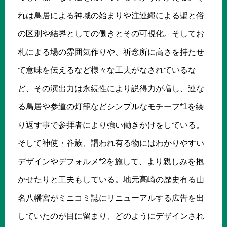
れは鳥居による神域の始まりや注連縄による聖と俗
の区別や結界としての働きとその可視化。そしてお
札による場の雰囲気作りや、祈念所に高さを持たせ
て意味を伝えるなど様々な工夫がなされているな
ど、その演出力は永続性により説得力が増し、連な
る鳥居や参道の灯籠などシンプルなモチーフ*1を繰
り返す事で参拝者により強い働きかけをしている。
そして神使・眷族、謂われ有る物にはわかりやすい
デザインやデフォルメ*2を施して、より親しみを抱
かせたりと工夫もしている。地元高崎の歴史有る山
名八幡宮がミニコミ誌にリニューアルする広告を出
していたのが目に留まり、どのようにデザインされ