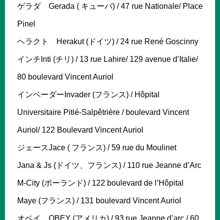
ゲラダ Gerada ( キューバ) / 47 rue Nationale/ Place
Pinel
ヘラクト Herakut (ドイツ) / 24 rue René Goscinny
インチInti (チリ) / 13 rue Lahire/ 129 avenue d’Italie/
80 boulevard Vincent Auriol
インベーダーInvader (フランス) / Hôpital
Universitaire Pitié-Salpêtrière / boulevard Vincent
Auriol/ 122 Boulevard Vincent Auriol
ジェースJace ( フランス) / 59 rue du Moulinet
Jana & Js (ドイツ、フランス) / 110 rue Jeanne d’Arc
M-City (ポーランド) / 122 boulevard de l’Hôpital
Maye (フランス) / 131 boulevard Vincent Auriol
オベイ OBEY (アメリカ) / 93 rue Jeanne d’arc / 60