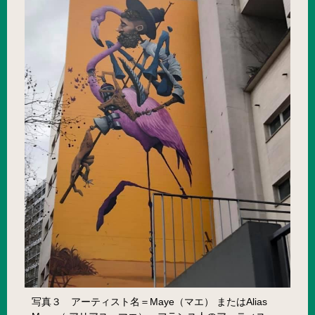
写真３ アーティスト名＝Maye（マエ） またはAlias