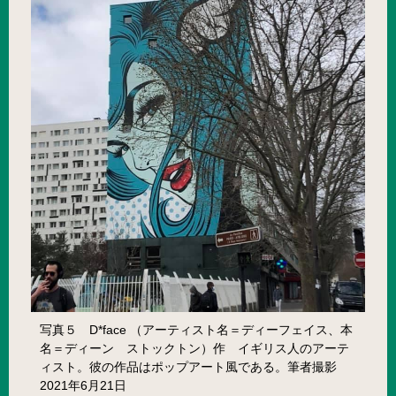
写真５ D*face （アーティスト名＝ディーフェイス、本
名＝ディーン ストックトン）作 イギリス人のアーテ
ィスト。彼の作品はポップアート風である。筆者撮影
2021年6月21日