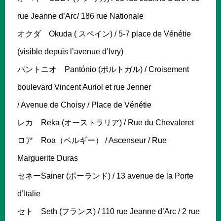
rue Jeanne d’Arc/ 186 rue Nationale
オクダ Okuda ( スペイン) / 5-7 place de Vénétie
(visible depuis l’avenue d’Ivry)
パントニオ Pantónio (ポルトガル) / Croisement
boulevard Vincent Auriol et rue Jenner
/ Avenue de Choisy / Place de Vénétie
レカ Reka (オーストラリア) / Rue du Chevaleret
ロア Roa（ベルギー） / Ascenseur / Rue
Marguerite Duras
セネーSainer (ポーランド) / 13 avenue de la Porte
d’Italie
セト Seth (フランス) / 110 rue Jeanne d’Arc / 2 rue