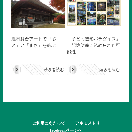
農村舞台アートで 「さ
「子ども造形パラダイス」
と」と「まち」を結ぶ
―記憶財産に込められた可
能性
続きを読む
続きを読む
ご利用にあたって
アネモメトリ
facebookページへ