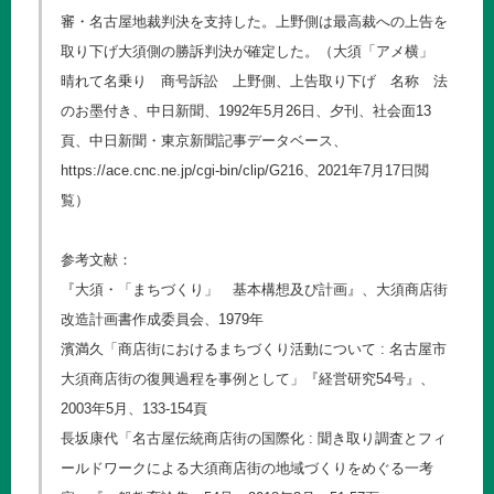
審・名古屋地裁判決を支持した。上野側は最高裁への上告を
取り下げ大須側の勝訴判決が確定した。（大須「アメ横」
晴れて名乗り 商号訴訟 上野側、上告取り下げ 名称 法
のお墨付き、中日新聞、1992年5月26日、夕刊、社会面13
頁、中日新聞・東京新聞記事データベース、
https://ace.cnc.ne.jp/cgi-bin/clip/G216
、2021年7月17日閲
覧）
参考文献：
『大須・「まちづくり」 基本構想及び計画』、大須商店街
改造計画書作成委員会、1979年
濱満久「商店街におけるまちづくり活動について : 名古屋市
大須商店街の復興過程を事例として」『経営研究54号』、
2003年5月、133-154頁
長坂康代「名古屋伝統商店街の国際化 : 聞き取り調査とフィ
ールドワークによる大須商店街の地域づくりをめぐる一考