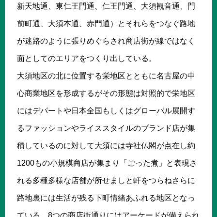
新天地通、東仁王門通、仁王門通、大須観音通、門
前町通、大須本通、赤門通）とそれらをつなぐ路地
が迷路のように張りめぐらされ商店街が線ではなく
面としてのエリアをつくり出している。
大須地区の北に位置する栄地区とともに名古屋の中
心商業地区を形成するがその形態は対照的で栄地区
にはデパートや日本全国もしくはグローバル展開す
るファッションやライススタイルのブランド店が集
積しているのに対して大須には寺社仏閣が点在し約
1200もの小規模商店が集まり「ごった煮」と表現さ
れる多種多様な店舗が所せましと軒をつらねさらに
路地裏には生活が残る下町情緒あふれる地区となっ
ている。8つの商店街通りにはアーケードが備えられ