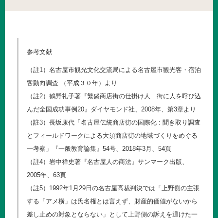
参考文献
（註1）名古屋市観光文化交流局による名古屋市観光客・宿泊
客動向調査 （平成３０年）より
（註2）鶴野礼子著『繁盛商店街の仕掛け人 街に人を呼び込
んだ全国成功事例20』ダイヤモンド社、2008年、第3章より
（註3）長坂康代「名古屋伝統商店街の国際化 : 聞き取り調査
とフィールドワークによる大須商店街の地域づくりをめぐる
一考察」『一般教育論集』54号、2018年3月、54頁
（註4）岩中祥史著『名古屋人の商法』サンマーク出版、
2005年、63頁
（註5）1992年1月29日の名古屋高裁判決では「上野側の主張
する「アメ横」は氏名権とは言えず、財産的価値がないから
差し止めの対象とならない」として上野側の訴えを退けた一