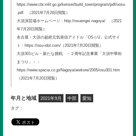
https://www.cbr.mlit.go.jp/kensei/build_town/program/pdf/oosu
.pdf
（2021年7月20日閲覧）
大須演芸場ホームページ：
http://osuengei.nagoya/
（2021
年7月20日閲覧）
名古屋・大須の超絶元気発信アイドル「OS☆U」公式サイ
ト：
https://osu-idol.com/
（2021年7月20日閲覧）
大須301ビル・新たな挑戦 －２周年記念事業「大須中華街
まつり」－：
https://www.spacia.co.jp/Nagoya/arekore/2005/osu301.htm
（2021年7月20日閲覧）
年月と地域
2021年9月
中部
愛知
タグ：