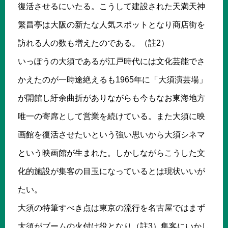
復活させるにいたる。こうして建設された天満天神
繁昌亭は大阪の新たな人気スポットとなり商店街を
訪れる人の数も増えたのである。（註2）
いっぽうの大須であるが江戸時代には文化芸能でさ
かえたのが一時途絶えるも1965年に「大須演芸場」
が開館し紆余曲折がありながらも今もなお東海地方
唯一の寄席として営業を続けている。また大須に映
画館を復活させたいという強い思いから大須シネマ
という映画館が生まれた。しかしながらこうした文
化的施設が集客の目玉になっているとは現状いいが
たい。
大須の特筆すべき点は東京の流行を名古屋ではまず
大須がブームの火付け役となり（註3）集客にいかし