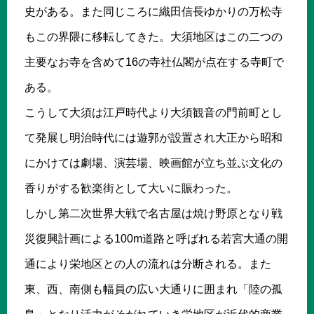
史がある。また同じころに織田信長ゆかりの万松寺
もこの界隈に移転してきた。大須地区はこの二つの
主要なお寺を含めて16の寺社仏閣が点在する寺町で
ある。
こうして大須は江戸時代より大須観音の門前町とし
て発展し明治時代には遊郭が設置され大正から昭和
にかけては劇場、演芸場、映画館が立ち並ぶ文化の
香りがする歓楽街として大いに賑わった。
しかし第二次世界大戦で名古屋は焼け野原となり戦
災復興計画による100m道路と呼ばれる若宮大通の開
通により栄地区との人の流れは分断される。また
東、西、南側も幅員の広い大通りに囲まれ「陸の孤