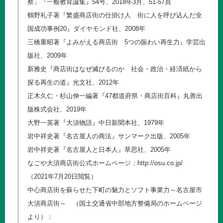
察」『一般教育論集』54号、2018年3月、51-57頁
鶴野礼子著『繁盛商店街の仕掛け人 街に人を呼び込んだ全
国成功事例20』ダイヤモンド社、2008年
三橋重昭著『よみがえる商店街 5つの賑わい再生力』学芸出
版社、2009年
新雅史『商店街はなぜ滅びるのか 社会・政治・経済紙から
探る再生の道』光文社、2012年
正木久仁・杉山伸一編著『47都道府県・商店街百科』丸善出
版株式会社、2019年
大野一英著『大須物語』中日新聞本社、1979年
岩中祥史著『名古屋人の商法』サンマーク出版、2005年
岩中祥史著『名古屋人と日本人』草思社、2005年
なごや大須商店街公式ホームページ：
http://osu.co.jp/
（2021年7月20日閲覧）
中心商店街を蘇らせた下町の魅力とソフト事業力～名古屋市
大須商店街～ （国土交通省中部地方整備局のホームページ
より）：