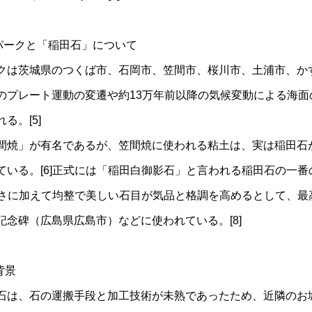
オパークと「稲田石」について
は茨城県のつくば市、石岡市、笠間市、桜川市、土浦市、か
のプレート運動の変遷や約13万年前以降の気候変動による海面
る。[5]
焼」が有名であるが、笠間焼に使われる粘土は、実は稲田石
ている。[6]正式には「稲田白御影石」と言われる稲田石の一
]白さに加えて均整で美しい石目が気品と格調を高めるとして、
念碑（広島県広島市）などに使われている。[8]
背景
は、石の運搬手段と加工技術が未熟であったため、近隣のお