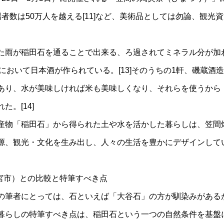
者数は50万人を越える[11]など、美術品としては勿論、観光
。
雨が稲田石を通ることで出来る、ろ過されてミネラル分が加
2]において日本酒が作られている。[13]そのうちの1軒、磯蔵
あり、水が美味しければ米も美味しくなり、それらを使うから
。[14]
物「稲田石」から得られた土や水を活かした暮らしは、笠間
源、観光・文化を生み出し、人々の生活を豊かにデザインして
都宮市）との比較と特筆すべき点
筆者にとっては、石といえば「大谷石」の方が馴染みがある
暮らしの特筆すべき点は、稲田石という一つの自然条件を基盤