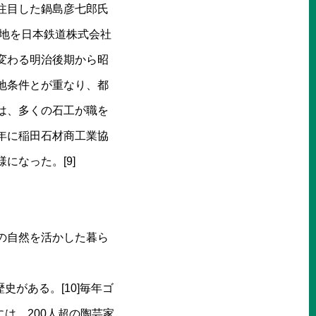
に注目した鍋島彦七郎氏
土地を日本鉄道株式会社
に変わる明治後期から昭
地条件とが重なり、都
争では、多くの石工が職を
)年に稲田石材商工業協
なった。[9]
の自然を活かした暮ら
史がある。[10]毎年ゴ
は、200人超の陶芸家