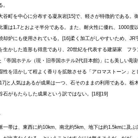
る。
町を中心に分布する凝灰岩[15]で、軽さが特徴的である。御
重は1.7とおよそ半分である。また、耐火性に優れ、1000度
却炉にも使用されている。[16]柔く加工がしやすいため、J
を生かした造形も得意であり、20世紀を代表する建築家 フラ
が設計した「帝国ホテル（現・旧帝国ホテル2代目本館)」にも美しい
湿性を活かして程よく香りを拡散させる「アロマストーン」と
[17]と人気はあるが成果は一つ、石そのままの利用である。栃
石がもたらした成果という訳ではない。[18][19]
て
帯は、東西に約10km、南北約5km、地下は約1.5kmに及ぶ広