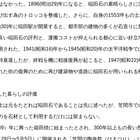
なかった。1896(明治29)年になると、稲田石の素晴らしさ
び出す為のトロッコを整備した。さらに、自身の1553坪もの
明治30)年に稲田駅が開業すると、都市部の建物の多くが石造り
良い稲田石の評判と、運搬コストが抑えられる都心に近い好立
れた。1941(昭和16)年から1945(昭和20)年の太平洋戦
衰退したが、終戦を機に戦後復興が起こると、1947(昭和22
れた街の復興のために再び建築物や道路に稲田石が用いられる様に
した暮らしの評価
は元をたどれば稲田石であることは先に述べたが、笠間市で
のを石材として利用するだけには留まらない。
和9）年に興った箱田焼に始まったとされ、300年以上もの長い歴
29日〜5月5日）に開催される「笠間の陶炎祭（ひまつり）」に