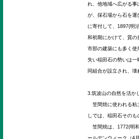
れ、他地域へ広がる事は
が、採石場から石を運
に寄付して、1897(
和初期にかけて、質の
市部の建築にも多く使用さ
失い稲田石の勢いは一時
同組合が設立され、壊
3.筑波山の自然を活か
笠間焼に使われる粘土
しでは、稲田石そのも
笠間焼は、1772(明
ールデンウィーク（4月