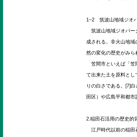
1−2 筑波山地域ジ
筑波山地域ジオパーク
成される。非火山地域
然の変化の歴史がみられ
笠間市といえば「笠間
て出来た土を原料とし
りの白さである。[7
田区）や広島平和都市記
2.稲田石活用の歴史的
江戸時代以前の稲田石