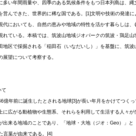
多い年間雨量や、四季のある気候条件をもつ日本列島は、縄
を営んできた、世界的に稀な国である。[1]文明や技術の発達
現代においても、自然の恵みや地域の特性を活かす暮らしは、
現れている。本稿では、筑波山地域ジオパークの筑波・鶏足山塊
田地区で採掘される「稲田石（いなだいし）」を基盤に、筑波
の展望について考察する。
いて
6億年前に誕生したとされる地球[3]が長い年月をかけてつく
上に広がる動植物や生態系、それらを利用して生活する人々が
が出来る地域のことであり、「地球・大地（ジオ：Geo）」と
た言葉が由来である。[4]