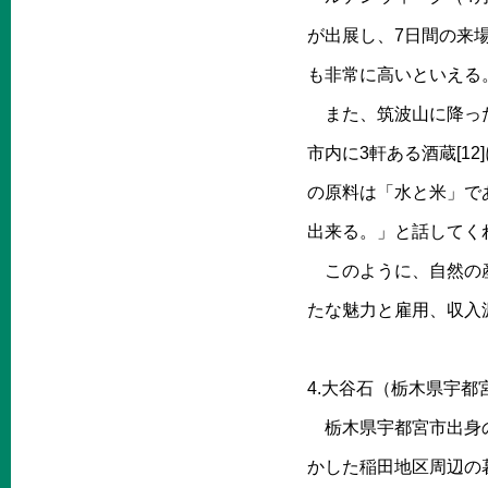
が出展し、7日間の来場
も非常に高いといえる
また、筑波山に降った
市内に3軒ある酒蔵[1
の原料は「水と米」で
出来る。」と話してくれた
このように、自然の産
たな魅力と雇用、収入
4.大谷石（栃木県宇
栃木県宇都宮市出身の
かした稲田地区周辺の