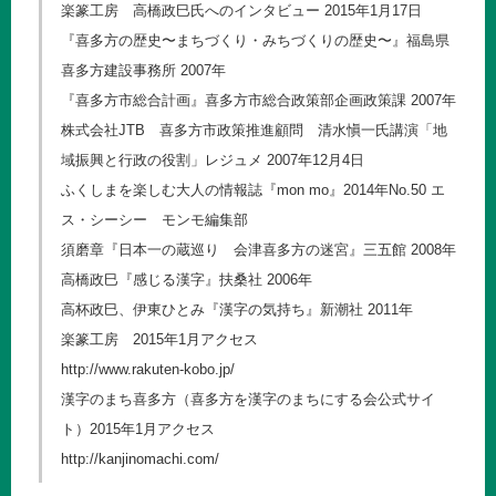
楽篆工房 高橋政巳氏へのインタビュー 2015年1月17日
『喜多方の歴史〜まちづくり・みちづくりの歴史〜』福島県
喜多方建設事務所 2007年
『喜多方市総合計画』喜多方市総合政策部企画政策課 2007年
株式会社JTB 喜多方市政策推進顧問 清水愼一氏講演「地
域振興と行政の役割」レジュメ 2007年12月4日
ふくしまを楽しむ大人の情報誌『mon mo』2014年No.50 エ
ス・シーシー モンモ編集部
須磨章『日本一の蔵巡り 会津喜多方の迷宮』三五館 2008年
高橋政巳『感じる漢字』扶桑社 2006年
高杯政巳、伊東ひとみ『漢字の気持ち』新潮社 2011年
楽篆工房 2015年1月アクセス
http://www.rakuten-kobo.jp/
漢字のまち喜多方（喜多方を漢字のまちにする会公式サイ
ト）2015年1月アクセス
http://kanjinomachi.com/