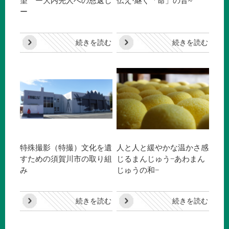
望 ー大内先人への恩返し
伝え·継ぐ「命」の音~
ー
続きを読む
続きを読む
特殊撮影（特撮）文化を遺
人と人と緩やかな温かさ感
すための須賀川市の取り組
じるまんじゅう−あわまん
み
じゅうの和−
続きを読む
続きを読む