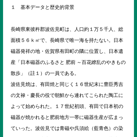
１ 基本データと歴史的背景
長崎県東彼杵郡波佐見町は、人口約１万５千人、総
面積５６ｋ㎡で、長崎県で唯一海を持たない。日本
磁器発祥の地・佐賀県有田町の隣に位置し、日本遺
産「日本磁器のふるさと 肥前 ～百花繚乱のやきもの
散歩」（註１）の一員である。
波佐見焼は、有田焼と同じく１６世紀末に豊臣秀吉
の文禄・慶長の役で朝鮮から連れてこられた陶工に
よって始められた。１７世紀初頭、有田で日本初の
磁器が焼かれると肥前地方一帯に磁器生産が広まっ
ていった。波佐見では青磁や呉須絵（藍青色）の染