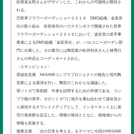
松尾栄太郎さんがデザインした。これからの可能性が期待さ
れる。
⑦世界フラワーガーデンショー２０１６ DMO組織：金富良
社の取り組み 佐世保市のハウステンボスで開催された世界
フラワーガーデンショー２０１６において、波佐見の若手事
業者によるDMO組織「金富良社」が、バルコニーガーデン部
門に出展した。その展示には陶芸家の松井利夫さんと林秀行
さんの作品もコーディネートされた。
〈エキシビション〉
⑧波佐見展 HASAMIコンプラプロジェクトの報告と現代陶
芸家による講演を行い、陶芸のこれからを議論した。
⑨ソトガワ美術館 中身を説明するための外側である、コン
プラ瓶の美学。そのソトガワに地方を重ね合わせて波佐見か
ら発信するオウンドメディアとして、インターネット上に架
空の美術館を設立した。情報の発信とともに、他地域からの
情報も収集する。
⑩東京展 「次の日常を考える」をテーマに今回のHASAMI