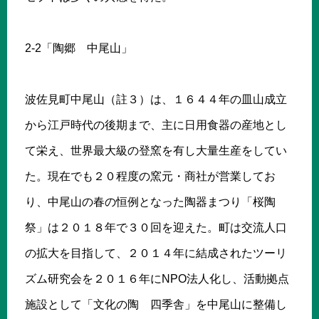
2-2「陶郷 中尾山」
波佐見町中尾山（註３）は、１６４４年の皿山成立
から江戸時代の後期まで、主に日用食器の産地とし
て栄え、世界最大級の登窯を有し大量生産をしてい
た。現在でも２０程度の窯元・商社が営業してお
り、中尾山の春の恒例となった陶器まつり「桜陶
祭」は２０１８年で３０回を迎えた。町は交流人口
の拡大を目指して、２０１４年に結成されたツーリ
ズム研究会を２０１６年にNPO法人化し、活動拠点
施設として「文化の陶 四季舎」を中尾山に整備し