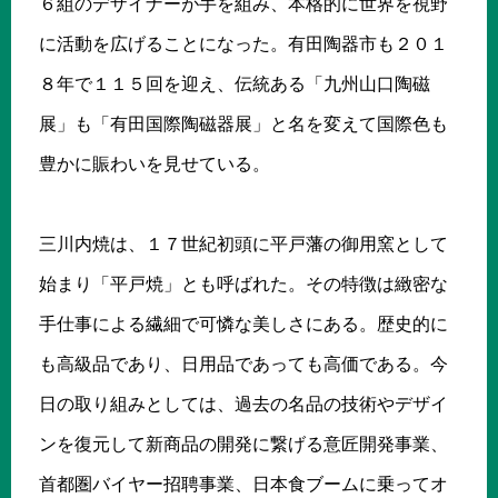
６組のデザイナーが手を組み、本格的に世界を視野
に活動を広げることになった。有田陶器市も２０１
８年で１１５回を迎え、伝統ある「九州山口陶磁
展」も「有田国際陶磁器展」と名を変えて国際色も
豊かに賑わいを見せている。
三川内焼は、１７世紀初頭に平戸藩の御用窯として
始まり「平戸焼」とも呼ばれた。その特徴は緻密な
手仕事による繊細で可憐な美しさにある。歴史的に
も高級品であり、日用品であっても高価である。今
日の取り組みとしては、過去の名品の技術やデザイ
ンを復元して新商品の開発に繋げる意匠開発事業、
首都圏バイヤー招聘事業、日本食ブームに乗ってオ