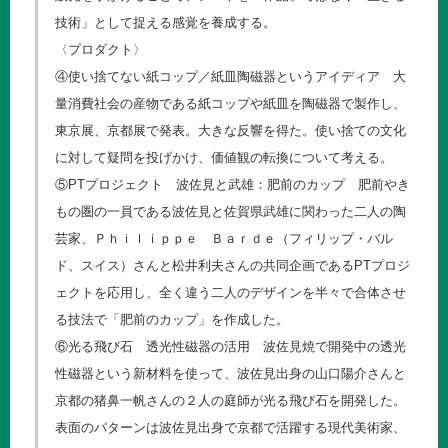
技術」として捉える感覚を養成する。
〈プロダクト〉
④使い捨てない紙コップ／紙皿陶磁器というアイディア 大
量消費社会の産物である紙コップや紙皿を陶磁器で製作し、
東京展、京都展で発表。大きな反響を得た。使い捨ての文化
に対して疑問を投げかけ、価値観の転換について考える。
⑤PTプロジェクト 波佐見と武雄：肥前のカップ 肥前やき
もの圏の一員である波佐見と佐賀県武雄に関わった二人の陶
芸家、Ｐｈｉｌｉｐｐｅ Ｂａｒｄｅ（フィリップ・バル
ド、スイス）さんと松井利夫さんの共同企画であるPTプロジ
ェクトを応用し、全く違う二人のデザインを半々で合体させ
る技法で「肥前のカップ」を作成した。
⑥光る飛び石 透光性磁器の活用 波佐見焼で開発中の透光
性磁器という新材料を使って、波佐見出身の山口陽介さんと
京都の猪鼻一帆さんの２人の庭師が光る飛び石を開発した。
表面のパターンは波佐見出身で京都で活躍する現代美術家、