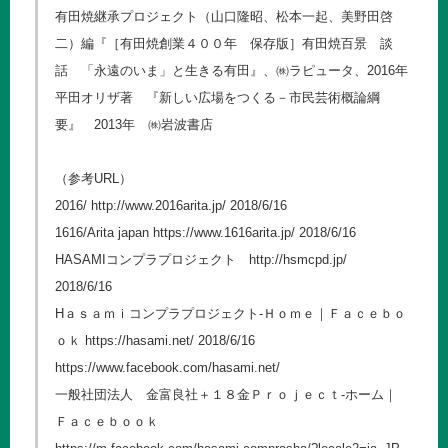
有田焼継承プロジェクト（山口隆昭、松本一起、美野田啓
二）編『［有田焼創業４００年 保存版］有田焼百景 談
話 「永遠のいま」と生きる有田』、㈱ラピュータ、2016年
平田オリザ著 『新しい広場をつくる－市民芸術概論綱
要』 2013年 ㈱岩波書店
（参考URL）
2016/
http://www.2016arita.jp/
2018/6/16
1616/Arita japan
https://www.1616arita.jp/
2018/6/16
HASAMIコンプラプロジェクト
http://hsmcpd.jp/
2018/6/16
Hａｓａｍｉコンプラプロジェクト-Ｈｏｍｅ｜Ｆａｃｅｂｏ
ｏｋ
https://hasami.net/
2018/6/16
https://www.facebook.com/hasami.net/
一般社団法人 金富良社＋１８金Ｐｒｏｊｅｃｔ-ホーム｜
Ｆａｃｅｂｏｏｋ