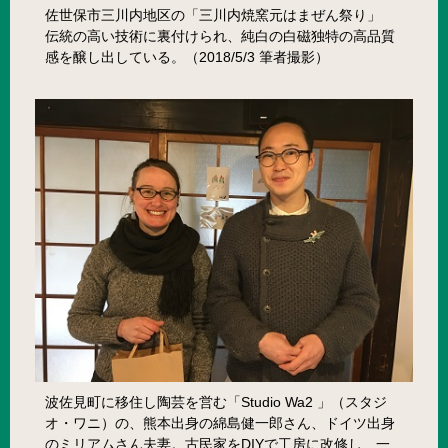
佐世保市三川内地区の「三川内焼窯元はまぜん祭り」
伝統の高い技術に裏付けられ、純白の白磁独特の高品質
感を醸し出している。（2018/5/3 筆者撮影）
波佐見町に移住し陶芸を営む「Studio Wa2 」（スタジ
オ・ワニ）の、熊本出身の綿島健一郎さん、ドイツ出身
のミリアムさん夫妻。古民家をDIYで工房に改修し、一