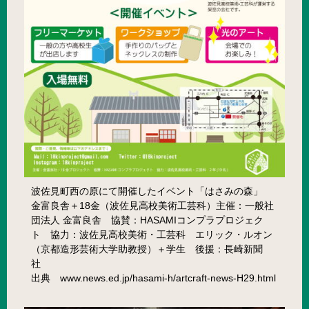
波佐見町西の原にて開催したイベント「はさみの森」
金富良舎＋18金（波佐見高校美術工芸科）主催：一般社
団法人 金富良舎 協賛：HASAMIコンプラプロジェク
ト 協力：波佐見高校美術・工芸科 エリック・ルオン
（京都造形芸術大学助教授）＋学生 後援：長崎新聞
社
出典 www.news.ed.jp/hasami-h/artcraft-news-H29.html