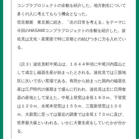
コンプラプロジェクトの全貌を紹介した。地方創生について
多くの人に考えてもらう機会となった。
⑪京都展 東京展に続き、「次の日常を考える」をテーマに
今回のHASAMIコンプラプロジェクトの全貌を紹介した。波
佐見は文化・産業面で特に京都との結びつきに力を入れてい
る。
（註３）波佐見町中尾山は、１６４４年頃に中尾川内皿山と
して成立し磁器生産が始まったとされる。波佐見では三股地
区に次いで古い窯場である。有田から始まった国内の磁器生
産は江戸時代の後期まで盛んに行われ、波佐見は主に日用食
器の産地として栄えた。中尾上登窯は全長１６０ｍ、下登窯
は１２０ｍ、永尾本登窯は１５５ｍ、三股新登窯は１００
ｍ、大新窯に至っては最近の調査では全長１７０ｍに及び、
世界最大級といわれる。いかに大量生産をしていたかが分か
る。