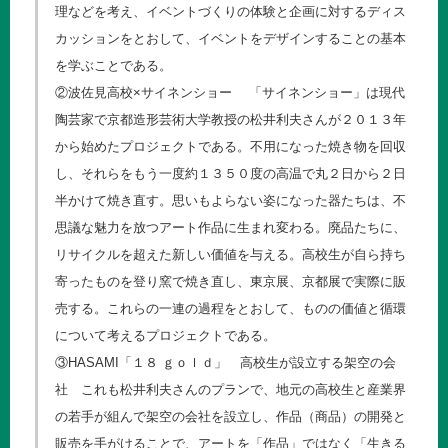
理などを考え、イベントづくりの体験と企画に対するディス
カッションをとおして、イベントをデザインすることの基本
を学ぶことである。
②波佐見高校×サイネンショー 「サイネンショー」は現代
陶芸家で京都造形芸術大学教授の松井利夫さんが２０１３年
から始めたプロジェクトである。不用になった焼き物を回収
し、それらをもう一度約１３５０度の高温で丸２日から２日
半かけて焼き直す。思いもよらない姿になった器たちは、不
思議な魅力を放つアート作品に生まれ変わる。廃品たちに、
リサイクルを超えた新しい価値を与える。高校生が自ら持ち
寄ったものを登り窯で焼き直し、東京展、京都展で実際に販
売する。これらの一連の過程をとおして、ものの価値と循環
について考えるプロジェクトである。
③HASAMI「１８ ｇｏｌｄ」 高校生が設立する架空の会
社 これも松井利夫さんのプランで、地元の高校生と産業界
の若手が組んで架空の会社を設立し、作品（商品）の開発と
販売を手がけることで、アートを「作品」ではなく「生きる