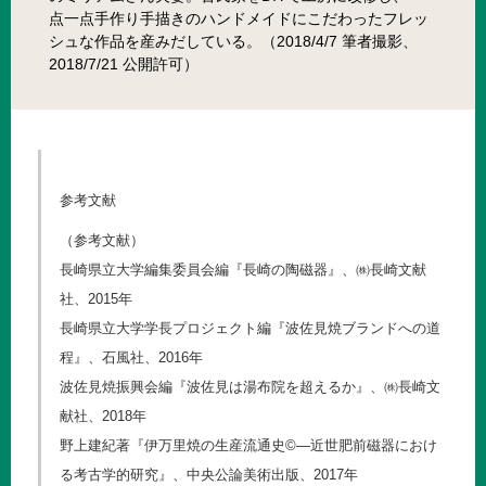
点一点手作り手描きのハンドメイドにこだわったフレッ
シュな作品を産みだしている。（2018/4/7 筆者撮影、
2018/7/21 公開許可）
参考文献
（参考文献）
長崎県立大学編集委員会編『長崎の陶磁器』、㈱長崎文献
社、2015年
長崎県立大学学長プロジェクト編『波佐見焼ブランドへの道
程』、石風社、2016年
波佐見焼振興会編『波佐見は湯布院を超えるか』、㈱長崎文
献社、2018年
野上建紀著『伊万里焼の生産流通史©―近世肥前磁器におけ
る考古学的研究』、中央公論美術出版、2017年