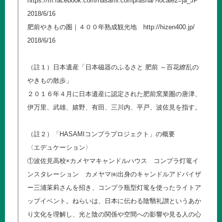
https://m.facebook.com/hasami.comprasha/?locale2=ja_JP
2018/6/16
肥前やきもの圏｜４００年熟成観光地
http://hizen400.jp/
2018/6/16
（註１）日本遺産「日本磁器のふるさと 肥前 ～百花繚乱の
やきもの散歩」
２０１６年４月に日本遺産に認定された肥前窯業圏の唐津、
伊万里、武雄、嬉野、有田、三川内、平戸、波佐見を指す。
（註２）「HASAMIコンプラプロジェクト」の概要
〈エデュケーション〉
①波佐見高校×カメヤマキャンドルハウス コンプラ灯篭イ
ンスタレーション カメヤマ㈱出身のキャンドルアドバイザ
ー三浦茉莉さんを招き、コンプラ瓶型灯篭を使ったライトア
ップイベント。ねらいは、日本に伝わる陰翳礼讃というあか
り文化を理解し、光と陰の関係や空間への影響や見る人の心