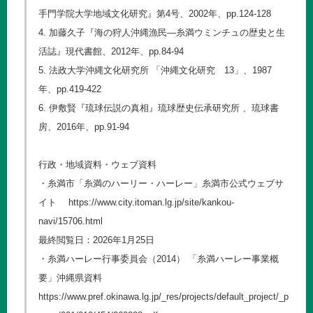
手門学院大学地域文化研究』第4号、2002年、pp.124-128
4. 加藤久子『海の狩人沖縄漁民―糸満ウミンチュの歴史と生
活誌』現代書館、2012年、pp.84-94
5. 法政大学沖縄文化研究所 「沖縄文化研究 13」、1987
年、pp.419-422
6. 伊敷賢『琉球伝説の真相』琉球歴史伝承研究所 、琉球書
房、2016年、pp.91-94
行政・地域資料・ウェブ資料
・糸満市「糸満のハーリー・ハーレー」糸満市公式ウェブサ
イト
https://www.city.itoman.lg.jp/site/kankou-
navi/15706.html
最終閲覧日：2026年1月25日
・糸満ハーレー行事委員会（2014） 「糸満ハーレー事業概
要」沖縄県資料
https://www.pref.okinawa.lg.jp/_res/projects/default_project/_p