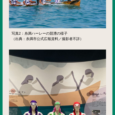
写真2：糸満ハーレーの競漕の様子
（出典：糸満市公式広報資料／撮影者不詳）