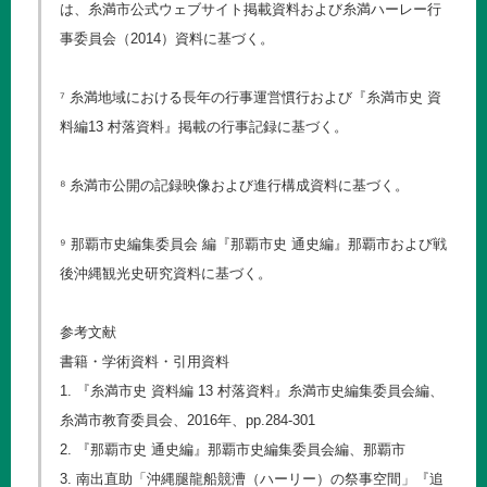
は、糸満市公式ウェブサイト掲載資料および糸満ハーレー行
事委員会（2014）資料に基づく。
⁷ 糸満地域における長年の行事運営慣行および『糸満市史 資
料編13 村落資料』掲載の行事記録に基づく。
⁸ 糸満市公開の記録映像および進行構成資料に基づく。
⁹ 那覇市史編集委員会 編『那覇市史 通史編』那覇市および戦
後沖縄観光史研究資料に基づく。
参考文献
書籍・学術資料・引用資料
1. 『糸満市史 資料編 13 村落資料』糸満市史編集委員会編、
糸満市教育委員会、2016年、pp.284-301
2. 『那覇市史 通史編』那覇市史編集委員会編、那覇市
3. 南出直助「沖縄腿龍船競漕（ハーリー）の祭事空間」『追