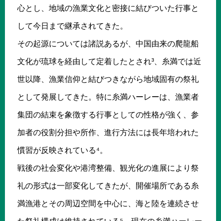
心とし、地域の漁業文化と密接に結びついた行事と
して今日まで継承されてきた。
その起源については諸説あるが、中国由来の爬龍船
文化が琉球を経由して定着したとされ³、糸満では近
世以降、漁業信仰と結びつきながら地域固有の祭礼
として発展してきた。特に糸満ハーレーは、漁業者
集団の結束を象徴する行事としての性格が強く、参
加者の役割分担や所作、進行方法には長年培われた
慣習が反映されている⁴。
戦後の社会変化や港湾整備、観光化の進展により祭
礼の形式は一部変化してきたが、開催場所である糸
満漁港とその周辺空間を中心に、海と陸を連続させ