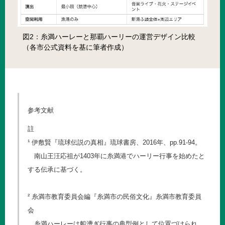
図2：糸満ハーレーと那覇ハーリーの運営デザイン比較
（各市公式資料を基に筆者作成）
参考文献
註
¹ 伊敷賢『琉球伝説の真相』琉球書房、2016年、pp.91-94。
南山王汪応祖が1403年に糸満港でハーリー行事を始めたと
する伝承に基づく。
² 糸満市教育委員会編『糸満市の民俗文化』糸満市教育委員
会
糸満ハーレーは船漕ぎ行事の典型例として位置づけられ、