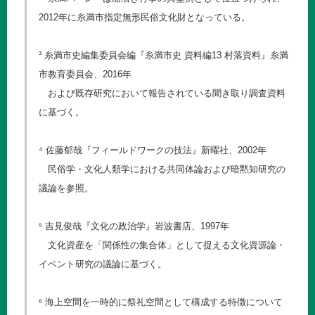
2012年に糸満市指定無形民俗文化財となっている。
³ 糸満市史編集委員会編『糸満市史 資料編13 村落資料』糸満
市教育委員会、2016年
および既存研究において報告されている聞き取り調査資料
に基づく。
⁴ 佐藤郁哉『フィールドワークの技法』新曜社、2002年
民俗学・文化人類学における共同体論および暗黙知研究の
議論を参照。
⁵ 吉見俊哉『文化の政治学』岩波書店、1997年
文化資産を「関係性の集合体」として捉える文化資源論・
イベント研究の議論に基づく。
⁶ 海上空間を一時的に祭礼空間として構成する特徴について