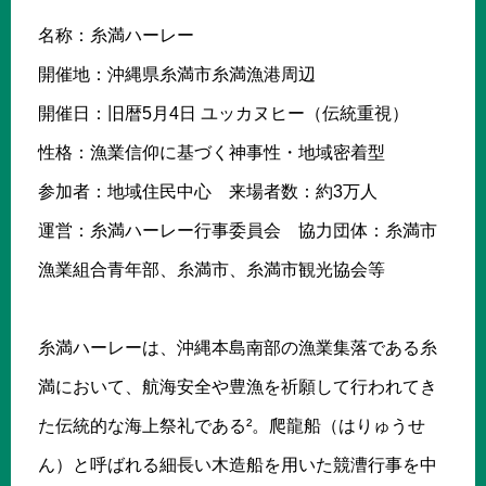
名称：糸満ハーレー
開催地：沖縄県糸満市糸満漁港周辺
開催日：旧暦5月4日 ユッカヌヒー（伝統重視）
性格：漁業信仰に基づく神事性・地域密着型
参加者：地域住民中心 来場者数：約3万人
運営：糸満ハーレー行事委員会 協力団体：糸満市
漁業組合青年部、糸満市、糸満市観光協会等
糸満ハーレーは、沖縄本島南部の漁業集落である糸
満において、航海安全や豊漁を祈願して行われてき
た伝統的な海上祭礼である²。爬龍船（はりゅうせ
ん）と呼ばれる細長い木造船を用いた競漕行事を中