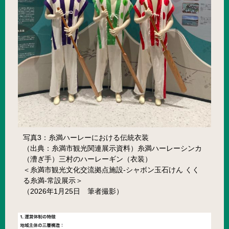
写真3：糸満ハーレーにおける伝統衣装
（出典：糸満市観光関連展示資料）糸満ハーレーシンカ
（漕ぎ手）三村のハーレーギン（衣装）
＜糸満市観光文化交流拠点施設-シャボン玉石けん くく
る糸満-常設展示＞
（2026年1月25日 筆者撮影）