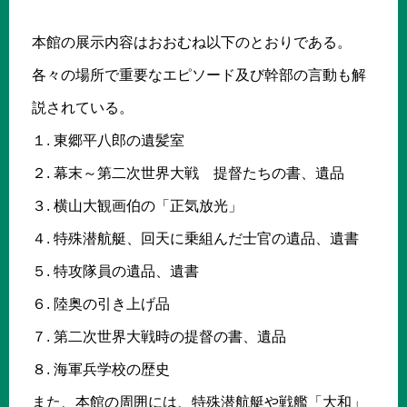
本館の展示内容はおおむね以下のとおりである。
各々の場所で重要なエピソード及び幹部の言動も解
説されている。
１. 東郷平八郎の遺髪室
２. 幕末～第二次世界大戦 提督たちの書、遺品
３. 横山大観画伯の「正気放光」
４. 特殊潜航艇、回天に乗組んだ士官の遺品、遺書
５. 特攻隊員の遺品、遺書
６. 陸奥の引き上げ品
７. 第二次世界大戦時の提督の書、遺品
８. 海軍兵学校の歴史
また、本館の周囲には、特殊潜航艇や戦艦「大和」