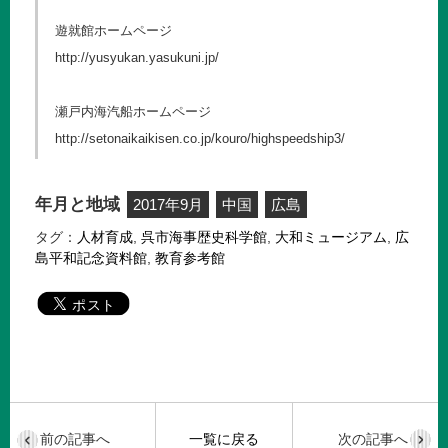
遊就館ホームページ
http://yusyukan.yasukuni.jp/
瀬戸内海汽船ホームページ
http://setonaikaikisen.co.jp/kouro/highspeedship3/
年月と地域
2017年9月
中国
広島
タグ：
人材育成
,
呉市海事歴史科学館
,
大和ミュージアム
,
広
島平和記念資料館
,
教育参考館
前の記事へ
一覧に戻る
次の記事へ