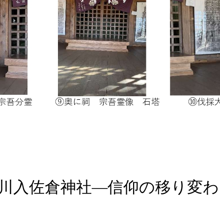
川入佐倉神社―信仰の移り変わ