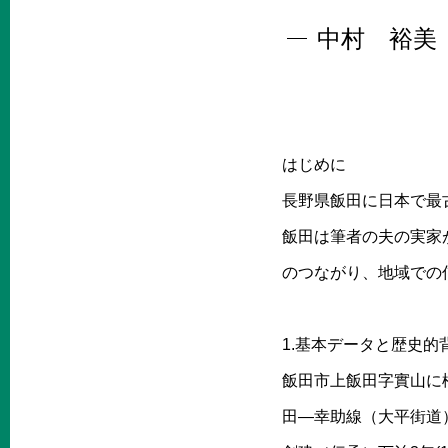
中村 裕美
はじめに
長野県飯田に日本で最
飯田は筆者の夫の実家
のつながり、地域での
1.基本データと歴史的
飯田市上飯田字實山に
田―幸助線（大平街道