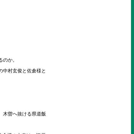
るのか。
の中村玄俊と佐倉様と
。
、木曽へ抜ける県道飯
〉