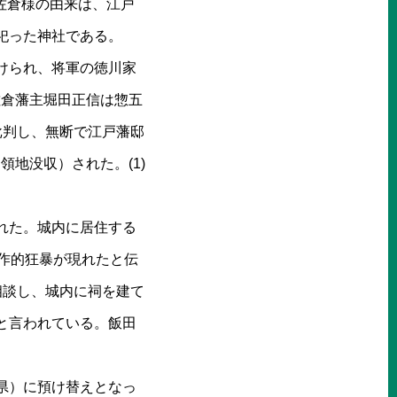
。佐倉様の由来は、江戸
祀った神社である。
けられ、将軍の徳川家
佐倉藩主堀田正信は惣五
批判し、無断で江戸藩邸
領地没収）された。(1)
れた。城内に居住する
作的狂暴が現れたと伝
相談し、城内に祠を建て
と言われている。飯田
井県）に預け替えとなっ