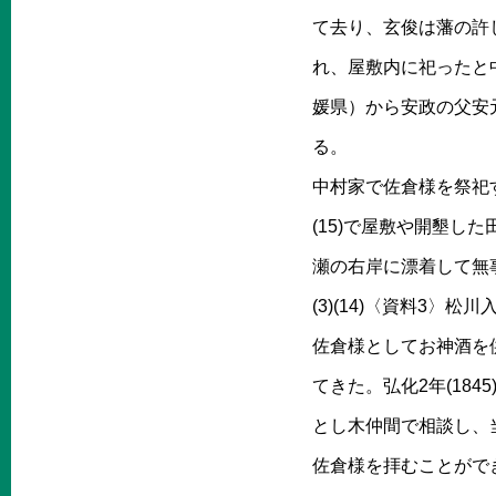
て去り、玄俊は藩の許
れ、屋敷内に祀ったと中村
媛県）から安政の父安
る。
中村家で佐倉様を祭祀す
(15)で屋敷や開墾し
瀬の右岸に漂着して無
(3)(14)〈資料3
佐倉様としてお神酒を
てきた。弘化2年(184
とし木仲間で相談し、
佐倉様を拝むことがで