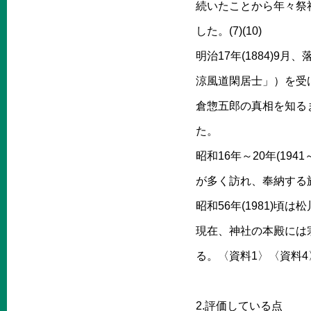
続いたことから年々祭
した。(7)(10)
明治17年(1884)
涼風道閑居士」）を受
倉惣五郎の真相を知る
た。
昭和16年～20年(1
が多く訪れ、奉納する
昭和56年(1981)
現在、神社の本殿には
る。〈資料1〉〈資料4
2.評価している点