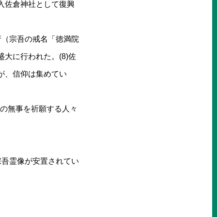
入佐倉神社として復興
霊府（宗吾の戒名「徳満院
大に行われた。(8)佐
が、信仰は集めてい
兵士の無事を祈願する人々
宗吾霊像が安置されてい