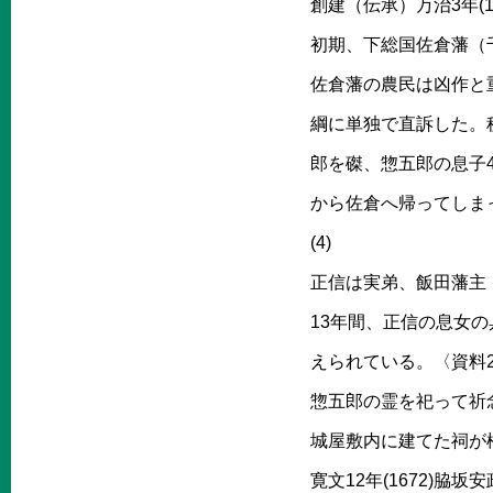
創建（伝承）万治3年(
初期、下総国佐倉藩（
佐倉藩の農民は凶作と
綱に単独で直訴した。税
郎を磔、惣五郎の息子
から佐倉へ帰ってしまっ
(4)
正信は実弟、飯田藩主
13年間、正信の息女
えられている。〈資料
惣五郎の霊を祀って祈
城屋敷内に建てた祠が松
寛文12年(1672)