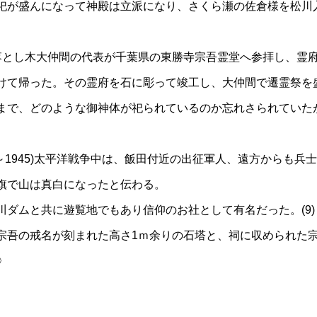
祀が盛んになって神殿は立派になり、さくら瀬の佐倉様を松川
9月、落とし木大仲間の代表が千葉県の東勝寺宗吾霊堂へ参拝し、
けて帰った。その霊府を石に彫って竣工し、大仲間で遷霊祭を盛
まで、どのような御神体が祀られているのか忘れさられていた
941～1945)太平洋戦争中は、飯田付近の出征軍人、遠方からも
旗で山は真白になったと伝わる。
頃は松川ダムと共に遊覧地でもあり信仰のお社として有名だった。(9)
宗吾の戒名が刻まれた高さ1ｍ余りの石塔と、祠に収められた
〉