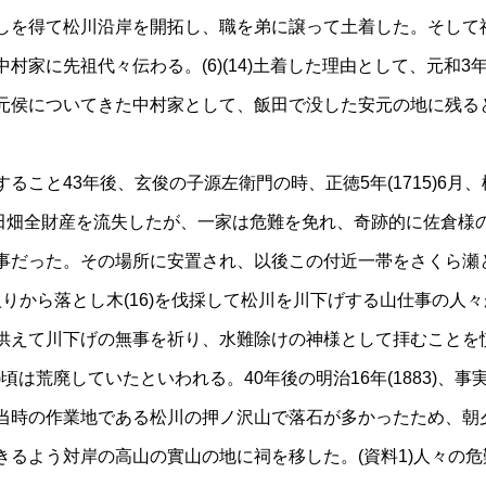
しを得て松川沿岸を開拓し、職を弟に譲って土着した。そして
家に先祖代々伝わる。(6)(14)土着した理由として、元和3年(
元侯についてきた中村家として、飯田で没した安元の地に残る
ること43年後、玄俊の子源左衛門の時、正徳5年(1715)6月
た田畑全財産を流失したが、一家は危難を免れ、奇跡的に佐倉様の
事だった。その場所に安置され、以後この付近一帯をさくら瀬
〉松川入りから落とし木(16)を伐採して松川を川下げする山仕事の
供えて川下げの無事を祈り、水難除けの神様として拝むことを慣
5)頃は荒廃していたといわれる。40年後の明治16年(1883)、
当時の作業地である松川の押ノ沢山で落石が多かったため、朝
きるよう対岸の高山の實山の地に祠を移した。(資料1)人々の