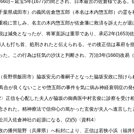
1660)～延宝5年(1677)の間とされ、日本最古の佐倉様である
千葉県成田市）の義民佐倉惣五郎（本名は木内惣五郎）の霊を
重税に苦しみ、名主の木内惣五郎が佐倉藩に救済を訴えたが退
は減免となったが、将軍直訴は重罪であり、承応2年(1653)
4人も打ち首、処刑されたと伝えられる。その後正信は幕府を
た。この行為は狂気の沙汰と判断され、万治3年(1660)改易（
（長野県飯田市）脇坂安元の養嗣子となった脇坂安政に預けら
の具合が良くないことや惣五郎の事件を気に病み神経衰弱症の発
2〉正信を心配した夫人が脇坂の御典医中村玄俊に診察を受け
念された。精神療法で信仰心の篤かった玄俊が夫人へ進言した
川入佐倉神社の起源になる。(2)(5)〈資料4〉
脇坂安政の播州龍野（兵庫県）へ転封により、正信は若狭小浜（福