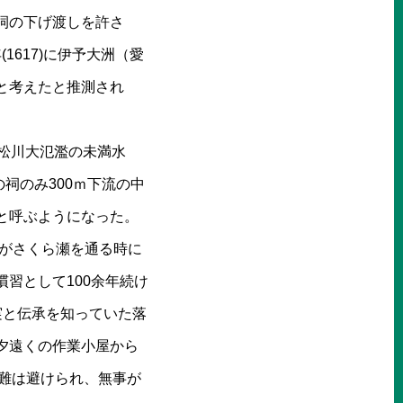
祠の下げ渡しを許さ
1617)に伊予大洲（愛
と考えたと推測され
、松川大氾濫の未満水
祠のみ300ｍ下流の中
と呼ぶようになった。
人々がさくら瀬を通る時に
習として100余年続け
事実と伝承を知っていた落
夕遠くの作業小屋から
危難は避けられ、無事が