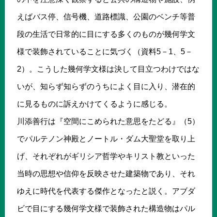
えばバス停、信号機、道路標識、公園のベンチ等普
段の生活で日常的に目にする多くのものが幾何学文
様で装飾されていることに気づく（資料5－1、5－
2）。こうした幾何学文様は決して目立つわけではな
いが、知らず知らずのうちによく目に入り、潜在的
に見るものに訴えかけてくるように感じる。
川添善行は『空間にこめられた意思をたどる』（5）
でパルテノン神殿とノートル・ダム大聖堂を取り上
げ、それぞれがギリシア哲学やキリスト教といった
当時の思想や信仰を反映させた建築物であり、それ
ゆえに時代を代表する傑作となったと説く。アブダ
ビで目にする幾何学文様で装飾された構造物はパル