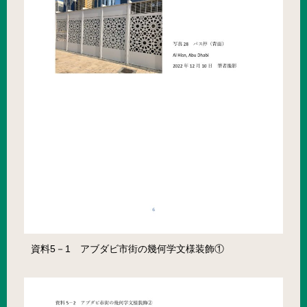
資料5－1 アブダビ市街の幾何学文様装飾①