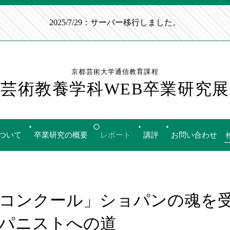
2025/7/29：サーバー移行しました。
京都芸術大学通信教育課程
芸術教養学科WEB卒業研究展
ついて
卒業研究の概要
レポート
講評
お問い合わせ
コンクール」ショパンの魂を
パニストへの道