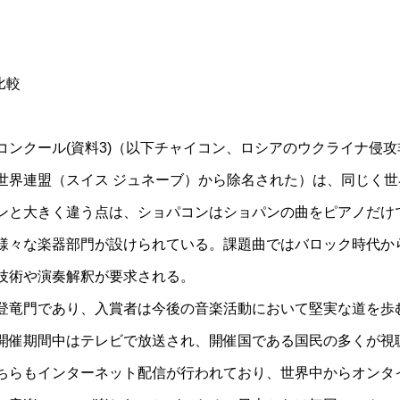
比較
ンクール(資料3)（以下チャイコン、ロシアのウクライナ侵攻非難
世界連盟（スイス ジュネーブ）から除名された）は、同じく世
ンと大きく違う点は、ショパコンはショパンの曲をピアノだけ
様々な楽器部門が設けられている。課題曲ではバロック時代か
技術や演奏解釈が要求される。
登竜門であり、入賞者は今後の音楽活動において堅実な道を歩
開催期間中はテレビで放送され、開催国である国民の多くが視
ちらもインターネット配信が行われており、世界中からオンタ