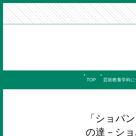
TOP
芸術教養学科に
「ショパン
の達－ショ