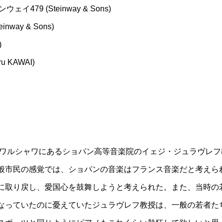
イ479 (Steinway & Sons)
nway & Sons)
)
 KAWAI)
年ワルシャワにあるショパン高等音楽院のイェジ・ジュラヴレフ教
般市民の感覚では、ショパンの音楽はフランス音楽だと考えら
に取り戻し、愛国心を鼓舞しようと考えられた。また、当時の
なっていたのに憂えていたジュラヴレフ教授は、一般の若者た