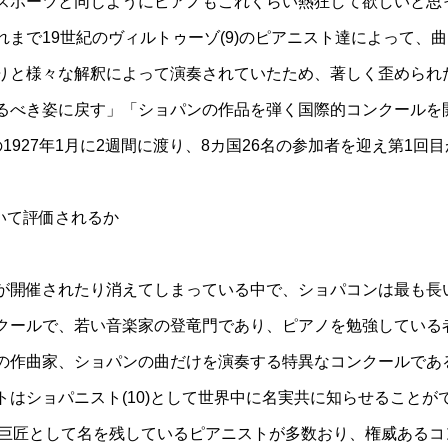
スポーツと同じようにピアノもこれくらい熱狂して欲しいと思
れまで19世紀のヴィルトゥーゾ(9)のピアニスト達によって、
りと様々な解釈によって演奏されていたため、著しく歪められ
るべき姿に戻す」「ショパンの作品を弾く国際的コンクールを
1927年1月に2週間に渡り、8カ国26名の参加者を迎え第1回
いて評価されるか
が開催されたり消えてしまっている中で、ショパコンは最も長
クールで、若い音楽家の登竜門であり、ピアノを勉強している
の作曲家、ショパンの曲だけを演奏する特異なコンクールであ
トはショパニスト(10)として世界中に名実共に知らせることが
現在巨匠として名を残しているピアニストが多数おり、権威ある