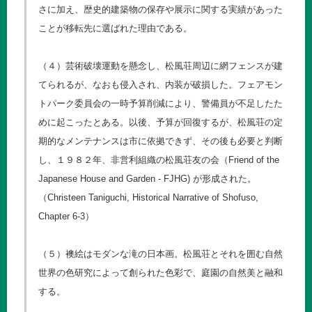
さに加え、歴史的建築物の保存や展示に関する実績があった
ことが移転先に選ばれた理由である。
（４）芸術破壊運動を懸念し、松風荘周辺に網フェンスが建
てられるが、なおも侵入され、内装が破損した。フェアモン
トパーク委員会の一時予算削減により、警備員が不足したた
めに起こったとある。以後、予算が回復するが、松風荘の定
期的なメンテナンスは市に依拠できず、その後も必要と判断
し、１９８２年、非営利組織の松風荘友の会（Friend of the
Japanese House and Garden - FJHG) が形成された。
（Christeen Taniguchi, Historical Narrative of Shofuso,
Chapter 6-3）
（５）襖絵はモダンな滝の日本画。松風荘とそれを囲む自然
世界の色研究によって創られた色彩で、庭園の自然美と融和
する。