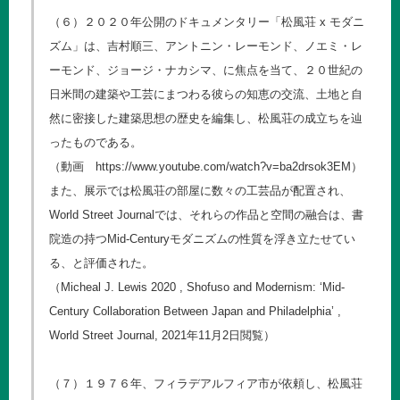
（６）２０２０年公開のドキュメンタリー「松風荘 x モダニ
ズム」は、吉村順三、アントニン・レーモンド、ノエミ・レ
ーモンド、ジョージ・ナカシマ、に焦点を当て、２０世紀の
日米間の建築や工芸にまつわる彼らの知恵の交流、土地と自
然に密接した建築思想の歴史を編集し、松風荘の成立ちを辿
ったものである。
（動画
https://www.youtube.com/watch?v=ba2drsok3EM
）
また、展示では松風荘の部屋に数々の工芸品が配置され、
World Street Journalでは、それらの作品と空間の融合は、書
院造の持つMid-Centuryモダニズムの性質を浮き立たせてい
る、と評価された。
（Micheal J. Lewis 2020 , Shofuso and Modernism: ‘Mid-
Century Collaboration Between Japan and Philadelphia’ ,
World Street Journal, 2021年11月2日閲覧）
（７）１９７６年、フィラデアルフィア市が依頼し、松風荘