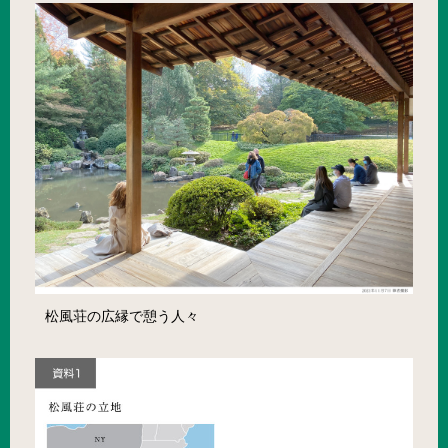
松風荘の広縁で憩う人々