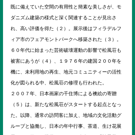
既に備えていた空間の有用性と簡素な美しさが、モ
ダニズム建築の様式と深く関連することが見出さ
れ、高い評価を得た（２）。展示後はフィラデルフ
ィア市のフェアモントパークへ移築された（３）。
６０年代に始まった芸術破壊運動の影響で松風荘も
被害にあうが（４）、１９７６年の建国２００年を
機に、未利用地の再生、地元コミュニティーの活性
化が図られる中、松風荘の修理も行われた。
２００７年、日本画家の千住博による襖絵の寄贈
（５）は、新たな松風荘がスタートする起点となっ
た。以降、通常の訪問客に加え、地域の文化活動グ
ループと協働し、日本の年中行事、茶道、生け花展