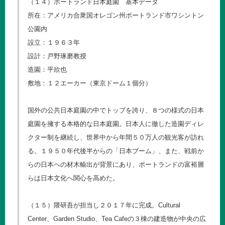
（１４）ポートランド日本庭園 基本データ
所在：アメリカ合衆国オレゴン州ポートランド市ワシントン
公園内
設立：１９６３年
設計：戸野琢磨教授
造園：平欣也
敷地：１２エーカー（東京ドーム１個分）
国外の公共日本庭園の中でトップを誇り、８つの様式の日本
庭園を擁する本格的な日本庭園。日本人に徹した造園ディレ
クター制を継続し、世界中から年間５０万人の観光客が訪れ
る。１９５０年代後半からの「日本ブーム」、また、戦前か
らの日本への材木輸出が背景にあり、ポートランドの富裕層
らは日本文化へ関心を高めた。
（１５）隈研吾が担当し２０１７年に完成。Cultural
Center、Garden Studio、Tea Cafeの３棟の建造物が中央の広