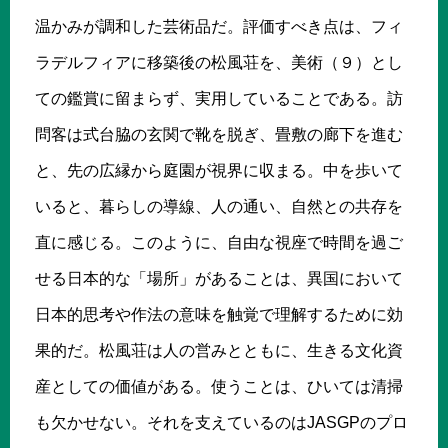
温かみが調和した芸術品だ。評価すべき点は、フィ
ラデルフィアに移築後の松風荘を、美術（９）とし
ての鑑賞に留まらず、実用していることである。訪
問客は式台脇の玄関で靴を脱ぎ、畳敷の廊下を進む
と、先の広縁から庭園が視界に収まる。中を歩いて
いると、暮らしの導線、人の通い、自然との共存を
直に感じる。このように、自由な視座で時間を過ご
せる日本的な「場所」があることは、異国において
日本的思考や作法の意味を触覚で理解するために効
果的だ。松風荘は人の営みとともに、生きる文化資
産としての価値がある。使うことは、ひいては清掃
も欠かせない。それを支えているのはJASGPのプロ