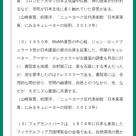
展、コロンビア大学で日本文化論や仏教、禅の授業が行われ
るなど、市民が日本文化に多く触れていた背景がある。
（山崎泰寛、松隈洋、「ニューヨーク近代美術館「日本家屋
展」にみるキュレーターの役割」２０１３年）
（２）１９５０年、MoMA運営の中心核、ジョン・ロックフ
ェラー３世が日本建築の展示出展を起案した。同展のキュレ
ーター、アーサー・ドレクスラーが古建築の調査を丹念に行
い、書院造を抜擢。吉村順三は、庭を石庭にする考えだった
が、池を要求したのはドレクスラーである。書院造には、合
理的な間仕切り、空間の融通性、自然とのつながり、光、な
どが、モダニズム建築に共通する。
（山崎泰寛、松隈洋、「ニューヨーク近代美術館「日本家屋
展」にみるキュレーターの役割」２０１３年）
（３）フェアモントパークは、１８７６年に日本も参加した
フィラデルフィア万国博覧会の会場である。自然環境の豊か