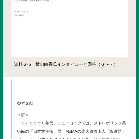
資料６-b 横山由香氏インタビューと回答（６〜７）
参考文献
＜註＞
（１）１９５０年代、ニューヨークでは、メトロポリタン美
術館の「日本古美術」展、MoMAの北大路魯山人「陶磁器」