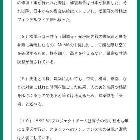
の修復工事が行われた際は、修復基金は日本が負担した。そ
れ以降、日本からの資金供給はストップし、松風荘の管轄は
フィラデルフィア側へ移った。
（８）松風荘は三井寺（園城寺）光浄院客殿の書院造と庭を
参照に再現したもの。MoMAの中庭に対し、可能な限り空間
を確保するため、柱を細く、高さを抑えるなど、緻密な寸法
調整が施されている。
（９）美術と同様、建築においても、空間、構造、細部、な
どの対象に触れた時間を過ごした結果、人の美的感覚や感情
をゆさぶるものであると筆者は考えるため、建築物を「美
術」と述べる。
（１０）JASGPのプロジェクトチームは障子の張り替えも年
に１度必ず行い、スタッフへのメンテナンス法の確認と継承
は大切にしている。