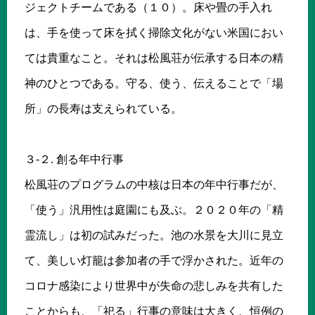
ジェクトチームである（１０）。床や畳の手入れ
は、手を使って床を拭く掃除文化がない米国におい
ては貴重なこと。それは松風荘が伝承する日本の精
神のひとつである。守る、使う、伝えることで「場
所」の長寿は支えられている。
３-２. 創る年中行事
松風荘のプログラムの中核は日本の年中行事だが、
「使う」汎用性は庭園にも及ぶ。２０２０年の「精
霊流し」は初の試みだった。池の水景を大川に見立
て、美しい灯籠は参加者の手で浮かされた。近年の
コロナ感染により世界中が失命の悲しみを共有した
ことからも、「祀る」行事の意味は大きく、恒例の