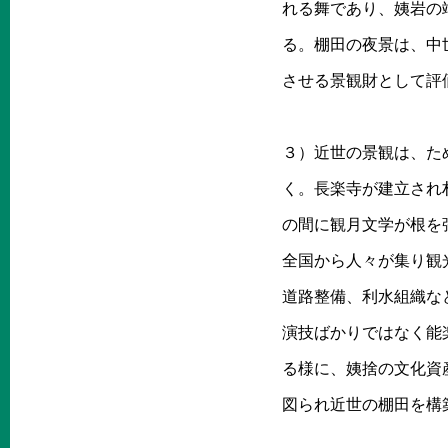
れる舞であり、姨岩の
る。棚田の夜景は、中
させる景観財として評
３）近世の景観は、た
く。長楽寺が建立され
の間に観月文学が根を
全国から人々が集り観
道路整備、利水組織な
演技ばかりではなく能
る様に、姨捨の文化資
図られ近世の棚田を構