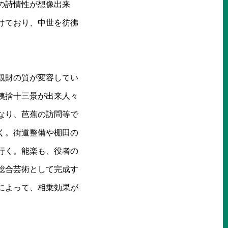
の詩情性が想像出来
けており、中世を彷彿
観財の質が変容してい
姨捨十三景が出来人々
なり、芭蕉の訪問等で
く。街道整備や棚田の
行く。能楽も、役者の
総合芸術として完成す
によって、相乗効果が