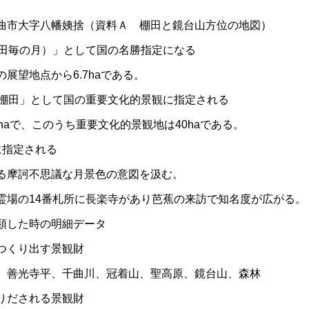
曲市大字八幡姨捨（資料Ａ 棚田と鏡台山方位の地図）
（田毎の月）」として国の名勝指定になる
望地点から6.7haである。
の棚田」として国の重要文化的景観に指定される
aで、このうち重要文化的景観地は40haである。
に指定される
摩訶不思議な月景色の意図を汲む。
霊場の14番札所に長楽寺があり芭蕉の来訪で知名度が広がる。
類した時の明細データ
つくり出す景観財
光寺平、千曲川、冠着山、聖高原、鏡台山、森林
りだされる景観財