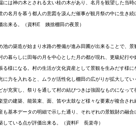
端には神の木とされる太い桂の木があり、名月を観望した当時
世の名月を慕う都人の意図を汲んだ催事が観月祭の中に生き続
価出来る。（資料E 姨捨棚田の夜景）
め池の築造が始まり水路の整備が進み田圃が出来ることで、景
村の暮らしに田毎の月を中心とした月の都が現れ、更級紀行や
張る様になる。村の生活が文化資産として景観を生みだす様に
光に力を入れると、ムラが活性化し棚田の広がりが拡大してい
どが充実し、祭りを通して村の結びつきは強固なものになって
楽堂の建築、能装束、面、笛や太鼓など様々な要素が複合され
産も基本データの明細で示した通り、それぞれの景観財の融合
築している点が評価出来る。（資料F 長楽寺）