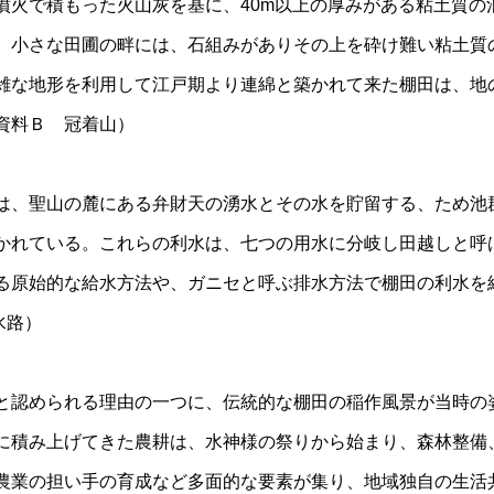
火で積もった火山灰を基に、40m以上の厚みがある粘土質の
。小さな田圃の畔には、石組みがありその上を砕け難い粘土質
雑な地形を利用して江戸期より連綿と築かれて来た棚田は、地
資料Ｂ 冠着山）
、聖山の麓にある弁財天の湧水とその水を貯留する、ため池
かれている。これらの利水は、七つの用水に分岐し田越しと呼
る原始的な給水方法や、ガニセと呼ぶ排水方法で棚田の利水を
水路）
認められる理由の一つに、伝統的な棚田の稲作風景が当時の
に積み上げてきた農耕は、水神様の祭りから始まり、森林整備
農業の担い手の育成など多面的な要素が集り、地域独自の生活