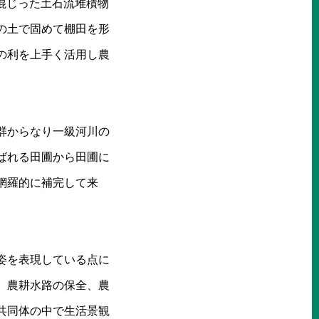
混じった土石流堆積物
の土で固めて棚田を形
の利を上手く活用し農
群からなり一級河川の
ばれる田圃から田圃に
網羅的に補完して来
姿を表現している点に
、農耕水路の保全、農
共同体の中で生活景観