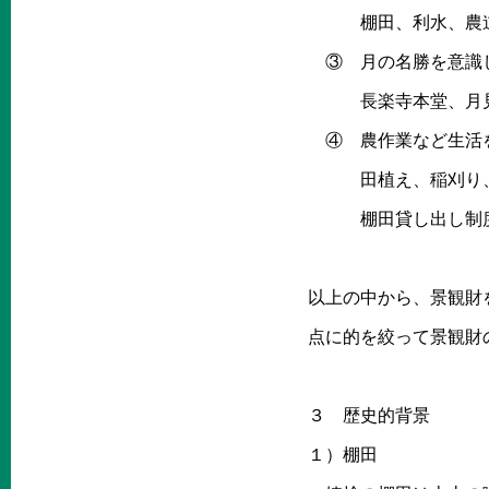
棚田、利水、農道
③ 月の名勝を意識
長楽寺本堂、月見殿
④ 農作業など生活
田植え、稲刈り、草
棚田貸し出し制度な
以上の中から、景観財
点に的を絞って景観財
３ 歴史的背景
１）棚田