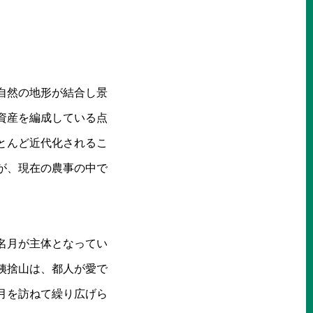
自然の地形が結合し景
資産を編成している点
とんど近代化されるこ
が、現在の農事の中で
名月が主体となってい
姨捨山は、都人が愛で
月を訪ねて繰り広げら