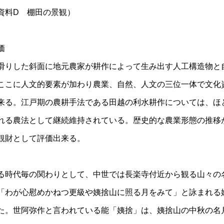
資料D 棚田の景観）
評価
滑りした斜面に地元農家が耕作によって生み出す人工構造物と
ここに人文的要素が加わり農業、自然、人文の三位一体で文化
来る。江戸期の農耕手法である田越の利水耕作については、ほ
れる農法として継続維持されている。歴史的な農業形態の推移
観財として評価出来る。
る時代毎の関わりとして、中世では長楽寺付近から観る山々の
「わが心慰めかねつ更級や姨捨山に照る月をみて」と詠まれる
た。世阿弥作と言われている能「姨捨」は、姨捨山の中秋の名