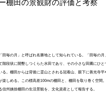
ー棚田の景観財の評価と考察
田毎の月」と呼ばれ名勝地として知られている。「田毎の月」
て階段状に開墾しつくらた水田であり、その小さな田圃にひと
いる。棚田からは背後に霊山とされる冠着山、眼下に善光寺平
が楽しめる。この標高差100mの棚田と、棚田を取り巻く空間
る信州姨捨棚田の生活景観を、文化資産として報告する。