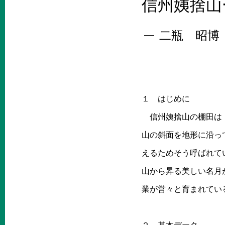
信州姨捨山
二瓶 昭博
１ はじめに
信州姨捨山の棚田は「
山の斜面を地形に沿っ
えるためそう呼ばれて
山から昇る美しい名月
業が営々と育まれてい