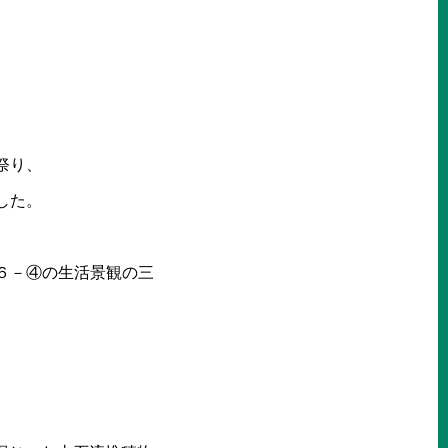
祭り、
とした。
６－④の生活景観の三