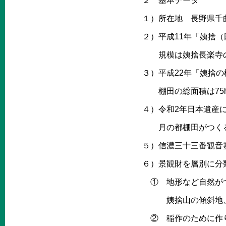
２ 基本データ
１）所在地 長野県千
２）平成11年「姨捨
規模は姨捨長楽寺の展
３）平成22年「姨捨
棚田の総面積は75h
４）令和2年日本遺産
月の都棚田がつくる
５）信濃三十三番観音
６）景観財を層別に分
① 地形など自然が
姨捨山の傾斜地、善
② 稲作のために作