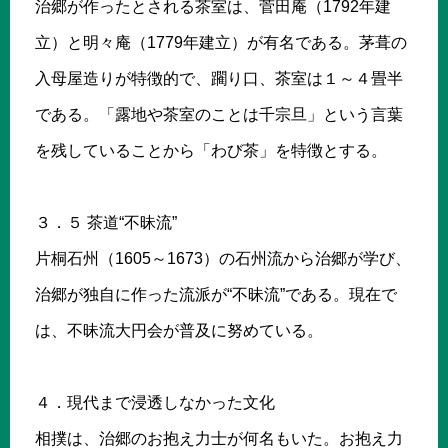
治郷が作ったとされる茶室は、菅田庵（1792年建
立）と明々庵（1779年建立）が有名である。茅葺の
入母屋造りが特徴的で、躙り口、茶室は１～４畳半
である。「露地や茶室のことは千宗旦」という言葉
を残していることから「わび茶」を特徴とする。
３．５ 茶道“不昧流”
片桐石州（1605～1673）の石州流から治郷が学び、
治郷が独自に作った流派が“不昧流”である。現在で
は、不昧流大円会が普及に努めている。
４．現代まで浸透しなかった文化
相撲は、治郷のお抱え力士が何名もいた。お抱え力