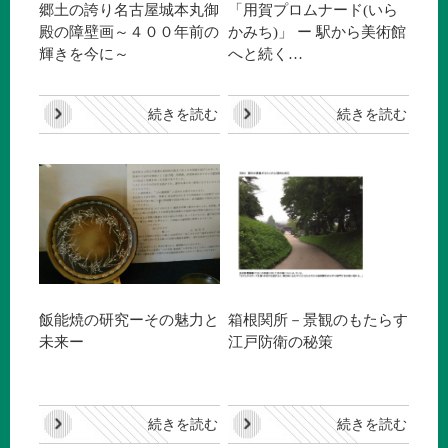
郷土の誇り名古屋城本丸御
「用賀プロムナード(いら
殿の障壁画～４００年前の
かみち)」 ー 駅から美術館
輝きを今に～
へと続く…
続きを読む
続きを読む
飯能焼の研究ーその魅力と
箱根関所－景観のもたらす
未来ー
江戸防衛の秘策
続きを読む
続きを読む