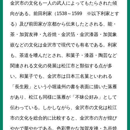
金沢市の文化も一人の武人によってもたらされた傾
向がある。前田利家（1538～1599 ※以下利家とす
る）及び前田家が京都から伝来したとされる、能・
茶・加賀友禅・九谷焼・金沢箔・金沢漆器・加賀象
嵌などの文化は金沢市で現代でも有名である。利家
も、茶道を嗜んだとされ、和菓子・漆器・陶芸など
関連される文化の発展は松江市と類似する点が多
い。和菓子でも、金沢市は日本三名菓といわれる
「長生殿」という小堀遠州の書を表面に描いた落雁
があり、松江も同様に落雁が「不昧公好み」として
伝わっている。しかしながら、金沢市の文化は松江
市の文化を総合的に比較すると、金沢市の方が煌び
やかで華やかである。色彩豊かな加賀友禅・九谷焼