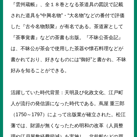
『雲州蔵帳』、全１８巻となる茶道具の図説で記載
された道具を“中興名物”・“大名物”などの番付で評価
した『古今名物類聚』が有名である。茶道家として
『茶事覚書』などの茶書も出版。『不昧公茶会記』
は、不昧公が茶会で使用した茶器や懐石料理などが
書かれており、好きなものには“御好”と書かれ、不昧
好みを知ることができる。
活躍していた時代背景：天明及び化政文化、江戸町
人が流行の発信源になった時代である。蔦屋 重三郎
（1750～1797）によって出版業が確立された。松江
藩では、財源が無くなったため明和の改革（人員整
理や江戸屋敷経費節減）を実施し、北前船などの買