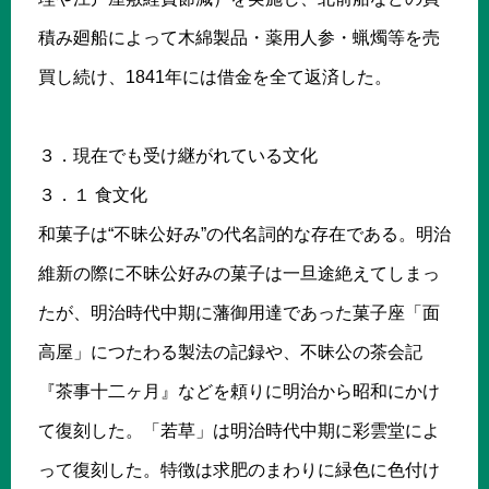
積み廻船によって木綿製品・薬用人参・蝋燭等を売
買し続け、1841年には借金を全て返済した。
３．現在でも受け継がれている文化
３．１ 食文化
和菓子は“不昧公好み”の代名詞的な存在である。明治
維新の際に不昧公好みの菓子は一旦途絶えてしまっ
たが、明治時代中期に藩御用達であった菓子座「面
高屋」につたわる製法の記録や、不昧公の茶会記
『茶事十二ヶ月』などを頼りに明治から昭和にかけ
て復刻した。「若草」は明治時代中期に彩雲堂によ
って復刻した。特徴は求肥のまわりに緑色に色付け