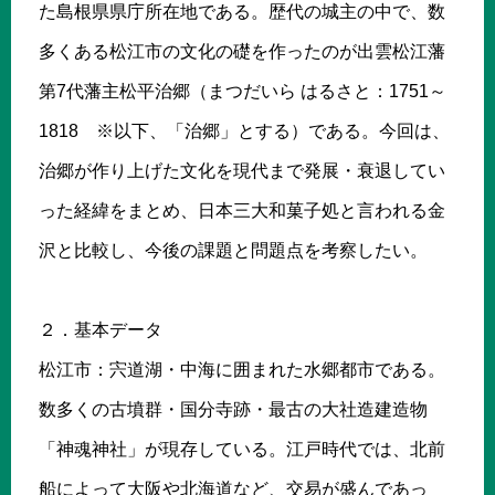
た島根県県庁所在地である。歴代の城主の中で、数
多くある松江市の文化の礎を作ったのが出雲松江藩
第7代藩主松平治郷（まつだいら はるさと：1751～
1818 ※以下、「治郷」とする）である。今回は、
治郷が作り上げた文化を現代まで発展・衰退してい
った経緯をまとめ、日本三大和菓子処と言われる金
沢と比較し、今後の課題と問題点を考察したい。
２．基本データ
松江市：宍道湖・中海に囲まれた水郷都市である。
数多くの古墳群・国分寺跡・最古の大社造建造物
「神魂神社」が現存している。江戸時代では、北前
船によって大阪や北海道など、交易が盛んであっ