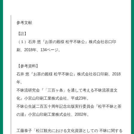
参考文献
【註】
（１）石井 悠『お茶の殿様 松平不昧公』株式会社谷口印
刷、2018年、134ページ。
【参考資料】
石井 悠『お茶の殿様 松平不昧公』株式会社谷口印刷、2018
年。
不昧流研究会『「三百ヶ条」を通して考える不昧流茶道文
化』小宮山印刷工業株式会社、平成23年。
不昧公生誕二百五十周年記念出版実行委員会『松平不昧と茶
の湯』小宮山印刷工業株式会社、2002年。
工藤泰子「松江観光における文化資源としての 不昧に関する