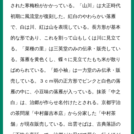
された寒梅粉がかかっている。「山川」は大正時代
初期に風流堂が復刻した。紅白のやわらかい落雁
で、白は川、紅は山を表現している。長方形が基本
的な形であり、これを割って山もしくは川に見立て
る。「菜種の里」は三英堂のみの伝承・販売してい
る。落雁を黄色くし、蝶々に見立てたもち米が散り
ばめられている。「姫小袖」は一力堂のみ伝承・販
売している。３ｃｍ弱の正方形でピンクと白色の落
雁の中に、小豆味の落雁が入っている。抹茶「中之
白」は、治郷が作らせ名付けたとされる。京都宇治
の茶問屋「中村藤吉本店」から分家した「中村茶
舗」が現在販売している。出雲そばは、古典落語の