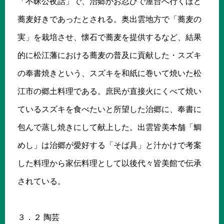
「不昧公夜話」で、治郷がお忍びで屋台へ行くほど
蕎麦好きであったとされる。奥出雲地方で「蕎麦の
実」を栽培させ、懐石で蕎麦を提供するなど、結果
的に松江藩における蕎麦の普及に貢献した・スズキ
の奉書焼きという、スズキを和紙に巻いて焼いた松
江市の郷土料理である。庶民が直接火にくべて焼い
ているスズキを食べたいと所望した治郷に、奉書に
包んで蒸し焼きにして献上した。出雲皆美本舗「鯛
めし」は治郷が愛好する「そば具」と汁かけで考案
した料理から家伝料理として以後代々皆美館で伝承
されている。
３．２ 陶芸