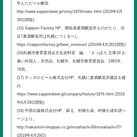
学んだビール醸造
http://www.sapporobeer.jp/story/1876/index.html
(2019年4月
28日閲覧)
(15) Sapporo Factory HP、開拓者麦酒醸造所ものがたり、項
目7麦酒醸造所は札幌につくるべし
https://sapporofactory.jp/beer_museum/
(2019年4月28日閲覧)
(16)札幌市教育委員会文化資料室 編、「さっぽろ 文庫19 お
雇い外国人」非売品、札幌市、札幌市教育委員会、1981年、
78頁。
(17) サッポロビール株式会社HP、札幌に麦酒醸造所建設を建
白
https://www.sapporobeer.jp/company/history/1876.html
(2019
年6月29日閲覧)
(18) 中西出版株式会社HP、蘇る、村橋久成、村橋久成年譜ペ
ージより。
http://nakanishi-shuppan.co.jp/murahashi-00/murahashi-07/
(2019年4月29日)