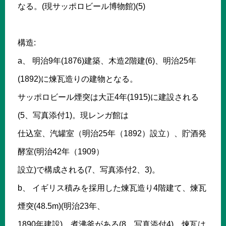
なる。(現サッポロビール博物館)(5)
構造:
a、 明治9年(1876)建築、木造2階建(6)、明治25年
(1892)に煉瓦造りの建物となる。
サッポロビール煙突は大正4年(1915)に建設される
(5、写真添付1)。現レンガ館は
仕込室、汽罐室（明治25年（1892）設立）、貯酒発
酵室(明治42年（1909）
設立)で構成される(7、写真添付2、3)。
b、 イギリス積みを採用した煉瓦造り4階建て、煉瓦
煙突(48.5m)(明治23年、
1890年建設)、煮沸釜がある(8、写真添付4)。煉瓦は