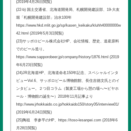
(2019年4月26日閲覧)
(22-b) 国土交通省、北海道開発局、札幌開発建設部、19-大友
堀「札幌開発建設部」治水100年
https://www.hkd.mlit.go.jp/sp/kasen_keikaku/kluhh40000000w
42.html
(2019年5月3日閲覧)
(23)サッポロビール株式会社HP、会社情報、歴史、道産原料
でのビール造り。
https://www.sapporobeer.jp/company/history/1876.html
(2019
年6月23日閲覧)
(24)JR北海道HP、北海道命名150年記念、スペシャルインタ
ビューVol.6、サッポロビール博物館館、長住吉徳文氏とのイ
ンタビュー。２つ目コラム（製麦工場から憩の場へ〜ビヤホ
ール・博物館の誕生〜）2018年11月記事より
http://www.jrhokkaido.co.jp/hokkaido150/story05/interview01/
(2019年6月24日閲覧)
(25)陶祖 李参平のHP、
https://toso-lesanpei.com
(2018年6
月28日閲覧)