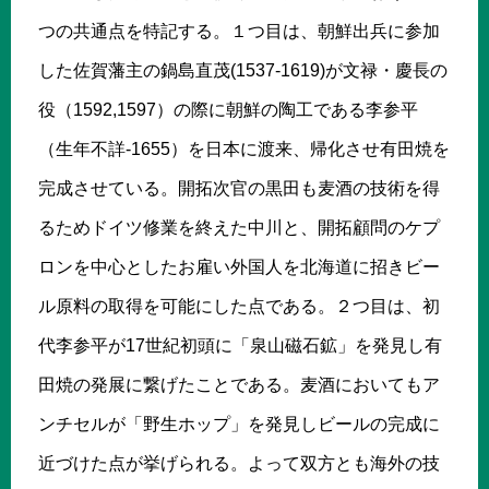
つの共通点を特記する。１つ目は、朝鮮出兵に参加
した佐賀藩主の鍋島直茂(1537-1619)が文禄・慶長の
役（1592,1597）の際に朝鮮の陶工である李参平
（生年不詳-1655）を日本に渡来、帰化させ有田焼を
完成させている。開拓次官の黒田も麦酒の技術を得
るためドイツ修業を終えた中川と、開拓顧問のケプ
ロンを中心としたお雇い外国人を北海道に招きビー
ル原料の取得を可能にした点である。２つ目は、初
代李参平が17世紀初頭に「泉山磁石鉱」を発見し有
田焼の発展に繋げたことである。麦酒においてもア
ンチセルが「野生ホップ」を発見しビールの完成に
近づけた点が挙げられる。よって双方とも海外の技