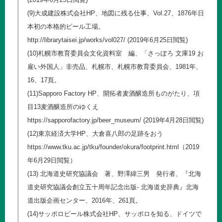
(9)大成建設株式会社HP、地図に残る仕事、Vol.27、1876年日
本初の本格的ビール工場。
http://librarytaisei.jp/works/vol027/
(2019年6月25日閲覧)
(10)札幌市教育委員会文化資料室 編、「さっぽろ 文庫19 お
雇い外国人」非売品、札幌市、札幌市教育委員会、1981年、
16、17頁。
(11)Sapporo Factory HP、開拓者麦酒醸造所ものがたり、項
目13麦酒醸造所のゆくえ
https://sapporofactory.jp/beer_museum/
(2019年4月28日閲覧)
(12)東京経済大学HP、大倉喜八郎の足跡をおう
https://www.tku.ac.jp/tku/founder/okura/footprint.html
（2019
年6月29日閲覧）
(13) 北海道史研究協議会 著、野澤緯三男 発行者、『北海
道史研究協議会創立五十周年記念出版- 北海道史辞典』北海
道出版企画センター、2016年、261頁。
(14)サッポロビール株式会社HP、サッポロを知る、ドイツで