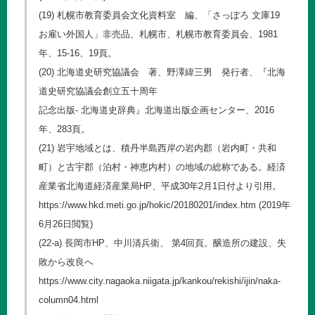
(19) 札幌市教育委員会文化資料室 編、「さっぽろ 文庫19
お雇い外国人」非売品、札幌市、札幌市教育委員会、1981
年、15-16、19頁。
(20) 北海道史研究協議会 著、野澤緯三男 発行者、『北海
道史研究協議会創立五十周年
記念出版- 北海道史辞典』北海道出版企画センター、2016
年、283頁。
(21) 岩宇地域とは、積丹半島西岸の岩内郡（岩内町・共和
町）と古宇郡（泊村・神恵内村）の地域の総称である。経済
産業省北海道経済産業局HP、平成30年2月1日付より引用。
https://www.hkd.meti.go.jp/hokic/20180201/index.htm
(2019年
6月26日閲覧)
(22-a) 長岡市HP、中川清兵衛、 第4回頁。醸造所の建設、失
敗から改良へ
https://www.city.nagaoka.niigata.jp/kankou/rekishi/ijin/naka-
column04.html