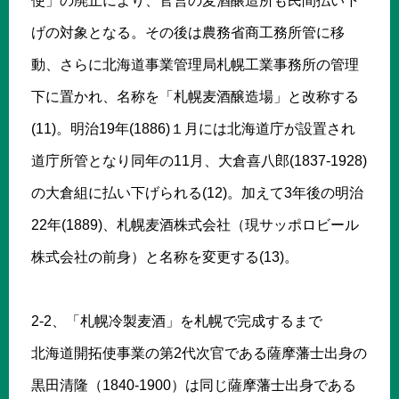
使」の廃止により、官営の麦酒醸造所も民間払い下
げの対象となる。その後は農務省商工務所管に移
動、さらに北海道事業管理局札幌工業事務所の管理
下に置かれ、名称を「札幌麦酒醸造場」と改称する
(11)。明治19年(1886)１月には北海道庁が設置され
道庁所管となり同年の11月、大倉喜八郎(1837-1928)
の大倉組に払い下げられる(12)。加えて3年後の明治
22年(1889)、札幌麦酒株式会社（現サッポロビール
株式会社の前身）と名称を変更する(13)。
2-2、「札幌冷製麦酒」を札幌で完成するまで
北海道開拓使事業の第2代次官である薩摩藩士出身の
黒田清隆（1840-1900）は同じ薩摩藩士出身である