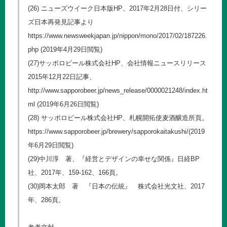
(26) ニューズウイーク日本版HP、2017年2月28日付、シリー
ズ日本再発見記事より
https://www.newsweekjapan.jp/nippon/mono/2017/02/187226.
php
(2019年4月29日閲覧)
(27)サッポロビール株式会社HP、会社情報ニュースリリース
2015年12月22日記事、
http://www.sapporobeer.jp/news_release/0000021248/index.ht
ml
(2019年6月26日閲覧)
(28) サッポロビール株式会社HP、札幌開拓使麦酒醸造所頁。
https://www.sapporobeer.jp/brewery/sapporokaitakushi/
(2019
年6月29日閲覧)
(29)中川淳 著、『経営とデザインの幸せな関係』日経BP
社、2017年、159-162、166頁。
(30)岡本太郎 著 『日本の伝統』 株式会社光文社、2017
年、286頁。