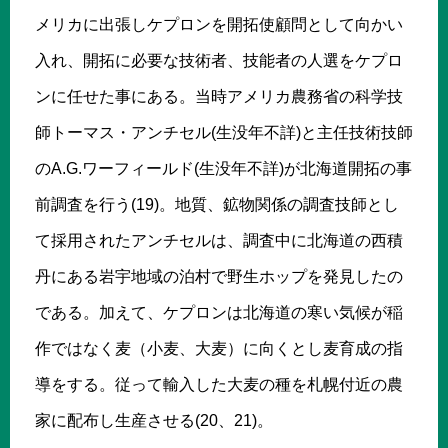
メリカに出張しケプロンを開拓使顧問として向かい
入れ、開拓に必要な技術者、技能者の人選をケプロ
ンに任せた事にある。当時アメリカ農務省の科学技
師トーマス・アンチセル(生没年不詳)と主任技術技師
のA.G.ワーフィールド(生没年不詳)が北海道開拓の事
前調査を行う(19)。地質、鉱物関係の調査技師とし
て採用されたアンチセルは、調査中に北海道の西積
丹にある岩宇地域の泊村で野生ホップを発見したの
である。加えて、ケプロンは北海道の寒い気候が稲
作ではなく麦（小麦、大麦）に向くとし麦育成の指
導をする。従って輸入した大麦の種を札幌付近の農
家に配布し生産させる(20、21)。