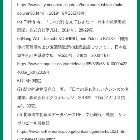
https://www.city.nagaoka.niigata.jp/kankou/rekishi/ijin/naka-
column05.html
（2019年6月25日閲覧）
(5) 二村悟 著、『これだけを見ておきたい 日本の産業遺産
図鑑』株式会社平凡社、2014年、28-29頁。
(6)Nong WU，Takeshi KOSHINO, and Yukihiro KADO 「開拓
使の葡萄酒および麦酒醸造所の建築施設について」、日本建
築学会計画系譜文集、第535号、248頁、2000年9月
https://www.jstage.jst.go.jp/article/aija/65/535/65_KJ0000422
4005/_pdf
(2019年
6月25日閲覧)
(7) 歴史的建物研究会 著、『日本の最も美しい赤レンガの名
建築』株式会社エクスナレッジ、2018年、11頁(イギリス積
み)。63頁。
(8) 北海道文化資源データベースHP、文化施設・札幌、サッ
ポロビール博物館
https://www.northerncross.co.jp/bunkashigen/parts/1021.html
(2019年6月25日閲覧)