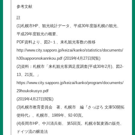
参考文献
註
(1)札幌市HP、観光統計データ、平成30年度版札幌の観光、
平成29年度観光の概要、
PDF資料より、図2−１、来札観光客数の推移
http://www.city.sapporo.jp/keizai/kanko/statistics/documents/
h30sapporonokannkou.pdf
(2019年4月27日閲覧)
(2)資料：札幌市「来札観光客満足度調査(平成30年2月)、図2-
13、21頁。」
https://www.city.sapporo.jp/keizai/kanko/program/documents/
29houkokusyo.pdf
(2019年4月27日閲覧)
(3)札幌市教育委員会 著、札幌市 編『さっぽろ 文庫50開拓
使時代』、札幌市、1989年、92-93頁。
(4)長岡市HP、中川清兵衛、 第5回頁。札幌冷製麦酒の販売、
ドイツ流の醸造法