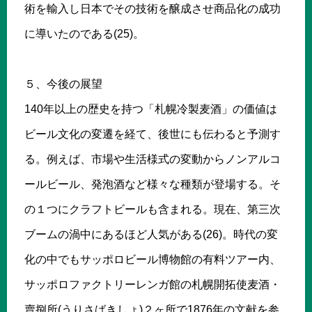
術を輸入し日本でその技術を醸成させ商品化の成功
に導いたのである(25)。
５、今後の展望
140年以上の歴史を持つ「札幌冷製麦酒」の価値は
ビール文化の変遷を経て、後世にも伝わると予測す
る。例えば、市場や生活様式の変動からノンアルコ
ールビール、発泡酒など様々な種類が登場する。そ
の１つにクラフトビールも含まれる。現在、第三次
ブームの渦中にあるほど人気がある(26)。時代の変
化の中でもサッポロビール博物館の有料ツアー内、
サッポロファクトリーレンガ館の札幌開拓使麦酒・
賣捌所(うりさばきしょ)２ヶ所で1876年の文献を参