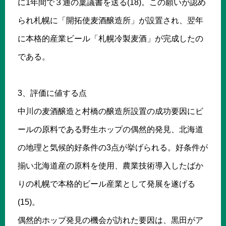
に1年間で３通の稟議書を送る(18)。この願いが認め
られ札幌に「開拓使麦酒醸造所」が設置され、翌年
に本格的産業ビール「札幌冷製麦酒」が完成したの
である。
3、評価に値する点
中川の麦酒醸造と村橋の醸造所設置の成功要因にビ
ールの原料である野生ホップの偶然的発見、北海道
の地理と気候的好条件の3点が挙げられる。好条件が
揃い北海道産の原料を使用、農業技術導入したばか
りの札幌で本格的ビール産業として発展を遂げる
(15)。
偶然的ホップ発見の機会が訪れた要因は、黒田がア