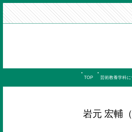
TOP
芸術教養学科に
岩元 宏輔（