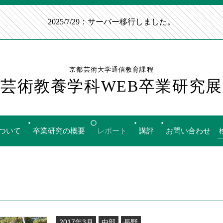
2025/7/29：サーバー移行しました。
京都芸術大学通信教育課程
芸術教養学科WEB卒業研究展
ついて
卒業研究の概要
レポート
講評
お問い合わせ
2017年3月
中部
長野